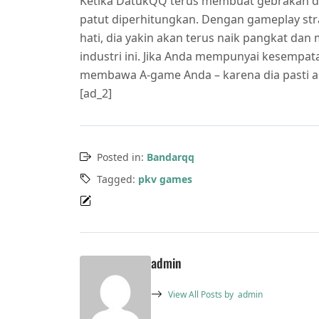
Ketika DatukQQ terus membuat gebrakan di 
patut diperhitungkan. Dengan gameplay str
hati, dia yakin akan terus naik pangkat da
industri ini. Jika Anda mempunyai kesempa
membawa A-game Anda – karena dia pasti 
[ad_2]
Posted in:
Bandarqq
Tagged:
pkv games
admin
View All Posts by
admin