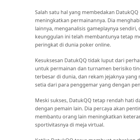
Salah satu hal yang membedakan DatukQQ da
meningkatkan permainannya. Dia menghabis
lainnya, menganalisis gameplaynya sendiri
keunggulan ini telah membantunya tetap me
peringkat di dunia poker online.
Kesuksesan DatukQQ tidak luput dari perhat
untuk permainan dan turnamen berisiko ting
terbesar di dunia, dan rekam jejaknya ya
setia dari para penggemar yang dengan pe
Meski sukses, DatukQQ tetap rendah hati 
dengan pemain lain. Dia percaya akan pen
membantu orang lain meningkatkan keteram
sportivitasnya di meja virtual.