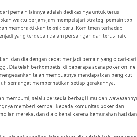
ri pemain lainnya adalah dedikasinya untuk terus
kan waktu berjam-jam mempelajari strategi pemain top
, dan mempraktikkan teknik baru. Komitmen terhadap
njadi yang terdepan dalam persaingan dan terus naik
ian, dan dia dengan cepat menjadi pemain yang dicari-cari
gi. Dia telah berkompetisi di beberapa acara poker online
ng mengesankan telah membuatnya mendapatkan pengikut
nuh semangat memperhatikan setiap gerakannya.
dan membumi, selalu bersedia berbagi ilmu dan wawasanny
tingnya memberi kembali kepada komunitas poker dan
pilan mereka, dan dia dikenal karena kemurahan hati dan