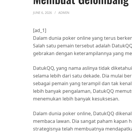
JUNE 6, 2026
ADMIN
[ad_1]
Dalam dunia poker online yang terus berke
Salah satu pemain tersebut adalah DatukQQ,
gebrakan dengan keterampilannya yang me
DatukQQ, yang nama aslinya tidak diketahui 
selama lebih dari satu dekade. Dia mulai b
sebagai pemain yang terampil dan tak kena
lebih banyak pengalaman, DatukQQ memutu
menemukan lebih banyak kesuksesan.
Dalam dunia poker online, DatukQQ dikena
membaca lawan. Dia sangat paham kapan h
strategisnya telah membuatnya mendapatkan 