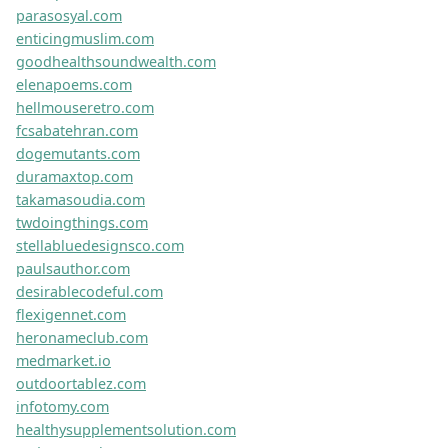
parasosyal.com
enticingmuslim.com
goodhealthsoundwealth.com
elenapoems.com
hellmouseretro.com
fcsabatehran.com
dogemutants.com
duramaxtop.com
takamasoudia.com
twdoingthings.com
stellabluedesignsco.com
paulsauthor.com
desirablecodeful.com
flexigennet.com
heronameclub.com
medmarket.io
outdoortablez.com
infotomy.com
healthysupplementsolution.com