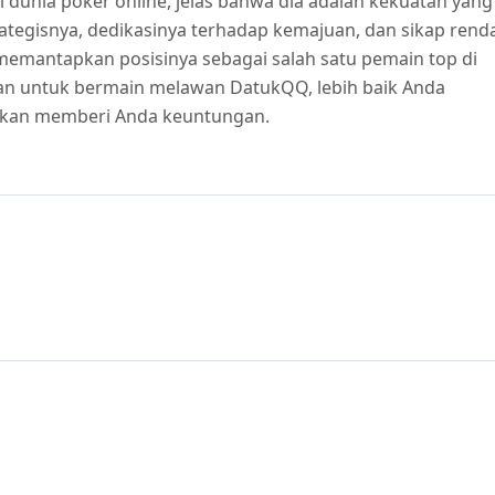
dunia poker online, jelas bahwa dia adalah kekuatan yang
ategisnya, dedikasinya terhadap kemajuan, dan sikap rend
n memantapkan posisinya sebagai salah satu pemain top di
tan untuk bermain melawan DatukQQ, lebih baik Anda
akan memberi Anda keuntungan.