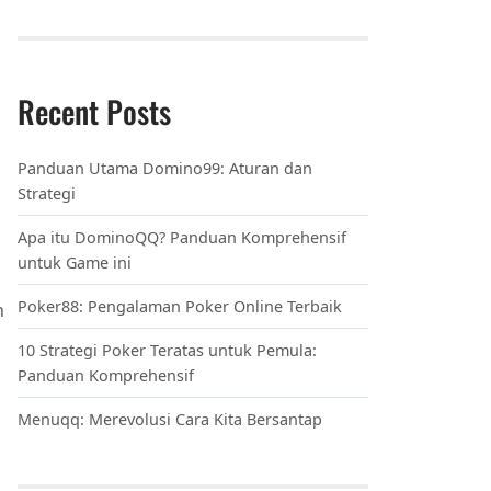
Recent Posts
Panduan Utama Domino99: Aturan dan
Strategi
Apa itu DominoQQ? Panduan Komprehensif
untuk Game ini
Poker88: Pengalaman Poker Online Terbaik
h
10 Strategi Poker Teratas untuk Pemula:
Panduan Komprehensif
Menuqq: Merevolusi Cara Kita Bersantap