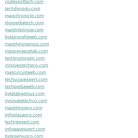
codespottech.com
techdynogo.com
magchronicle.com
digipediatech.com
maglinkitnow.com
byteinsightweb.com
magdynogenius.com
magsynapselab.com
techtronixgen.com
innovextechpro.com
magcircuitweb.com
techscopexpert.com
techpediaweb.com
bytelabgenius.com
innovatetechco.com
magdynopro.com
infoplazapro.com
techreviveit.com
infowavexpert.com
bytegeniusco.com