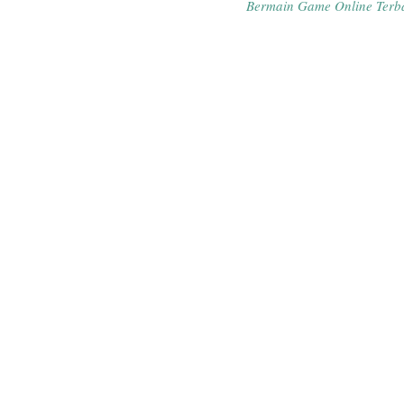
Bermain Game Online Terb