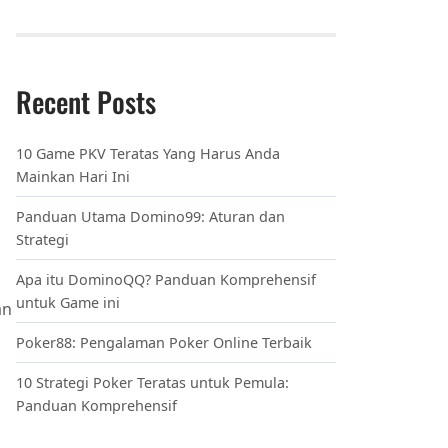
Recent Posts
10 Game PKV Teratas Yang Harus Anda
Mainkan Hari Ini
Panduan Utama Domino99: Aturan dan
Strategi
Apa itu DominoQQ? Panduan Komprehensif
untuk Game ini
an
Poker88: Pengalaman Poker Online Terbaik
10 Strategi Poker Teratas untuk Pemula:
Panduan Komprehensif