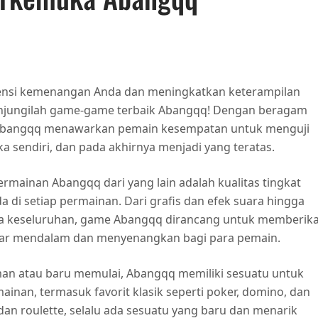
ensi kemenangan Anda dan meningkatkan keterampilan
unjungilah game-game terbaik Abangqq! Dengan beragam
, Abangqq menawarkan pemain kesempatan untuk menguji
 sendiri, dan pada akhirnya menjadi yang teratas.
mainan Abangqq dari yang lain adalah kualitas tingkat
da di setiap permainan. Dari grafis dan efek suara hingga
a keseluruhan, game Abangqq dirancang untuk memberik
ar mendalam dan menyenangkan bagi para pemain.
man atau baru memulai, Abangqq memiliki sesuatu untuk
nan, termasuk favorit klasik seperti poker, domino, dan
 dan roulette, selalu ada sesuatu yang baru dan menarik