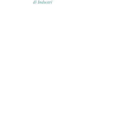
di Industri