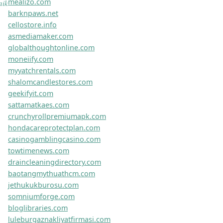
mealizo.com
aik
barknpaws.net
cellostore.info
asmediamaker.com
globalthoughtonline.com
moneiify.com
myyatchrentals.com
shalomcandlestores.com
geekifyit.com
sattamatkaes.com
crunchyrollpremiumapk.com
hondacareprotectplan.com
casinogamblingcasino.com
towtimenews.com
draincleaningdirectory.com
baotangmythuathcm.com
jethukukburosu.com
somniumforge.com
bloglibraries.com
luleburgaznakliyatfirmasi.com