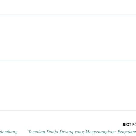
NEXT P
elombang
Temukan Dunia Divaqq yang Menyenangkan: Pengala