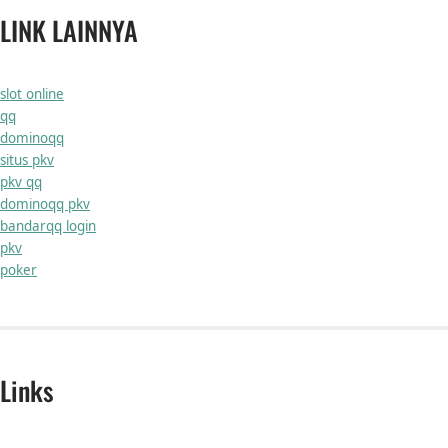
LINK LAINNYA
slot online
qq
dominoqq
situs pkv
pkv qq
dominoqq pkv
bandarqq login
pkv
poker
Links