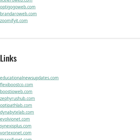
optigogoweb.com
brandaroweb.com
zoomifyit.com
Links
educationalnewsupdates.com
flexiboostco.com
boostioweb.com
zephyrushub.com
optipathlab.com
dynabytelab.com
evolvionet.com
synexisplus.com
vortexonet.com
maxxifynet.com