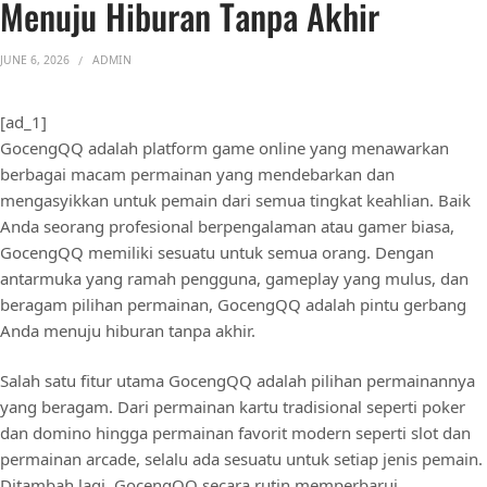
Menuju Hiburan Tanpa Akhir
JUNE 6, 2026
ADMIN
[ad_1]
GocengQQ adalah platform game online yang menawarkan
berbagai macam permainan yang mendebarkan dan
mengasyikkan untuk pemain dari semua tingkat keahlian. Baik
Anda seorang profesional berpengalaman atau gamer biasa,
GocengQQ memiliki sesuatu untuk semua orang. Dengan
antarmuka yang ramah pengguna, gameplay yang mulus, dan
beragam pilihan permainan, GocengQQ adalah pintu gerbang
Anda menuju hiburan tanpa akhir.
Salah satu fitur utama GocengQQ adalah pilihan permainannya
yang beragam. Dari permainan kartu tradisional seperti poker
dan domino hingga permainan favorit modern seperti slot dan
permainan arcade, selalu ada sesuatu untuk setiap jenis pemain.
Ditambah lagi, GocengQQ secara rutin memperbarui