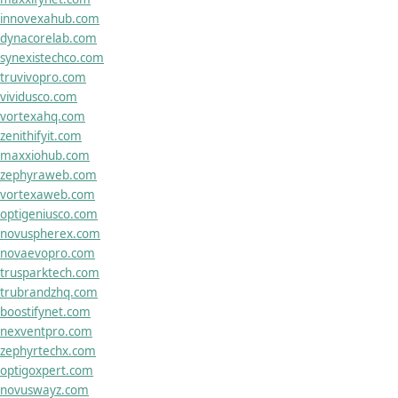
innovexahub.com
dynacorelab.com
synexistechco.com
truvivopro.com
vividusco.com
vortexahq.com
zenithifyit.com
maxxiohub.com
zephyraweb.com
vortexaweb.com
optigeniusco.com
novuspherex.com
novaevopro.com
trusparktech.com
trubrandzhq.com
boostifynet.com
nexventpro.com
zephyrtechx.com
optigoxpert.com
novuswayz.com