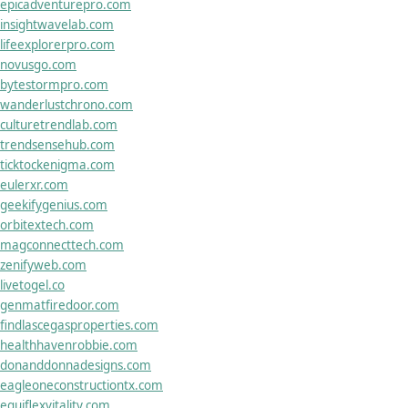
epicadventurepro.com
insightwavelab.com
lifeexplorerpro.com
novusgo.com
bytestormpro.com
wanderlustchrono.com
culturetrendlab.com
trendsensehub.com
ticktockenigma.com
eulerxr.com
geekifygenius.com
orbitextech.com
magconnecttech.com
zenifyweb.com
livetogel.co
genmatfiredoor.com
findlascegasproperties.com
healthhavenrobbie.com
donanddonnadesigns.com
eagleoneconstructiontx.com
equiflexvitality.com