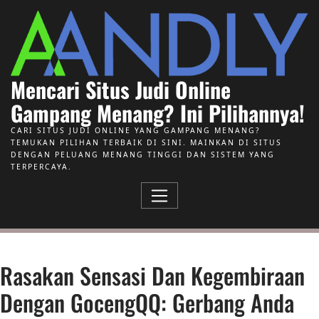
Skip to Content
Mencari Situs Judi Online
Gampang Menang? Ini Pilihannya!
CARI SITUS JUDI ONLINE YANG GAMPANG MENANG?
TEMUKAN PILIHAN TERBAIK DI SINI. MAINKAN DI SITUS
DENGAN PELUANG MENANG TINGGI DAN SISTEM YANG
TERPERCAYA.
Rasakan Sensasi Dan Kegembiraan
Dengan GocengQQ: Gerbang Anda