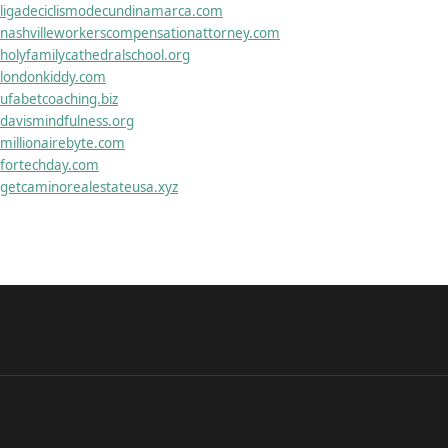
ligadeciclismodecundinamarca.com
nashvilleworkerscompensationattorney.com
holyfamilycathedralschool.org
londonkiddy.com
ufabetcoaching.biz
davismindfulness.org
millionairebyte.com
fortechday.com
getcaminorealestateusa.xyz