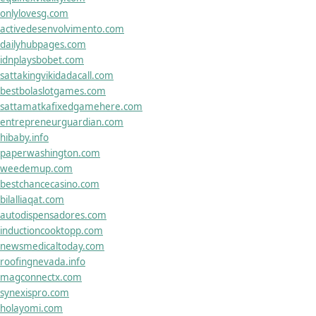
onlylovesg.com
activedesenvolvimento.com
dailyhubpages.com
idnplaysbobet.com
sattakingvikidadacall.com
bestbolaslotgames.com
sattamatkafixedgamehere.com
entrepreneurguardian.com
hibaby.info
paperwashington.com
weedemup.com
bestchancecasino.com
bilalliaqat.com
autodispensadores.com
inductioncooktopp.com
newsmedicaltoday.com
roofingnevada.info
magconnectx.com
synexispro.com
holayomi.com