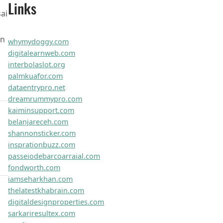
Links
ai
in
whymydoggy.com
digitalearnweb.com
interbolaslot.org
palmkuafor.com
dataentrypro.net
dreamrummypro.com
kaiminsupport.com
belanjareceh.com
shannonsticker.com
insprationbuzz.com
passeiodebarcoarraial.com
fondworth.com
iamseharkhan.com
thelatestkhabrain.com
digitaldesignproperties.com
sarkariresultex.com