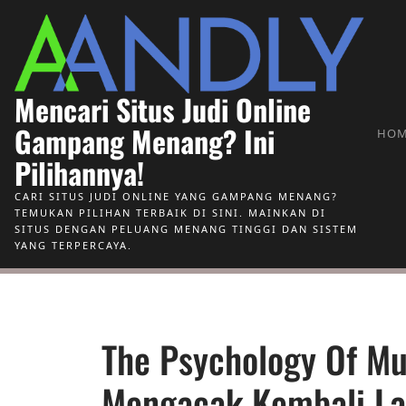
Skip to Content
Mencari Situs Judi Online
Gampang Menang? Ini
HO
Pilihannya!
CARI SITUS JUDI ONLINE YANG GAMPANG MENANG?
TEMUKAN PILIHAN TERBAIK DI SINI. MAINKAN DI
SITUS DENGAN PELUANG MENANG TINGGI DAN SISTEM
YANG TERPERCAYA.
The Psychology Of M
Mengacak Kembali L