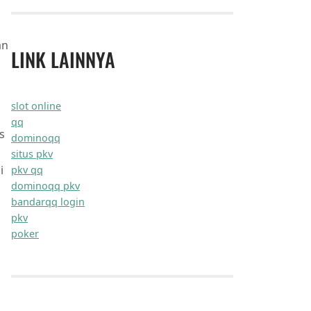
an
LINK LAINNYA
slot online
qq
s
dominoqq
situs pkv
i
pkv qq
dominoqq pkv
bandarqq login
pkv
poker