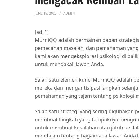
JUNE 19, 2025
ADMIN
[ad_1]
MurniQQ adalah permainan papan strategis
pemecahan masalah, dan pemahaman yang me
kami akan mengeksplorasi psikologi di b
untuk mengakali lawan Anda.
Salah satu elemen kunci MurniQQ adalah pe
mereka dan mengantisipasi langkah selanju
pemahaman yang tajam tentang psikologi 
Salah satu strategi yang sering digunakan
membuat langkah yang tampaknya mengunt
untuk membuat kesalahan atau jatuh ke d
mendalam tentang bagaimana lawan Anda ber