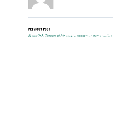
Post navigation
PREVIOUS POST
MenuQQ: Tujuan akhir bagi penggemar game online