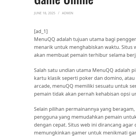
JUNE 18, 2025
ADMIN
[ad_1]
MenuQQ adalah tujuan utama bagi penggem
menarik untuk menghabiskan waktu. Situs 
akan membuat pemain terhibur selama berj
Salah satu undian utama MenuQQ adalah p
kartu klasik seperti poker dan domino, atau
arcade, menuQQ memiliki sesuatu untuk se
pemain tidak akan pernah kehabisan opsi unt
Selain pilihan permainannya yang beraga
pengguna yang memudahkan pemain untuk 
dengan cepat. Situs web ini dirancang agar 
memungkinkan gamer untuk menikmati game