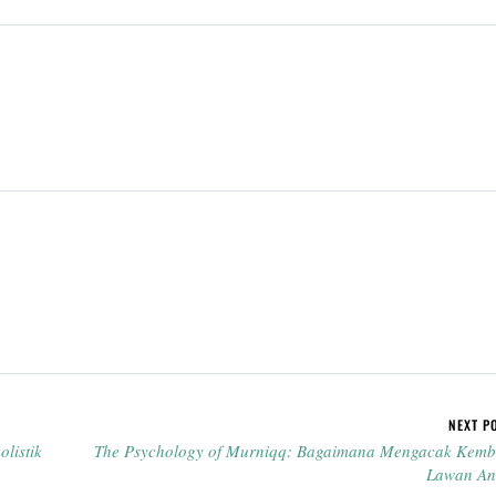
NEXT P
listik
The Psychology of Murniqq: Bagaimana Mengacak Kemb
Lawan A