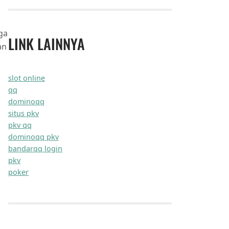
ga
LINK LAINNYA
an
slot online
qq
dominoqq
situs pkv
pkv qq
dominoqq pkv
bandarqq login
pkv
poker