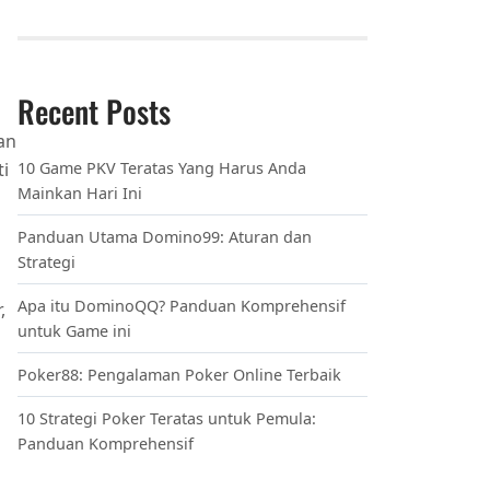
Recent Posts
an
i
10 Game PKV Teratas Yang Harus Anda
Mainkan Hari Ini
Panduan Utama Domino99: Aturan dan
Strategi
Apa itu DominoQQ? Panduan Komprehensif
,
untuk Game ini
Poker88: Pengalaman Poker Online Terbaik
10 Strategi Poker Teratas untuk Pemula:
Panduan Komprehensif