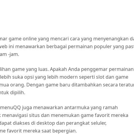
ar game online yang mencari cara yang menyenangkan d
web ini menawarkan berbagai permainan populer yang past
am -jam.
ilihan game yang luas. Apakah Anda penggemar permainan
 lebih suka opsi yang lebih modern seperti slot dan game
mua orang. Dengan game baru ditambahkan secara teratur
uk dipilih.
m, menuQQ juga menawarkan antarmuka yang ramah
menavigasi situs dan menemukan game favorit mereka
dapat diakses di desktop dan perangkat seluler,
 favorit mereka saat bepergian.