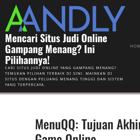
Skip to Content
Mencari Situs Judi Online
Gampang Menang? Ini
HO
Pilihannya!
CARI SITUS JUDI ONLINE YANG GAMPANG MENANG?
TEMUKAN PILIHAN TERBAIK DI SINI. MAINKAN DI
SITUS DENGAN PELUANG MENANG TINGGI DAN SISTEM
YANG TERPERCAYA.
MenuQQ: Tujuan Akhi
Game Online