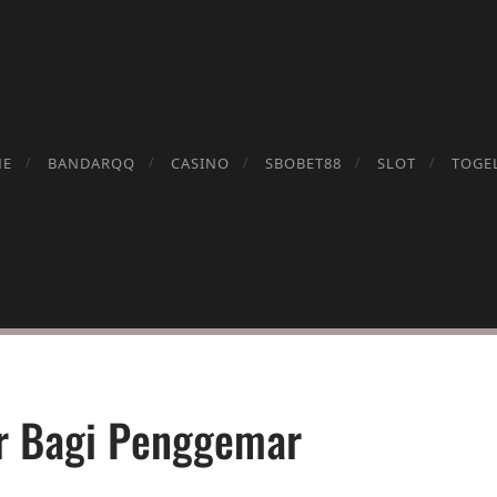
ME
BANDARQQ
CASINO
SBOBET88
SLOT
TOGE
r Bagi Penggemar