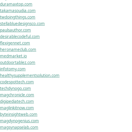
duramaxtop.com
takamasoudia.com
twdoingthings.com
stellabluedesignsco.com
paulsauthor.com
desirablecodeful.com
flexigennet.com
heronameclub.com
medmarket.io
outdoortablez.com
infotomy.com
healthysupplementsolution.com
codespottech.com
techdynogo.com
magchronicle.com
digipediatech.com
maglinkitnow.com
byteinsightweb.com
magdynogenius.com
magsynapselab.com