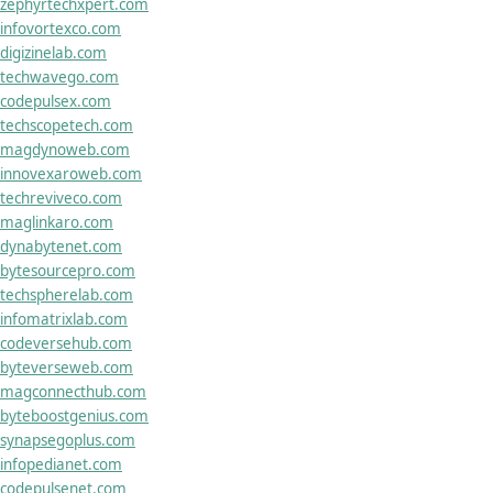
zephyrtechxpert.com
infovortexco.com
digizinelab.com
techwavego.com
codepulsex.com
techscopetech.com
magdynoweb.com
innovexaroweb.com
techreviveco.com
maglinkaro.com
dynabytenet.com
bytesourcepro.com
techspherelab.com
infomatrixlab.com
codeversehub.com
byteverseweb.com
magconnecthub.com
byteboostgenius.com
synapsegoplus.com
infopedianet.com
codepulsenet.com