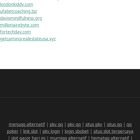
londonkiddy.com
ufabetcoaching.biz
davismindfulness.org
millionairebyte.com
fortechday.com
getcaminorealestateusa.xyz
menuqq alternatif
|
pkv qq
|
pkv qq
|
situs pkv
|
situs qq
|
qq
poker
|
link slot
|
pkv login
|
login sbobet
|
situs slot terpercaya
|
slot gacor hari ini
|
murniqq alternatif
|
hematqq alternatif
|