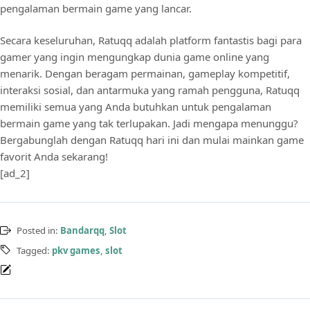
pengalaman bermain game yang lancar.
Secara keseluruhan, Ratuqq adalah platform fantastis bagi para
gamer yang ingin mengungkap dunia game online yang
menarik. Dengan beragam permainan, gameplay kompetitif,
interaksi sosial, dan antarmuka yang ramah pengguna, Ratuqq
memiliki semua yang Anda butuhkan untuk pengalaman
bermain game yang tak terlupakan. Jadi mengapa menunggu?
Bergabunglah dengan Ratuqq hari ini dan mulai mainkan game
favorit Anda sekarang!
[ad_2]
Posted in:
Bandarqq
,
Slot
Tagged:
pkv games
,
slot