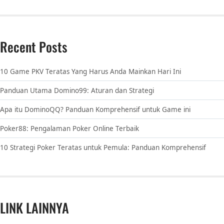
Recent Posts
10 Game PKV Teratas Yang Harus Anda Mainkan Hari Ini
Panduan Utama Domino99: Aturan dan Strategi
Apa itu DominoQQ? Panduan Komprehensif untuk Game ini
Poker88: Pengalaman Poker Online Terbaik
10 Strategi Poker Teratas untuk Pemula: Panduan Komprehensif
LINK LAINNYA