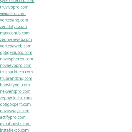
synexistechco.com
truvivopro.com
vividusco.com
vortexahq.com
zenithifyit.com
maxxiohub.com
zephyraweb.com
vortexaweb.com
optigeniusco.com
novuspherex.com
novaevopro.com
trusparktech.com
trubrandzhq.com
boostifynet.com
nexventpro.com
zephyrtechx.com
optigoxpert.com
novuswayz.com
actifypro.com
dynaboostx.com
instaflexco.com