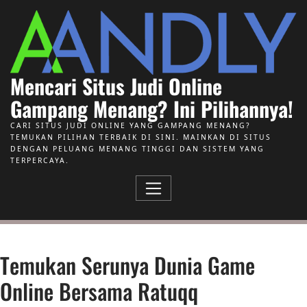
Skip to Content
Mencari Situs Judi Online
Gampang Menang? Ini Pilihannya!
CARI SITUS JUDI ONLINE YANG GAMPANG MENANG?
TEMUKAN PILIHAN TERBAIK DI SINI. MAINKAN DI SITUS
DENGAN PELUANG MENANG TINGGI DAN SISTEM YANG
TERPERCAYA.
Temukan Serunya Dunia Game
Online Bersama Ratuqq