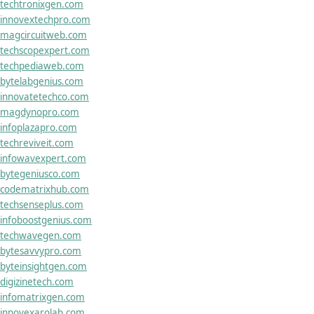
techtronixgen.com
innovextechpro.com
magcircuitweb.com
techscopexpert.com
techpediaweb.com
bytelabgenius.com
innovatetechco.com
magdynopro.com
infoplazapro.com
techreviveit.com
infowavexpert.com
bytegeniusco.com
codematrixhub.com
techsenseplus.com
infoboostgenius.com
techwavegen.com
bytesavvypro.com
byteinsightgen.com
digizinetech.com
infomatrixgen.com
innovexarolab.com