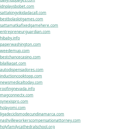
idnplaysbobet.com
sattakingvikidadacall.com
bestbolaslotgames.com
sattamatkafixedgamehere.com
entrepreneurguardian.com
hibaby.info
paperwashington.com
weedemup.com
bestchancecasino.com
bilalliaqat.com
autodispensadores.com
inductioncooktopp.com
newsmedicaltoday.com
roofingnevada.info
magconnectx.com
synexispro.com
holayomi.com
ligadeciclismodecundinamarca.com
nashvilleworkerscompensationattorney.com
holyfamilycathedralschool.org