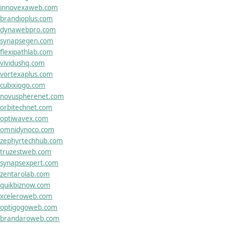
innovexaweb.com
brandioplus.com
dynawebpro.com
synapsegen.com
flexipathlab.com
vividushq.com
vortexaplus.com
cubixiogo.com
novuspherenet.com
orbitechnet.com
optiwavex.com
omnidynoco.com
zephyrtechhub.com
truzestweb.com
synapsexpert.com
zentarolab.com
quikbiznow.com
xceleroweb.com
optigogoweb.com
brandaroweb.com