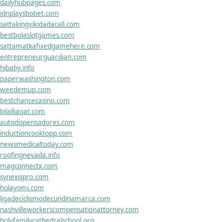
dailyhubpages.com
idnplaysbobet.com
sattakingvikidadacall.com
bestbolaslotgames.com
sattamatkafixedgamehere.com
entrepreneurguardian.com
hibaby.info
paperwashington.com
weedemup.com
bestchancecasino.com
bilalliaqat.com
autodispensadores.com
inductioncooktopp.com
newsmedicaltoday.com
roofingnevada.info
magconnectx.com
synexispro.com
holayomi.com
ligadeciclismodecundinamarca.com
nashvilleworkerscompensationattorney.com
holyfamilycathedralschool.org