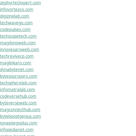
zephyrtechxpert.com
infovortexco.com
digizinelab.com
techwavego.com
codepulsex.com
techscopetech.com
magdynoweb.com
innovexaroweb.com
techreviveco.com
maglinkaro.com
dynabytenet.com
bytesourcepro.com
techspherelab.com
infomatrixlab.com
codeversehub.com
byteverseweb.com
magconnecthub.com
byteboostgenius.com
synapsegoplus.com
infopedianet.com