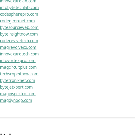
innovexarolab.com
infobytetechlab.com
codespherepro.com
codegenixnet.com
bytesourceweb.com
byteinsightnow.com
coderevivetech.com
magrevolveco.com
innovexarotech.com
infovortexpro.com
magcircuitplus.com
techscopeitnow.com
bytetronixnet.com
bytejetxpert.com
maginspectco.com
magdynogo.com