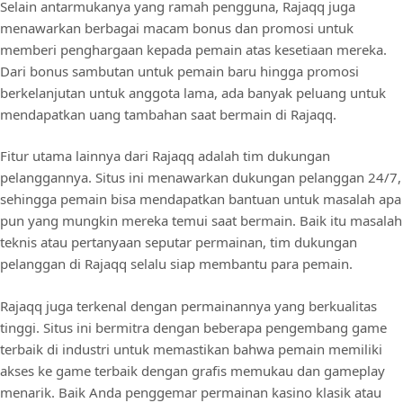
Selain antarmukanya yang ramah pengguna, Rajaqq juga
menawarkan berbagai macam bonus dan promosi untuk
memberi penghargaan kepada pemain atas kesetiaan mereka.
Dari bonus sambutan untuk pemain baru hingga promosi
berkelanjutan untuk anggota lama, ada banyak peluang untuk
mendapatkan uang tambahan saat bermain di Rajaqq.
Fitur utama lainnya dari Rajaqq adalah tim dukungan
pelanggannya. Situs ini menawarkan dukungan pelanggan 24/7,
sehingga pemain bisa mendapatkan bantuan untuk masalah apa
pun yang mungkin mereka temui saat bermain. Baik itu masalah
teknis atau pertanyaan seputar permainan, tim dukungan
pelanggan di Rajaqq selalu siap membantu para pemain.
Rajaqq juga terkenal dengan permainannya yang berkualitas
tinggi. Situs ini bermitra dengan beberapa pengembang game
terbaik di industri untuk memastikan bahwa pemain memiliki
akses ke game terbaik dengan grafis memukau dan gameplay
menarik. Baik Anda penggemar permainan kasino klasik atau