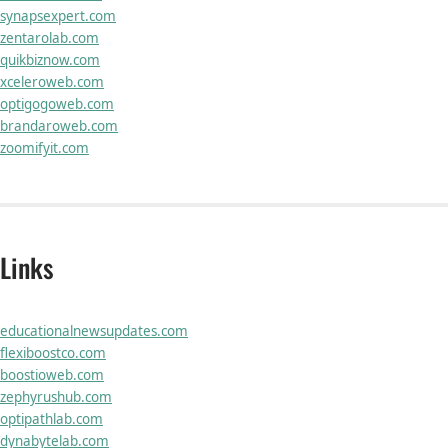
synapsexpert.com
zentarolab.com
quikbiznow.com
xceleroweb.com
optigogoweb.com
brandaroweb.com
zoomifyit.com
Links
educationalnewsupdates.com
flexiboostco.com
boostioweb.com
zephyrushub.com
optipathlab.com
dynabytelab.com