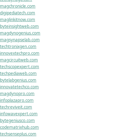
magchronicle.com
digipediatech.com
maglinkitnow.com
byteinsightweb.com
magdynogenius.com
magsynapselab.com
techtronixgen.com
innovextechpro.com
magcircuitweb.com
techscopexpert.com
techpediaweb.com
bytelabgenius.com
innovatetechco.com
magdynopro.com
infoplazapro.com
techreviveit.com
infowavexpert.com
bytegeniusco.com
codematrixhub.com
techsenseplus.com