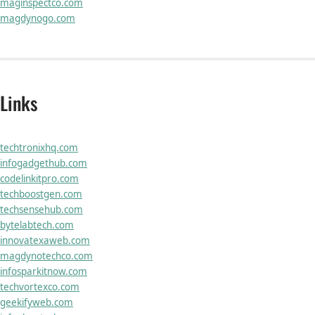
maginspectco.com
magdynogo.com
Links
techtronixhq.com
infogadgethub.com
codelinkitpro.com
techboostgen.com
techsensehub.com
bytelabtech.com
innovatexaweb.com
magdynotechco.com
infosparkitnow.com
techvortexco.com
geekifyweb.com