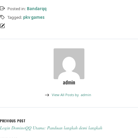
Posted in:
Bandarqq
Tagged:
pkv games
admin
View All Posts by
admin
Post navigation
PREVIOUS POST
Login DominoQQ Utama: Panduan langkah demi langkah