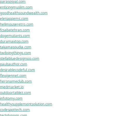
parasosyal.com
enticingmuslim.com
goodhealthsoundwealth.com
elenapoems.com
hellmouseretro.com
fcsabatehran.com
dogemutants.com
duramaxtop.com
takamasoudia.com
twdoingthings.com
stellabluedesignsco.com
paulsauthor.com
desirablecodeful.com
flexigennet.com
heronameclub.com
medmarket.io
outdoortablez.com
infotomy.com
healthysupplementsolution.com
codespottech.com
techdynogo.com