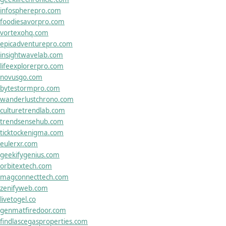
infospherepro.com
foodiesavorpro.com
vortexohq.com
epicadventurepro.com
insightwavelab.com
lifeexplorerpro.com
novusgo.com
bytestormpro.com
wanderlustchrono.com
culturetrendlab.com
trendsensehub.com
ticktockenigma.com
eulerxr.com
geekifygenius.com
orbitextech.com
magconnecttech.com
zenifyweb.com
livetogel.co
genmatfiredoor.com
findlascegasproperties.com