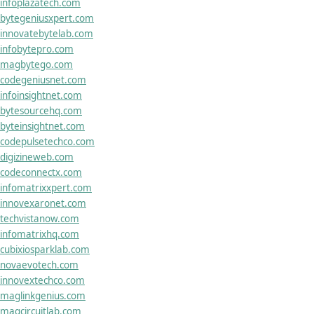
infoplazatech.com
bytegeniusxpert.com
innovatebytelab.com
infobytepro.com
magbytego.com
codegeniusnet.com
infoinsightnet.com
bytesourcehq.com
byteinsightnet.com
codepulsetechco.com
digizineweb.com
codeconnectx.com
infomatrixxpert.com
innovexaronet.com
techvistanow.com
infomatrixhq.com
cubixiosparklab.com
novaevotech.com
innovextechco.com
maglinkgenius.com
magcircuitlab.com