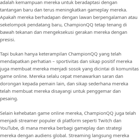
adalah kemampuan mereka untuk beradaptasi dengan
tantangan baru dan terus meningkatkan gameplay mereka.
Apakah mereka berhadapan dengan lawan berpengalaman atau
sekelompok pendatang baru, ChampionQQ tetap tenang di
bawah tekanan dan mengeksekusi gerakan mereka dengan
presisi.
Tapi bukan hanya keterampilan ChampionQQ yang telah
mendapatkan perhatian – sportivitas dan sikap positif mereka
juga membuat mereka menjadi sosok yang dicintai di komunitas
game online. Mereka selalu cepat menawarkan saran dan
dorongan kepada pemain lain, dan sikap sederhana mereka
telah membuat mereka disayangi untuk penggemar dan
pesaing.
Selain kehebatan game online mereka, ChampionQQ juga telah
menjadi streamer populer di platform seperti Twitch dan
YouTube, di mana mereka berbagi gameplay dan strategi
mereka dengan audiens global. Streaming langsung mereka