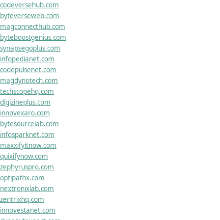
codeversehub.com
byteverseweb.com
magconnecthub.com
byteboostgenius.com
synapsegoplus.com
infopedianet.com
codepulsenet.com
magdynotech.com
techscopehq.com
digizineplus.com
innovexaro.com
bytesourcelab.com
infosparknet.com
maxxifyitnow.com
quixifynow.com
zephyruspro.com
optipathx.com
nextronixlab.com
zentrixhq.com
innovestanet.com