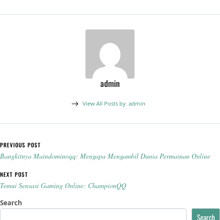
admin
View All Posts by
admin
Post navigation
PREVIOUS POST
Bangkitnya Maindominoqq: Mengapa Mengambil Dunia Permainan Online
NEXT POST
Temui Sensasi Gaming Online: ChampionQQ
Search
Search