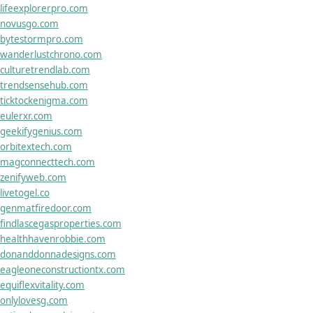
lifeexplorerpro.com
novusgo.com
bytestormpro.com
wanderlustchrono.com
culturetrendlab.com
trendsensehub.com
ticktockenigma.com
eulerxr.com
geekifygenius.com
orbitextech.com
magconnecttech.com
zenifyweb.com
livetogel.co
genmatfiredoor.com
findlascegasproperties.com
healthhavenrobbie.com
donanddonnadesigns.com
eagleoneconstructiontx.com
equiflexvitality.com
onlylovesg.com