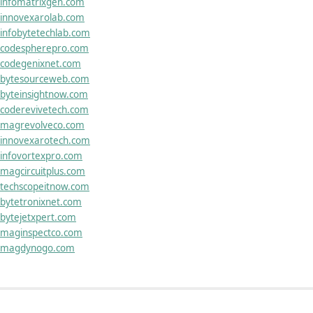
infomatrixgen.com
innovexarolab.com
infobytetechlab.com
codespherepro.com
codegenixnet.com
bytesourceweb.com
byteinsightnow.com
coderevivetech.com
magrevolveco.com
innovexarotech.com
infovortexpro.com
magcircuitplus.com
techscopeitnow.com
bytetronixnet.com
bytejetxpert.com
maginspectco.com
magdynogo.com