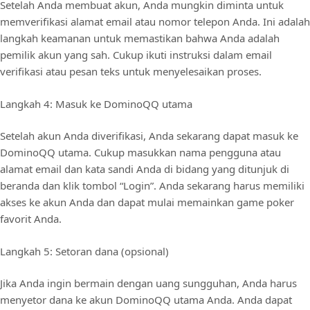
Setelah Anda membuat akun, Anda mungkin diminta untuk
memverifikasi alamat email atau nomor telepon Anda. Ini adalah
langkah keamanan untuk memastikan bahwa Anda adalah
pemilik akun yang sah. Cukup ikuti instruksi dalam email
verifikasi atau pesan teks untuk menyelesaikan proses.
Langkah 4: Masuk ke DominoQQ utama
Setelah akun Anda diverifikasi, Anda sekarang dapat masuk ke
DominoQQ utama. Cukup masukkan nama pengguna atau
alamat email dan kata sandi Anda di bidang yang ditunjuk di
beranda dan klik tombol “Login”. Anda sekarang harus memiliki
akses ke akun Anda dan dapat mulai memainkan game poker
favorit Anda.
Langkah 5: Setoran dana (opsional)
Jika Anda ingin bermain dengan uang sungguhan, Anda harus
menyetor dana ke akun DominoQQ utama Anda. Anda dapat