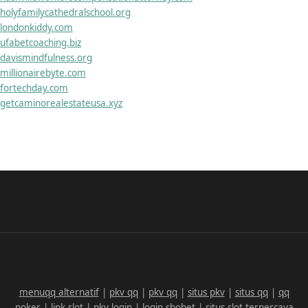
holyfamilycathedralschool.org
londonkiddy.com
ufabetcoaching.biz
davismindfulness.org
millionairebyte.com
fortechday.com
getcaminorealestateusa.xyz
menuqq alternatif
|
pkv qq
|
pkv qq
|
situs pkv
|
situs qq
|
qq
poker
|
link slot
|
pkv login
|
login sbobet
|
situs slot terpercaya