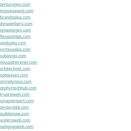
zenturogen.com
innovexaweb.com
brandioplus.com
dynawebpro.com
synapsegen.com
flexipathlab.com
vividushq.com
vortexaplus.com
cubixiogo.com
novuspherenet.com
orbitechnet.com
optiwavex.com
omnidynoco.com
zephyrtechhub.com
truzestweb.com
synapsexpert.com
zentarolab.com
quikbiznow.com
xceleroweb.com
optigogoweb.com