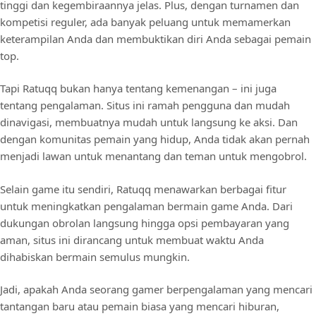
tinggi dan kegembiraannya jelas. Plus, dengan turnamen dan
kompetisi reguler, ada banyak peluang untuk memamerkan
keterampilan Anda dan membuktikan diri Anda sebagai pemain
top.
Tapi Ratuqq bukan hanya tentang kemenangan – ini juga
tentang pengalaman. Situs ini ramah pengguna dan mudah
dinavigasi, membuatnya mudah untuk langsung ke aksi. Dan
dengan komunitas pemain yang hidup, Anda tidak akan pernah
menjadi lawan untuk menantang dan teman untuk mengobrol.
Selain game itu sendiri, Ratuqq menawarkan berbagai fitur
untuk meningkatkan pengalaman bermain game Anda. Dari
dukungan obrolan langsung hingga opsi pembayaran yang
aman, situs ini dirancang untuk membuat waktu Anda
dihabiskan bermain semulus mungkin.
Jadi, apakah Anda seorang gamer berpengalaman yang mencari
tantangan baru atau pemain biasa yang mencari hiburan,