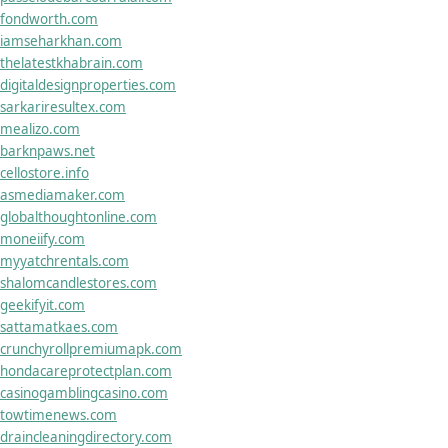
fondworth.com
iamseharkhan.com
thelatestkhabrain.com
digitaldesignproperties.com
sarkariresultex.com
mealizo.com
barknpaws.net
cellostore.info
asmediamaker.com
globalthoughtonline.com
moneiify.com
myyatchrentals.com
shalomcandlestores.com
geekifyit.com
sattamatkaes.com
crunchyrollpremiumapk.com
hondacareprotectplan.com
casinogamblingcasino.com
towtimenews.com
draincleaningdirectory.com