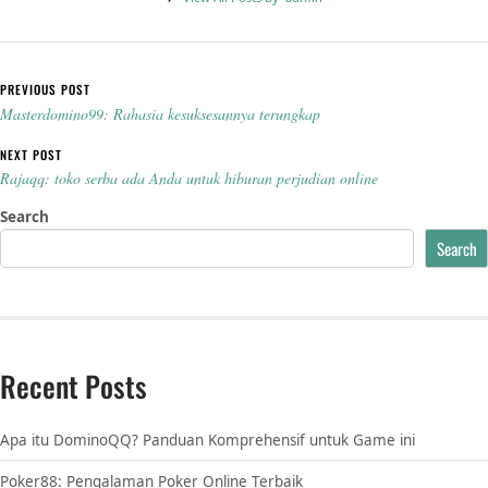
Post navigation
PREVIOUS POST
Masterdomino99: Rahasia kesuksesannya terungkap
NEXT POST
Rajaqq: toko serba ada Anda untuk hiburan perjudian online
Search
Search
Recent Posts
Apa itu DominoQQ? Panduan Komprehensif untuk Game ini
Poker88: Pengalaman Poker Online Terbaik