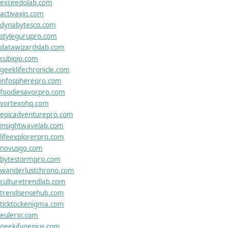
exceedolab.com
activaxio.com
dynabytesco.com
stylegurupro.com
datawizardslab.com
cubiqio.com
geeklifechronicle.com
infospherepro.com
foodiesavorpro.com
vortexohq.com
epicadventurepro.com
insightwavelab.com
lifeexplorerpro.com
novusgo.com
bytestormpro.com
wanderlustchrono.com
culturetrendlab.com
trendsensehub.com
ticktockenigma.com
eulerxr.com
geekifygenius.com