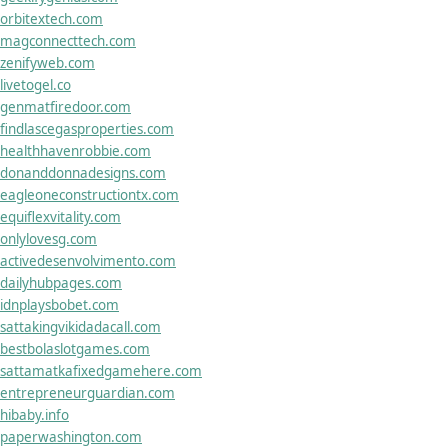
orbitextech.com
magconnecttech.com
zenifyweb.com
livetogel.co
genmatfiredoor.com
findlascegasproperties.com
healthhavenrobbie.com
donanddonnadesigns.com
eagleoneconstructiontx.com
equiflexvitality.com
onlylovesg.com
activedesenvolvimento.com
dailyhubpages.com
idnplaysbobet.com
sattakingvikidadacall.com
bestbolaslotgames.com
sattamatkafixedgamehere.com
entrepreneurguardian.com
hibaby.info
paperwashington.com