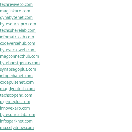
techreviveco.com
maglinkaro.com
dynabytenet.com
bytesourcepro.com
techspherelab.com
infomatrixlab.com
codeversehub.com
byteverseweb.com
magconnecthub.com
byteboostgenius.com
synapsegoplus.com
infopedianet.com
codepulsenet.com
magdynotech.com
techscopehq.com
digizineplus.com
innovexaro.com
bytesourcelab.com
infosparknet.com
maxxifyitnow.com