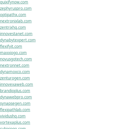
quixifynow.com
zephyruspro.com
optipathx.com
nextronixlab.com
zentrixhq.com
innovestanet.com
dynabytexpert.com
flexifyit.com
maxxiogo.com
novusgotech.com
nextronnet.com
dynamoxco.com
zenturogen.com
innovexaweb.com
brandioplus.com
dynawebpro.com
synapsegen.com
flexipathlab.com
vividushq.com
vortexaplus.com
cubixiogo.com