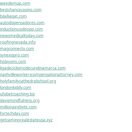
weedemup.com
bestchancecasino.com
bilalliaqat.com
autodispensadores.com
inductioncooktopp.com
newsmedicaltoday.com
roofingnevada.info
magconnectx.com
synexispro.com
holayomi.com
ligadeciclismodecundinamarca.com
nashvilleworkerscompensationattorney.com
holyfamilycathedralschool.org
londonkiddy.com
ufabetcoaching.biz
davismindfulness.org
millionairebyte.com
fortechday.com
getcaminorealestateusa.xyz