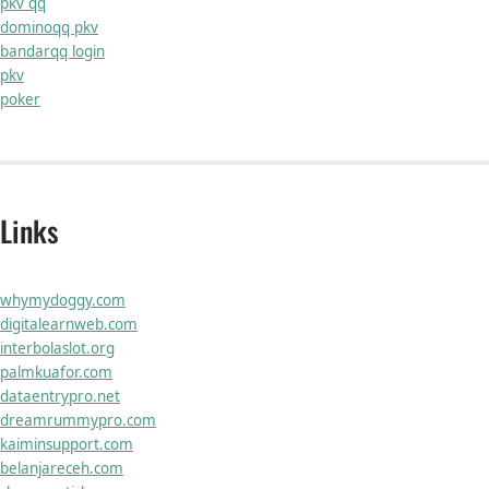
pkv qq
dominoqq pkv
bandarqq login
pkv
poker
Links
whymydoggy.com
digitalearnweb.com
interbolaslot.org
palmkuafor.com
dataentrypro.net
dreamrummypro.com
kaiminsupport.com
belanjareceh.com