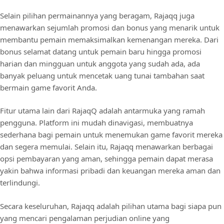
Selain pilihan permainannya yang beragam, Rajaqq juga
menawarkan sejumlah promosi dan bonus yang menarik untuk
membantu pemain memaksimalkan kemenangan mereka. Dari
bonus selamat datang untuk pemain baru hingga promosi
harian dan mingguan untuk anggota yang sudah ada, ada
banyak peluang untuk mencetak uang tunai tambahan saat
bermain game favorit Anda.
Fitur utama lain dari RajaqQ adalah antarmuka yang ramah
pengguna. Platform ini mudah dinavigasi, membuatnya
sederhana bagi pemain untuk menemukan game favorit mereka
dan segera memulai. Selain itu, Rajaqq menawarkan berbagai
opsi pembayaran yang aman, sehingga pemain dapat merasa
yakin bahwa informasi pribadi dan keuangan mereka aman dan
terlindungi.
Secara keseluruhan, Rajaqq adalah pilihan utama bagi siapa pun
yang mencari pengalaman perjudian online yang