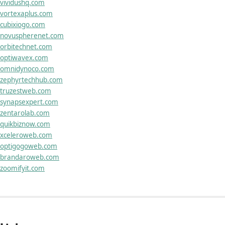
vividushq.com
vortexaplus.com
cubixiogo.com
novuspherenet.com
orbitechnet.com
optiwavex.com
omnidynoco.com
zephyrtechhub.com
truzestweb.com
synapsexpert.com
zentarolab.com
quikbiznow.com
xceleroweb.com
optigogoweb.com
brandaroweb.com
zoomifyit.com