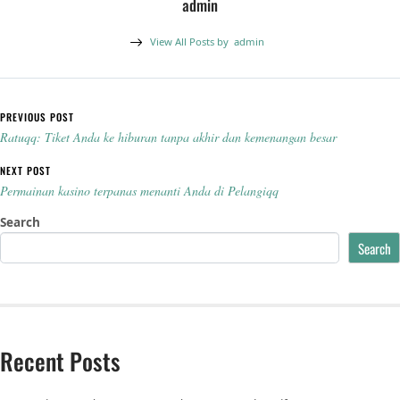
admin
View All Posts by
admin
Post navigation
PREVIOUS POST
Ratuqq: Tiket Anda ke hiburan tanpa akhir dan kemenangan besar
NEXT POST
Permainan kasino terpanas menanti Anda di Pelangiqq
Search
Search
Recent Posts