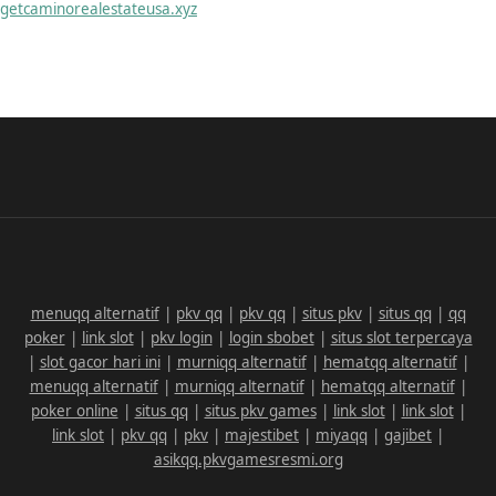
getcaminorealestateusa.xyz
menuqq alternatif
|
pkv qq
|
pkv qq
|
situs pkv
|
situs qq
|
qq
poker
|
link slot
|
pkv login
|
login sbobet
|
situs slot terpercaya
|
slot gacor hari ini
|
murniqq alternatif
|
hematqq alternatif
|
menuqq alternatif
|
murniqq alternatif
|
hematqq alternatif
|
poker online
|
situs qq
|
situs pkv games
|
link slot
|
link slot
|
link slot
|
pkv qq
|
pkv
|
majestibet
|
miyaqq
|
gajibet
|
asikqq.pkvgamesresmi.org