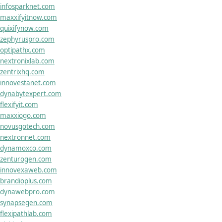
infosparknet.com
maxxifyitnow.com
quixifynow.com
zephyruspro.com
optipathx.com
nextronixlab.com
zentrixhq.com
innovestanet.com
dynabytexpert.com
flexifyit.com
maxxiogo.com
novusgotech.com
nextronnet.com
dynamoxco.com
zenturogen.com
innovexaweb.com
brandioplus.com
dynawebpro.com
synapsegen.com
flexipathlab.com