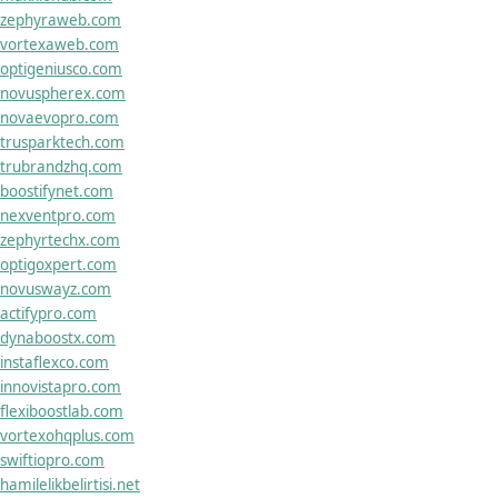
zephyraweb.com
vortexaweb.com
optigeniusco.com
novuspherex.com
novaevopro.com
trusparktech.com
trubrandzhq.com
boostifynet.com
nexventpro.com
zephyrtechx.com
optigoxpert.com
novuswayz.com
actifypro.com
dynaboostx.com
instaflexco.com
innovistapro.com
flexiboostlab.com
vortexohqplus.com
swiftiopro.com
hamilelikbelirtisi.net