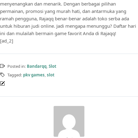
menyenangkan dan menarik. Dengan berbagai pilihan
permainan, promosi yang murah hati, dan antarmuka yang
ramah pengguna, Rajaqq benar-benar adalah toko serba ada
untuk hiburan judi online. Jadi mengapa menunggu? Daftar hari
ini dan mulailah bermain game favorit Anda di Rajaqq!
[ad_2]
Posted in:
Bandarqq
,
Slot
Tagged:
pkv games
,
slot