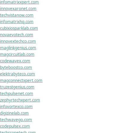
infomatrixxpert.com
innovexaronet.com
techvistanow.com
infomatrixhq.com
cubixiosparklab.com
novaevotech.com
innovextechco.com
maglinkgenius.com
magcircuitlab.com
codewavex.com
byteboostco.com
elektrabyteco.com
magconnectxpert.com
truzestgenius.com
techpulsenet.com
zephyrtechxpert.com
infovortexco.com
digizinelab.com
techwavego.com
codepulsex.com
techscopetech.com