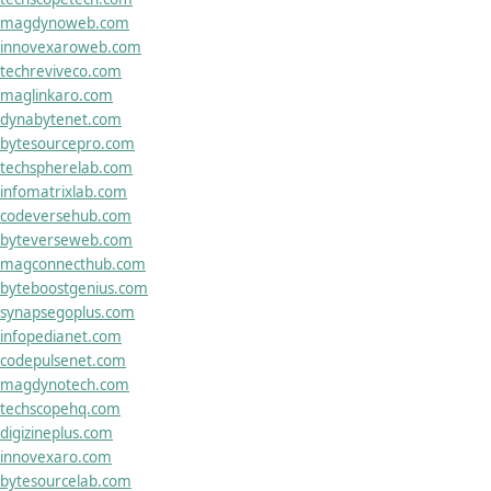
magdynoweb.com
innovexaroweb.com
techreviveco.com
maglinkaro.com
dynabytenet.com
bytesourcepro.com
techspherelab.com
infomatrixlab.com
codeversehub.com
byteverseweb.com
magconnecthub.com
byteboostgenius.com
synapsegoplus.com
infopedianet.com
codepulsenet.com
magdynotech.com
techscopehq.com
digizineplus.com
innovexaro.com
bytesourcelab.com