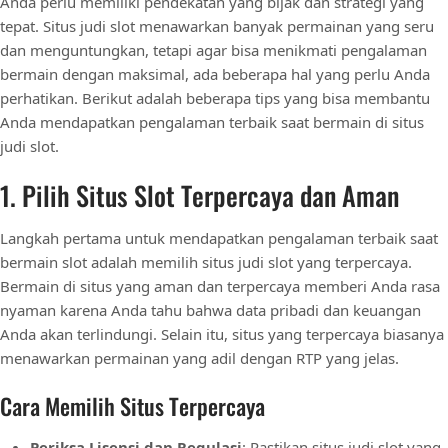
Anda perlu memiliki pendekatan yang bijak dan strategi yang
tepat. Situs judi slot menawarkan banyak permainan yang seru
dan menguntungkan, tetapi agar bisa menikmati pengalaman
bermain dengan maksimal, ada beberapa hal yang perlu Anda
perhatikan. Berikut adalah beberapa tips yang bisa membantu
Anda mendapatkan pengalaman terbaik saat bermain di situs
judi slot.
1. Pilih Situs Slot Terpercaya dan Aman
Langkah pertama untuk mendapatkan pengalaman terbaik saat
bermain slot adalah memilih situs judi slot yang terpercaya.
Bermain di situs yang aman dan terpercaya memberi Anda rasa
nyaman karena Anda tahu bahwa data pribadi dan keuangan
Anda akan terlindungi. Selain itu, situs yang terpercaya biasanya
menawarkan permainan yang adil dengan RTP yang jelas.
Cara Memilih Situs Terpercaya
Periksa Lisensi dan Regulasi
: Pastikan situs judi slot yang