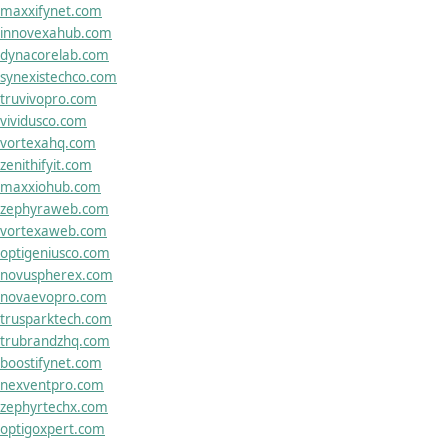
maxxifynet.com
innovexahub.com
dynacorelab.com
synexistechco.com
truvivopro.com
vividusco.com
vortexahq.com
zenithifyit.com
maxxiohub.com
zephyraweb.com
vortexaweb.com
optigeniusco.com
novuspherex.com
novaevopro.com
trusparktech.com
trubrandzhq.com
boostifynet.com
nexventpro.com
zephyrtechx.com
optigoxpert.com