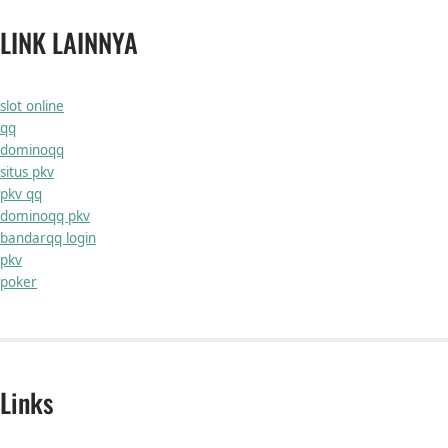
LINK LAINNYA
slot online
qq
dominoqq
situs pkv
pkv qq
dominoqq pkv
bandarqq login
pkv
poker
Links