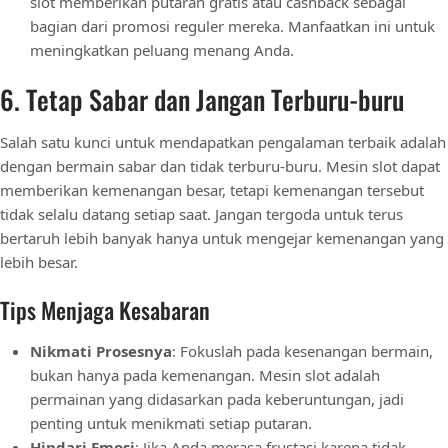
slot memberikan putaran gratis atau cashback sebagai
bagian dari promosi reguler mereka. Manfaatkan ini untuk
meningkatkan peluang menang Anda.
6. Tetap Sabar dan Jangan Terburu-buru
Salah satu kunci untuk mendapatkan pengalaman terbaik adalah
dengan bermain sabar dan tidak terburu-buru. Mesin slot dapat
memberikan kemenangan besar, tetapi kemenangan tersebut
tidak selalu datang setiap saat. Jangan tergoda untuk terus
bertaruh lebih banyak hanya untuk mengejar kemenangan yang
lebih besar.
Tips Menjaga Kesabaran
Nikmati Prosesnya
: Fokuslah pada kesenangan bermain,
bukan hanya pada kemenangan. Mesin slot adalah
permainan yang didasarkan pada keberuntungan, jadi
penting untuk menikmati setiap putaran.
Hindari Emosi
: Jika Anda merasa frustasi karena tidak