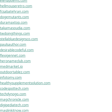
elenapoems.com
hellmouseretro.com
fcsabatehran.com
dogemutants.com
duramaxtop.com
takamasoudia.com
twdoingthings.com
stellabluedesignsco.com
paulsauthor.com
desirablecodeful.com
flexigennet.com
heronameclub.com
medmarket.io
outdoortablez.com
infotomy.com
healthysupplementsolution.com
codespottech.com
techdynogo.com
magchronicle.com
digipediatech.com
maglinkitnow.com