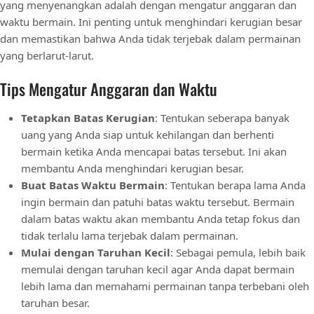
yang menyenangkan adalah dengan mengatur anggaran dan
waktu bermain. Ini penting untuk menghindari kerugian besar
dan memastikan bahwa Anda tidak terjebak dalam permainan
yang berlarut-larut.
Tips Mengatur Anggaran dan Waktu
Tetapkan Batas Kerugian
: Tentukan seberapa banyak
uang yang Anda siap untuk kehilangan dan berhenti
bermain ketika Anda mencapai batas tersebut. Ini akan
membantu Anda menghindari kerugian besar.
Buat Batas Waktu Bermain
: Tentukan berapa lama Anda
ingin bermain dan patuhi batas waktu tersebut. Bermain
dalam batas waktu akan membantu Anda tetap fokus dan
tidak terlalu lama terjebak dalam permainan.
Mulai dengan Taruhan Kecil
: Sebagai pemula, lebih baik
memulai dengan taruhan kecil agar Anda dapat bermain
lebih lama dan memahami permainan tanpa terbebani oleh
taruhan besar.