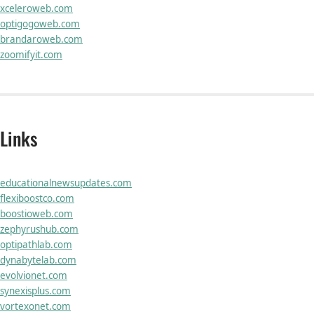
xceleroweb.com
optigogoweb.com
brandaroweb.com
zoomifyit.com
Links
educationalnewsupdates.com
flexiboostco.com
boostioweb.com
zephyrushub.com
optipathlab.com
dynabytelab.com
evolvionet.com
synexisplus.com
vortexonet.com