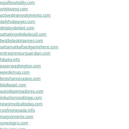
equiflexvitality.com
onlylovesg.com
activedesenvolvimento.com
dailyhubpages.com
idnplaysbobet.com
sattakingvikidadacall.com
bestbolaslotgames.com
sattamatkafixedgamehere.com
entrepreneurguardian.com
hibaby.info
paperwashington.com
weedemup.com
bestchancecasino.com
bilalliaqat.com
autodispensadores.com
inductioncooktopp.com
newsmedicaltoday.com
roofingnevada.info
magconnectx.com
synexispro.com