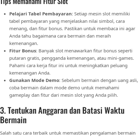
Tips Memahami Fitur Slot
Pelajari Tabel Pembayaran
: Setiap mesin slot memiliki
tabel pembayaran yang menjelaskan nilai simbol, cara
menang, dan fitur bonus. Pastikan untuk membaca ini agar
Anda tahu bagaimana cara bermain dan meraih
kemenangan.
Fitur Bonus
: Banyak slot menawarkan fitur bonus seperti
putaran gratis, pengganda kemenangan, atau mini-games.
Pahami cara kerja fitur ini untuk meningkatkan peluang
kemenangan Anda.
Gunakan Mode Demo
: Sebelum bermain dengan uang asli,
coba bermain dalam mode demo untuk memahami
gameplay dan fitur dari mesin slot yang Anda pilih.
3. Tentukan Anggaran dan Batasi Waktu
Bermain
Salah satu cara terbaik untuk memastikan pengalaman bermain