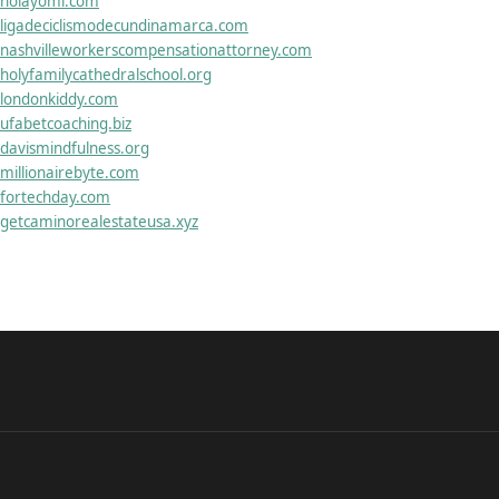
holayomi.com
ligadeciclismodecundinamarca.com
nashvilleworkerscompensationattorney.com
holyfamilycathedralschool.org
londonkiddy.com
ufabetcoaching.biz
davismindfulness.org
millionairebyte.com
fortechday.com
getcaminorealestateusa.xyz