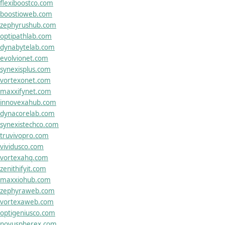
flexiboostco.com
boostioweb.com
zephyrushub.com
optipathlab.com
dynabytelab.com
evolvionet.com
synexisplus.com
vortexonet.com
maxxifynet.com
innovexahub.com
dynacorelab.com
synexistechco.com
truvivopro.com
vividusco.com
vortexahq.com
zenithifyit.com
maxxiohub.com
zephyraweb.com
vortexaweb.com
optigeniusco.com
novuspherex.com