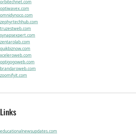
orbitechnet.com
optiwavex.com
omnidynoco.com
zephyrtechhub.com
truzestweb.com
synapsexpert.com
zentarolab.com
quikbiznow.com
xceleroweb.com
optigogoweb.com
brandaroweb.com
zoomifyit.com
Links
educationalnewsupdates.com