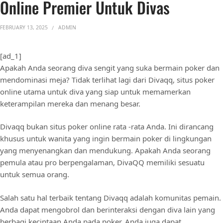
Online Premier Untuk Divas
FEBRUARY 13, 2025
ADMIN
[ad_1]
Apakah Anda seorang diva sengit yang suka bermain poker dan
mendominasi meja? Tidak terlihat lagi dari Divaqq, situs poker
online utama untuk diva yang siap untuk memamerkan
keterampilan mereka dan menang besar.
Divaqq bukan situs poker online rata -rata Anda. Ini dirancang
khusus untuk wanita yang ingin bermain poker di lingkungan
yang menyenangkan dan mendukung. Apakah Anda seorang
pemula atau pro berpengalaman, DivaQQ memiliki sesuatu
untuk semua orang.
Salah satu hal terbaik tentang Divaqq adalah komunitas pemain.
Anda dapat mengobrol dan berinteraksi dengan diva lain yang
berbagi kecintaan Anda pada poker. Anda juga dapat