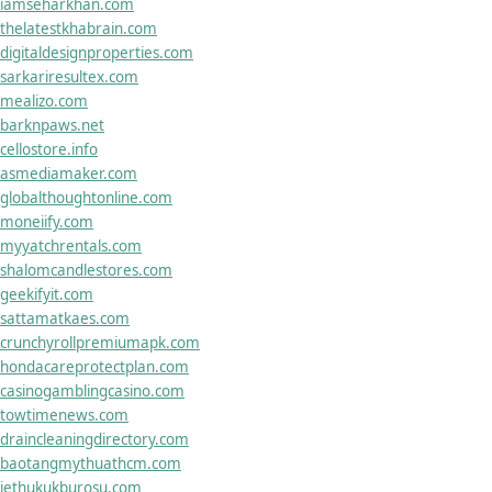
iamseharkhan.com
thelatestkhabrain.com
digitaldesignproperties.com
sarkariresultex.com
mealizo.com
barknpaws.net
cellostore.info
asmediamaker.com
globalthoughtonline.com
moneiify.com
myyatchrentals.com
shalomcandlestores.com
geekifyit.com
sattamatkaes.com
crunchyrollpremiumapk.com
hondacareprotectplan.com
casinogamblingcasino.com
towtimenews.com
draincleaningdirectory.com
baotangmythuathcm.com
jethukukburosu.com