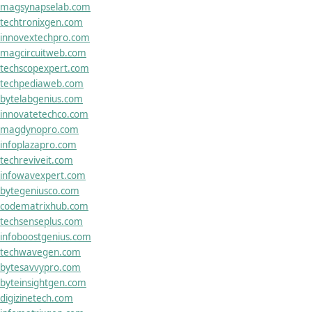
magsynapselab.com
techtronixgen.com
innovextechpro.com
magcircuitweb.com
techscopexpert.com
techpediaweb.com
bytelabgenius.com
innovatetechco.com
magdynopro.com
infoplazapro.com
techreviveit.com
infowavexpert.com
bytegeniusco.com
codematrixhub.com
techsenseplus.com
infoboostgenius.com
techwavegen.com
bytesavvypro.com
byteinsightgen.com
digizinetech.com