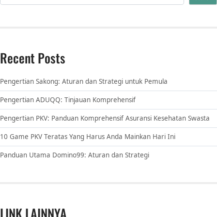
Recent Posts
Pengertian Sakong: Aturan dan Strategi untuk Pemula
Pengertian ADUQQ: Tinjauan Komprehensif
Pengertian PKV: Panduan Komprehensif Asuransi Kesehatan Swasta
10 Game PKV Teratas Yang Harus Anda Mainkan Hari Ini
Panduan Utama Domino99: Aturan dan Strategi
LINK LAINNYA