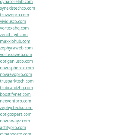
dynacorelab.com
synexistechco.com
truvivopro.com
vividusco.com
vortexahq.com
zenithifyit.com
maxxiohub.com
zephyraweb.com
vortexaweb.com
optigeniusco.com
novuspherex.com
novaevopro.com
trusparktech.com
trubrandzhq.com
boostifynet.com
nexventpro.com
zephyrtechx.com
optigoxpert.com
novuswayz.com
actifypro.com
dynaboostx.com