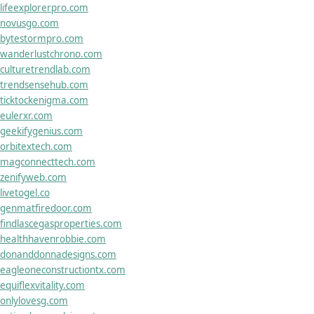
lifeexplorerpro.com
novusgo.com
bytestormpro.com
wanderlustchrono.com
culturetrendlab.com
trendsensehub.com
ticktockenigma.com
eulerxr.com
geekifygenius.com
orbitextech.com
magconnecttech.com
zenifyweb.com
livetogel.co
genmatfiredoor.com
findlascegasproperties.com
healthhavenrobbie.com
donanddonnadesigns.com
eagleoneconstructiontx.com
equiflexvitality.com
onlylovesg.com