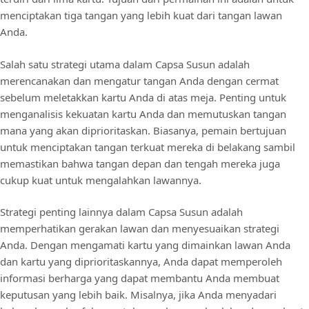
menciptakan tiga tangan yang lebih kuat dari tangan lawan
Anda.
Salah satu strategi utama dalam Capsa Susun adalah
merencanakan dan mengatur tangan Anda dengan cermat
sebelum meletakkan kartu Anda di atas meja. Penting untuk
menganalisis kekuatan kartu Anda dan memutuskan tangan
mana yang akan diprioritaskan. Biasanya, pemain bertujuan
untuk menciptakan tangan terkuat mereka di belakang sambil
memastikan bahwa tangan depan dan tengah mereka juga
cukup kuat untuk mengalahkan lawannya.
Strategi penting lainnya dalam Capsa Susun adalah
memperhatikan gerakan lawan dan menyesuaikan strategi
Anda. Dengan mengamati kartu yang dimainkan lawan Anda
dan kartu yang diprioritaskannya, Anda dapat memperoleh
informasi berharga yang dapat membantu Anda membuat
keputusan yang lebih baik. Misalnya, jika Anda menyadari