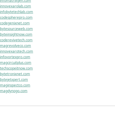
infomatrixgen.com
innovexarolab.com
infobytetechlab.com
codespherepro.com
codegenixnet.com
bytesourceweb.com
byteinsightnow.com
coderevivetech.com
magrevolveco.com
innovexarotech.com
infovortexpro.com
magcircuitplus.com
techscopeitnow.com
bytetronixnet.com
bytejetxpert.com
maginspectco.com
magdynogo.com