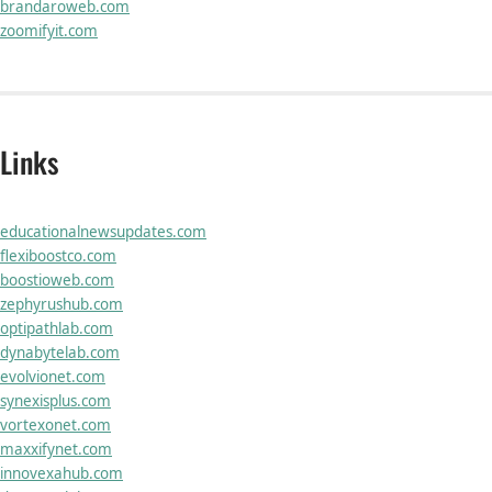
brandaroweb.com
zoomifyit.com
Links
educationalnewsupdates.com
flexiboostco.com
boostioweb.com
zephyrushub.com
optipathlab.com
dynabytelab.com
evolvionet.com
synexisplus.com
vortexonet.com
maxxifynet.com
innovexahub.com