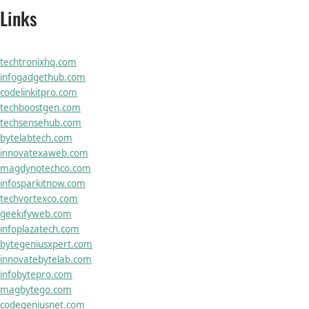
Links
techtronixhq.com
infogadgethub.com
codelinkitpro.com
techboostgen.com
techsensehub.com
bytelabtech.com
innovatexaweb.com
magdynotechco.com
infosparkitnow.com
techvortexco.com
geekifyweb.com
infoplazatech.com
bytegeniusxpert.com
innovatebytelab.com
infobytepro.com
magbytego.com
codegeniusnet.com