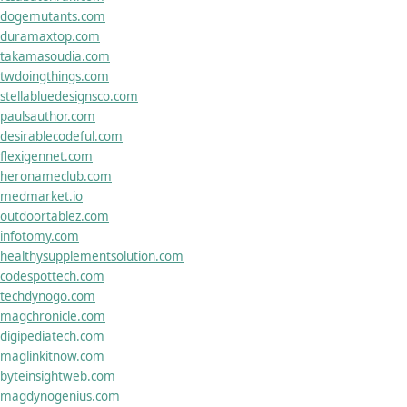
dogemutants.com
duramaxtop.com
takamasoudia.com
twdoingthings.com
stellabluedesignsco.com
paulsauthor.com
desirablecodeful.com
flexigennet.com
heronameclub.com
medmarket.io
outdoortablez.com
infotomy.com
healthysupplementsolution.com
codespottech.com
techdynogo.com
magchronicle.com
digipediatech.com
maglinkitnow.com
byteinsightweb.com
magdynogenius.com