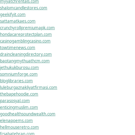
myyatchrentals.com
shalomcandlestores.com
geekifyit.com
sattamatkaes.com
crunchyrollpremiumapk.com
hondacareprotectplan.com
casinogamblingcasino.com
towtimenews.com
draincleaningdirectory.com
baotangmythuathcm.com
jethukukburosu.com
somniumforge.com
bloglibraries.com
luleburgaznakliyatfirmasi.com
thebapehoodie.com
parasosyal.com
enticingmuslim.com
goodhealthsoundwealth.com
elenapoems.com
hellmouseretro.com
fcsabatehran.com