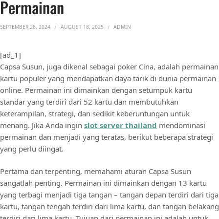
Permainan
SEPTEMBER 26, 2024
AUGUST 18, 2025
ADMIN
[ad_1]
Capsa Susun, juga dikenal sebagai poker Cina, adalah permainan
kartu populer yang mendapatkan daya tarik di dunia permainan
online. Permainan ini dimainkan dengan setumpuk kartu
standar yang terdiri dari 52 kartu dan membutuhkan
keterampilan, strategi, dan sedikit keberuntungan untuk
menang. Jika Anda ingin
slot server thailand
mendominasi
permainan dan menjadi yang teratas, berikut beberapa strategi
yang perlu diingat.
Pertama dan terpenting, memahami aturan Capsa Susun
sangatlah penting. Permainan ini dimainkan dengan 13 kartu
yang terbagi menjadi tiga tangan – tangan depan terdiri dari tiga
kartu, tangan tengah terdiri dari lima kartu, dan tangan belakang
terdiri dari lima kartu. Tujuan dari permainan ini adalah untuk