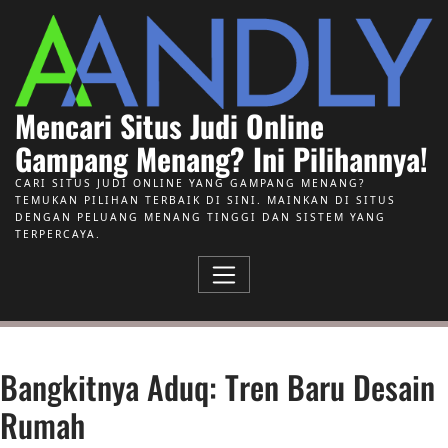
Skip to Content
Mencari Situs Judi Online
Gampang Menang? Ini Pilihannya!
CARI SITUS JUDI ONLINE YANG GAMPANG MENANG?
TEMUKAN PILIHAN TERBAIK DI SINI. MAINKAN DI SITUS
DENGAN PELUANG MENANG TINGGI DAN SISTEM YANG
TERPERCAYA.
Bangkitnya Aduq: Tren Baru Desain
Rumah