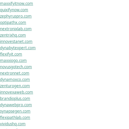
maxxifyitnow.com
quixifynow.com
zephyruspro.com
optipathx.com
nextronixlab.com
zentrixhq.com
innovestanet.com
dynabytexpert.com
flexifyit.com
maxxiogo.com
novusgotech.com
nextronnet.com
dynamoxco.com
zenturogen.com
innovexaweb.com
brandioplus.com
dynawebpro.com
synapsegen.com
flexipathlab.com
vividushq.com