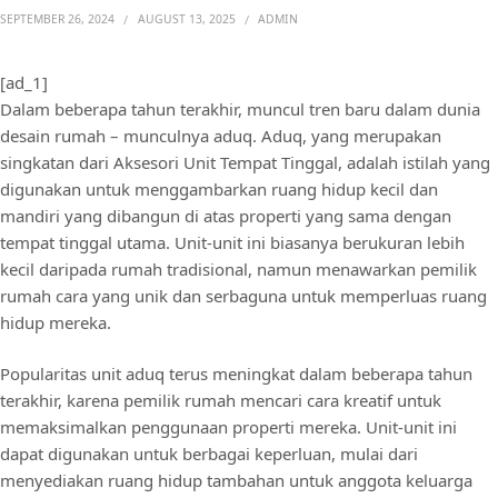
SEPTEMBER 26, 2024
AUGUST 13, 2025
ADMIN
[ad_1]
Dalam beberapa tahun terakhir, muncul tren baru dalam dunia
desain rumah – munculnya aduq. Aduq, yang merupakan
singkatan dari Aksesori Unit Tempat Tinggal, adalah istilah yang
digunakan untuk menggambarkan ruang hidup kecil dan
mandiri yang dibangun di atas properti yang sama dengan
tempat tinggal utama. Unit-unit ini biasanya berukuran lebih
kecil daripada rumah tradisional, namun menawarkan pemilik
rumah cara yang unik dan serbaguna untuk memperluas ruang
hidup mereka.
Popularitas unit aduq terus meningkat dalam beberapa tahun
terakhir, karena pemilik rumah mencari cara kreatif untuk
memaksimalkan penggunaan properti mereka. Unit-unit ini
dapat digunakan untuk berbagai keperluan, mulai dari
menyediakan ruang hidup tambahan untuk anggota keluarga