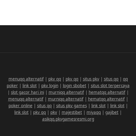
menuqq alternatif
|
pkv qq
|
pkv qq
|
situs pkv
|
situs qq
|
qq
poker
|
link slot
|
pkv login
|
login sbobet
|
situs slot terpercaya
|
slot gacor hari ini
|
murniqq alternatif
|
hematqq alternatif
|
menuqq alternatif
|
murniqq alternatif
|
hematqq alternatif
|
poker online
|
situs qq
|
situs pkv games
|
link slot
|
link slot
|
link slot
|
pkv qq
|
pkv
|
majestibet
|
miyaqq
|
gajibet
|
asikqq.pkvgamesresmi.org