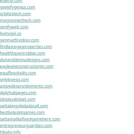
eulerxr.com
geekifygenius.com
orbitextech.com
magconnecttech.com
zenifyweb.com
livetogel.co
genmatfiredoor.com
findlascegasproperties.com
healthhavenrobbie.com
donanddonnadesigns.com
eagleoneconstructiontx.com
equiflexvitality.com
onlylovesg.com
activedesenvolvimento.com
dailyhubpages.com
idnplaysbobet.com
sattakingvikidadacall.com
bestbolaslotgames.com
sattamatkafixedgamehere.com
entrepreneurguardian.com
hibaby.info