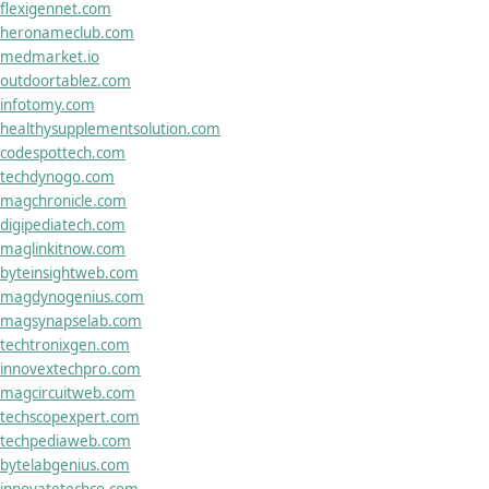
flexigennet.com
heronameclub.com
medmarket.io
outdoortablez.com
infotomy.com
healthysupplementsolution.com
codespottech.com
techdynogo.com
magchronicle.com
digipediatech.com
maglinkitnow.com
byteinsightweb.com
magdynogenius.com
magsynapselab.com
techtronixgen.com
innovextechpro.com
magcircuitweb.com
techscopexpert.com
techpediaweb.com
bytelabgenius.com