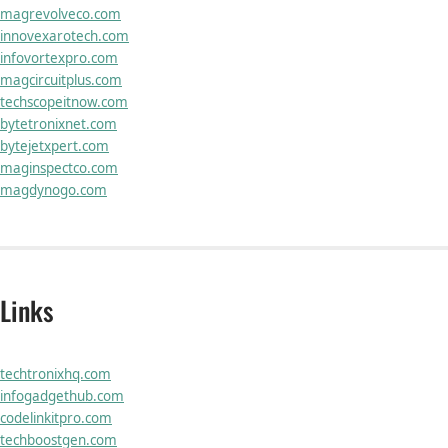
magrevolveco.com
innovexarotech.com
infovortexpro.com
magcircuitplus.com
techscopeitnow.com
bytetronixnet.com
bytejetxpert.com
maginspectco.com
magdynogo.com
Links
techtronixhq.com
infogadgethub.com
codelinkitpro.com
techboostgen.com