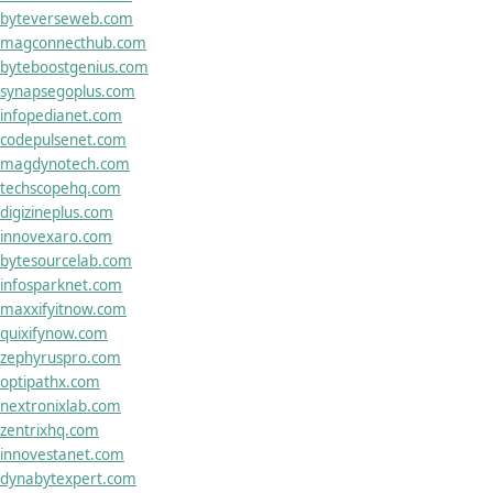
byteverseweb.com
magconnecthub.com
byteboostgenius.com
synapsegoplus.com
infopedianet.com
codepulsenet.com
magdynotech.com
techscopehq.com
digizineplus.com
innovexaro.com
bytesourcelab.com
infosparknet.com
maxxifyitnow.com
quixifynow.com
zephyruspro.com
optipathx.com
nextronixlab.com
zentrixhq.com
innovestanet.com
dynabytexpert.com