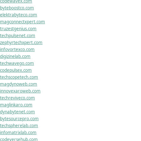
codewavex.com
byteboostco.com
elektrabyteco.com
magconnectxpert.com
truzestgenius.com
techpulsenet.com
zephyrtechxpert.com
infovortexco.com
digizinelab.com
techwavego.com
codepulsex.com
techscopetech.com
magdynoweb.com
innovexaroweb.com
techreviveco.com
maglinkaro.com
dynabytenet.com
bytesourcepro.com
techspherelab.com
infomatrixlab.com
codeversehub.com