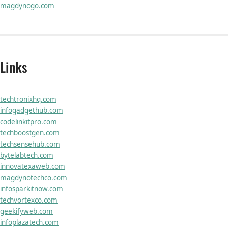
magdynogo.com
Links
techtronixhq.com
infogadgethub.com
codelinkitpro.com
techboostgen.com
techsensehub.com
bytelabtech.com
innovatexaweb.com
magdynotechco.com
infosparkitnow.com
techvortexco.com
geekifyweb.com
infoplazatech.com