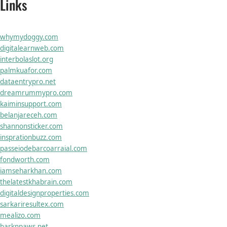
Links
whymydoggy.com
digitalearnweb.com
interbolaslot.org
palmkuafor.com
dataentrypro.net
dreamrummypro.com
kaiminsupport.com
belanjareceh.com
shannonsticker.com
insprationbuzz.com
passeiodebarcoarraial.com
fondworth.com
iamseharkhan.com
thelatestkhabrain.com
digitaldesignproperties.com
sarkariresultex.com
mealizo.com
barknpaws.net