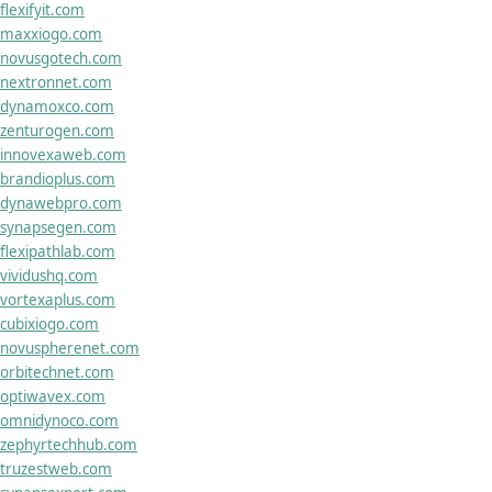
flexifyit.com
maxxiogo.com
novusgotech.com
nextronnet.com
dynamoxco.com
zenturogen.com
innovexaweb.com
brandioplus.com
dynawebpro.com
synapsegen.com
flexipathlab.com
vividushq.com
vortexaplus.com
cubixiogo.com
novuspherenet.com
orbitechnet.com
optiwavex.com
omnidynoco.com
zephyrtechhub.com
truzestweb.com