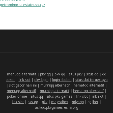
getcaminorealestateusa.xyz
menuqq alternatif
|
pkv qq
|
pkv qq
|
situs pkv
|
situs qq
|
qq
poker
|
link slot
|
pkv login
|
login sbobet
|
situs slot terpercaya
|
slot gacor hari ini
|
murniqq alternatif
|
hematqq alternatif
|
menuqq alternatif
|
murniqq alternatif
|
hematqq alternatif
|
poker online
|
situs qq
|
situs pkv games
|
link slot
|
link slot
|
link slot
|
pkv qq
|
pkv
|
majestibet
|
miyaqq
|
gajibet
|
asikqq.pkvgamesresmi.org