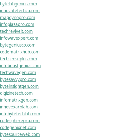
bytelabgenius.com
innovatetechco.com
magdynopro.com
infoplazapro.com
techreviveit.com
infowavexpert.com
bytegeniusco.com
codematrixhub.com
techsenseplus.com
infoboostgenius.com
techwavegen.com
bytesavvypro.com
byteinsightgen.com
digizinetech.com
infomatrixgen.com
innovexarolab.com
infobytetechlab.com
codespherepro.com
codegenixnet.com
bytesourceweb.com