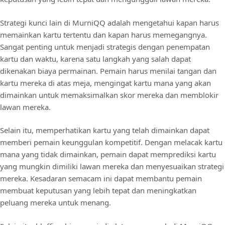
Strategi kunci lain di MurniQQ adalah mengetahui kapan harus
memainkan kartu tertentu dan kapan harus memegangnya.
Sangat penting untuk menjadi strategis dengan penempatan
kartu dan waktu, karena satu langkah yang salah dapat
dikenakan biaya permainan. Pemain harus menilai tangan dan
kartu mereka di atas meja, mengingat kartu mana yang akan
dimainkan untuk memaksimalkan skor mereka dan memblokir
lawan mereka.
Selain itu, memperhatikan kartu yang telah dimainkan dapat
memberi pemain keunggulan kompetitif. Dengan melacak kartu
mana yang tidak dimainkan, pemain dapat memprediksi kartu
yang mungkin dimiliki lawan mereka dan menyesuaikan strategi
mereka. Kesadaran semacam ini dapat membantu pemain
membuat keputusan yang lebih tepat dan meningkatkan
peluang mereka untuk menang.