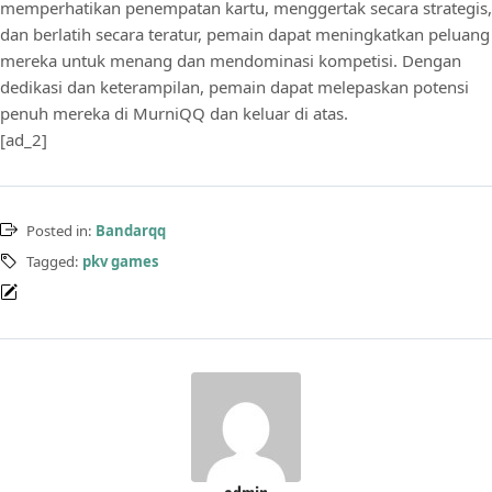
memperhatikan penempatan kartu, menggertak secara strategis,
dan berlatih secara teratur, pemain dapat meningkatkan peluang
mereka untuk menang dan mendominasi kompetisi. Dengan
dedikasi dan keterampilan, pemain dapat melepaskan potensi
penuh mereka di MurniQQ dan keluar di atas.
[ad_2]
Posted in:
Bandarqq
Tagged:
pkv games