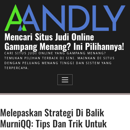
Skip to Content
Mencari Situs Judi Online
Gampang Menang? Ini Pilihannya!
CARI SITUS JUDI ONLINE YANG GAMPANG MENANG?
TEMUKAN PILIHAN TERBAIK DI SINI. MAINKAN DI SITUS
DENGAN PELUANG MENANG TINGGI DAN SISTEM YANG
TERPERCAYA.
Melepaskan Strategi Di Balik
MurniQQ: Tips Dan Trik Untuk