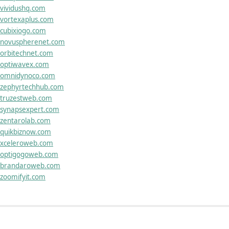
vividushq.com
vortexaplus.com
cubixiogo.com
novuspherenet.com
orbitechnet.com
optiwavex.com
omnidynoco.com
zephyrtechhub.com
truzestweb.com
synapsexpert.com
zentarolab.com
quikbiznow.com
xceleroweb.com
optigogoweb.com
brandaroweb.com
zoomifyit.com