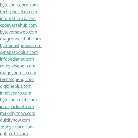
bytesourcepro.com
techspherelab.com
infomatrixlab.com
codeversehub.com
byteverseweb.com
magconnecthub.com
byteboostgenius.com
synapsegoplus.com
infopedianet.com
codepulsenet.com
magdynotech.com
techscopehq.com
digizineplus.com
innovexaro.com
bytesourcelab.com
infosparknet.com
maxxifyitnow.com
quixifynow.com
zephyruspro.com
optipathx.com