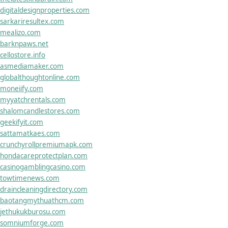
digitaldesignproperties.com
sarkariresultex.com
mealizo.com
barknpaws.net
cellostore.info
asmediamaker.com
globalthoughtonline.com
moneiify.com
myyatchrentals.com
shalomcandlestores.com
geekifyit.com
sattamatkaes.com
crunchyrollpremiumapk.com
hondacareprotectplan.com
casinogamblingcasino.com
towtimenews.com
draincleaningdirectory.com
baotangmythuathcm.com
jethukukburosu.com
somniumforge.com