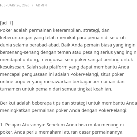
FEBRUARY 26, 2026
ADMIN
[ad_1]
Poker adalah permainan keterampilan, strategi, dan
keberuntungan yang telah memikat para pemain di seluruh
dunia selama berabad-abad. Baik Anda pemain biasa yang ingin
bersenang-senang dengan teman atau pesaing serius yang ingin
mendapat untung, menguasai seni poker sangat penting untuk
kesuksesan. Salah satu platform yang dapat membantu Anda
mencapai penguasaan ini adalah PokerPelangi, situs poker
online populer yang menawarkan berbagai permainan dan
turnamen untuk pemain dari semua tingkat keahlian.
Berikut adalah beberapa tips dan strategi untuk membantu Anda
meningkatkan permainan poker Anda dengan PokerPelangi:
1. Pelajari Aturannya: Sebelum Anda bisa mulai menang di
poker, Anda perlu memahami aturan dasar permainannya.