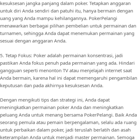
kesuksesan jangka panjang dalam poker. Tetapkan anggaran
untuk diri Anda sendiri dan patuhi itu, hanya bermain dengan
uang yang Anda mampu kehilangannya. PokerPelangi
menawarkan berbagai pilihan pembelian untuk permainan dan
turnamen, sehingga Anda dapat menemukan permainan yang
sesuai dengan anggaran Anda.
5. Tetap Fokus: Poker adalah permainan konsentrasi, jadi
pastikan Anda fokus penuh pada permainan yang ada. Hindari
gangguan seperti menonton TV atau menjelajah internet saat
Anda bermain, karena hal ini dapat memengaruhi pengambilan
keputusan dan pada akhirnya kesuksesan Anda.
Dengan mengikuti tips dan strategi ini, Anda dapat
meningkatkan permainan poker Anda dan meningkatkan
peluang Anda untuk menang bersama PokerPelangi. Baik Anda
seorang pemula atau pemain berpengalaman, selalu ada ruang
untuk perbaikan dalam poker, jadi teruslah berlatih dan asah
keterampilan Anda untuk menjadi master permainan. Semoga