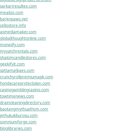
sarkariresultex.com
mealizo.com
barknpaws.net
cellostore.info
asmediamaker.com
globalthoughtonline.com
moneiify.com
myyatchrentals.com
shalomcandlestores.com
geekifyit.com
sattamatkaes.com
crunchyrollpremiumapk.com
hondacareprotectplan.com
casinogamblingcasino.com
towtimenews.com
draincleaningdirectory.com
baotangmythuathcm.com
jethukukburosu.com
somniumforge.com
bloglibraries.com