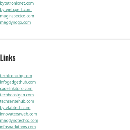
bytetronixnet.com
bytejetxpert.com
maginspectco.com
magdynogo.com
Links
techtronixhq.com
infogadgethub.com
codelinkitpro.com
techboostgen.com
techsensehub.com
bytelabtech.com
innovatexaweb.com
magdynotechco.com
infosparkitnow.com