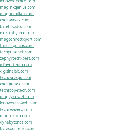
innovextechco.com
maglinkgenius.com
magcircuitlab.com
codewavex.com
byteboostco.com
elektrabyteco.com
magconnectxpert.com
truzestgenius.com
techpulsenet.com
zephyrtechxpert.com
infovortexco.com
digizinelab.com
techwavego.com
codepulsex.com
techscopetech.com
magdynoweb.com
innovexaroweb.com
techreviveco.com
maglinkaro.com
dynabytenet.com
bytesourcepro.com