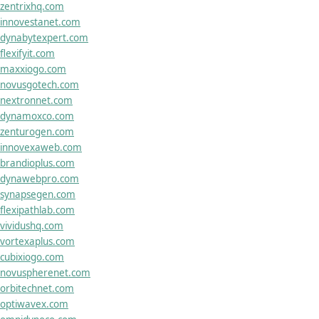
zentrixhq.com
innovestanet.com
dynabytexpert.com
flexifyit.com
maxxiogo.com
novusgotech.com
nextronnet.com
dynamoxco.com
zenturogen.com
innovexaweb.com
brandioplus.com
dynawebpro.com
synapsegen.com
flexipathlab.com
vividushq.com
vortexaplus.com
cubixiogo.com
novuspherenet.com
orbitechnet.com
optiwavex.com