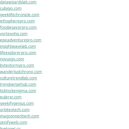
datawizardslab.com
cubiqio.com
geeklifechronicle.com
infospherepro.com
foodiesavorpro.com
vortexohq.com
epicadventurepro.com
insightwavelab.com
lifeexplorerpro.com
novusgo.com
bytestormpro.com
wanderlustchrono.com
culturetrendlab.com
trendsensehub.com
ticktockenigma.com
eulerxr.com
geekifygenius.com
orbitextech.com
magconnecttech.com
zenifyweb.com
livetogel.co