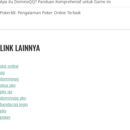
Apa itu DominoQQ? Panduan Komprehensif untuk Game ini
Poker88: Pengalaman Poker Online Terbaik
LINK LAINNYA
slot online
qq
dominoqq
situs pkv
pkv qq
dominoqq pkv
bandarqq login
pkv
poker