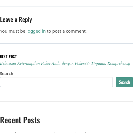
Leave a Reply
You must be
logged in
to post a comment.
Post navigation
NEXT POST
Bebaskan Keterampilan Poker Anda dengan Poker88: Tinjauan Komprehensif
Search
Search
Recent Posts