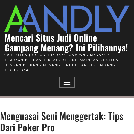
Skip to Content
Mencari Situs Judi Online
Gampang Menang? Ini Pilihannya!
CARI SITUS JUDI ONLINE YANG GAMPANG MENANG?
TEMUKAN PILIHAN TERBAIK DI SINI. MAINKAN DI SITUS
DENGAN PELUANG MENANG TINGGI DAN SISTEM YANG
TERPERCAYA.
Menguasai Seni Menggertak: Tips
Dari Poker Pro