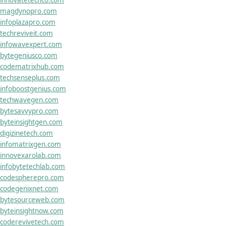
magdynopro.com
infoplazapro.com
techreviveit.com
infowavexpert.com
bytegeniusco.com
codematrixhub.com
techsenseplus.com
infoboostgenius.com
techwavegen.com
bytesavvypro.com
byteinsightgen.com
digizinetech.com
infomatrixgen.com
innovexarolab.com
infobytetechlab.com
codespherepro.com
codegenixnet.com
bytesourceweb.com
byteinsightnow.com
coderevivetech.com