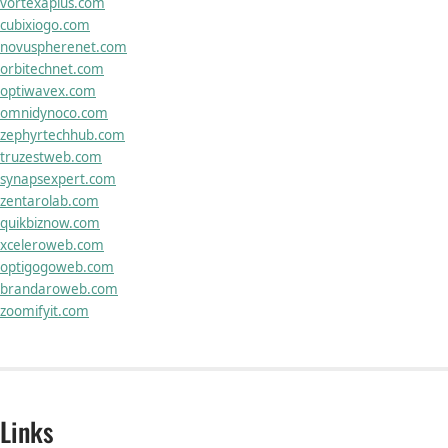
vortexaplus.com
cubixiogo.com
novuspherenet.com
orbitechnet.com
optiwavex.com
omnidynoco.com
zephyrtechhub.com
truzestweb.com
synapsexpert.com
zentarolab.com
quikbiznow.com
xceleroweb.com
optigogoweb.com
brandaroweb.com
zoomifyit.com
Links