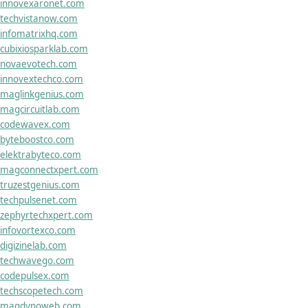
innovexaronet.com
techvistanow.com
infomatrixhq.com
cubixiosparklab.com
novaevotech.com
innovextechco.com
maglinkgenius.com
magcircuitlab.com
codewavex.com
byteboostco.com
elektrabyteco.com
magconnectxpert.com
truzestgenius.com
techpulsenet.com
zephyrtechxpert.com
infovortexco.com
digizinelab.com
techwavego.com
codepulsex.com
techscopetech.com
magdynoweb.com