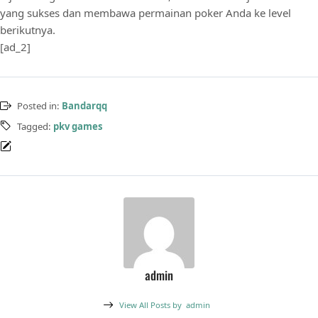
yang sukses dan membawa permainan poker Anda ke level
berikutnya.
[ad_2]
Posted in:
Bandarqq
Tagged:
pkv games
admin
View All Posts by
admin