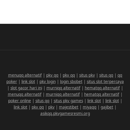
menuqq alternatif
|
pkv qq
|
pkv qq
|
situs pkv
|
situs qq
|
qq
poker
|
link slot
|
pkv login
|
login sbobet
|
situs slot terpercaya
|
slot gacor hari ini
|
murniqq alternatif
|
hematqq alternatif
|
menuqq alternatif
|
murniqq alternatif
|
hematqq alternatif
|
poker online
|
situs qq
|
situs pkv games
|
link slot
|
link slot
|
link slot
|
pkv qq
|
pkv
|
majestibet
|
miyaqq
|
gajibet
|
asikqq.pkvgamesresmi.org