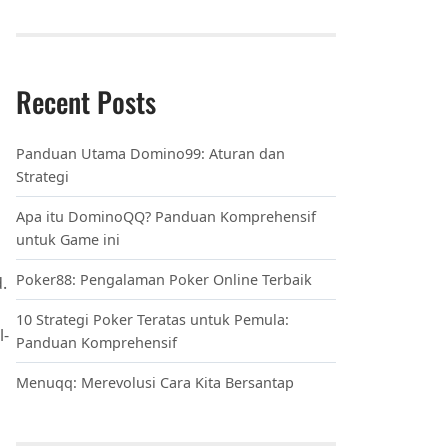
Recent Posts
Panduan Utama Domino99: Aturan dan
Strategi
Apa itu DominoQQ? Panduan Komprehensif
untuk Game ini
Poker88: Pengalaman Poker Online Terbaik
.
10 Strategi Poker Teratas untuk Pemula:
l-
Panduan Komprehensif
Menuqq: Merevolusi Cara Kita Bersantap