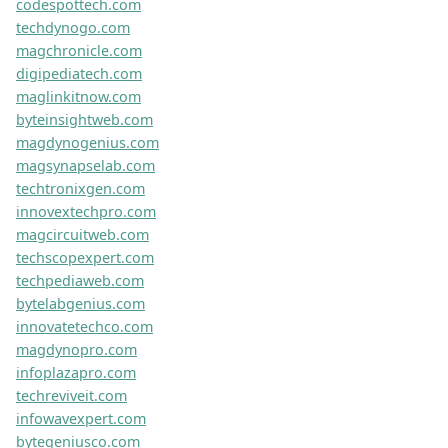
codespottech.com
techdynogo.com
magchronicle.com
digipediatech.com
maglinkitnow.com
byteinsightweb.com
magdynogenius.com
magsynapselab.com
techtronixgen.com
innovextechpro.com
magcircuitweb.com
techscopexpert.com
techpediaweb.com
bytelabgenius.com
innovatetechco.com
magdynopro.com
infoplazapro.com
techreviveit.com
infowavexpert.com
bytegeniusco.com