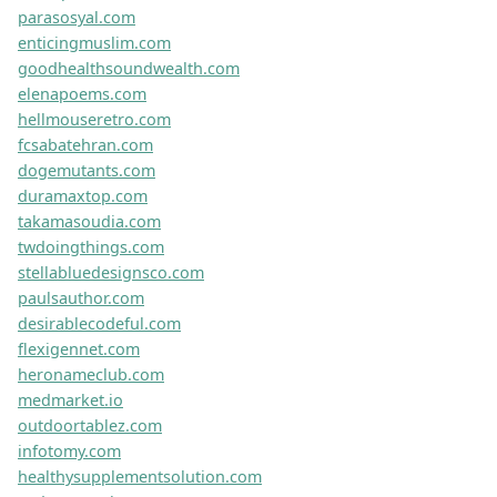
parasosyal.com
enticingmuslim.com
goodhealthsoundwealth.com
elenapoems.com
hellmouseretro.com
fcsabatehran.com
dogemutants.com
duramaxtop.com
takamasoudia.com
twdoingthings.com
stellabluedesignsco.com
paulsauthor.com
desirablecodeful.com
flexigennet.com
heronameclub.com
medmarket.io
outdoortablez.com
infotomy.com
healthysupplementsolution.com