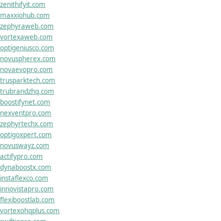
zenithifyit.com
maxxiohub.com
zephyraweb.com
vortexaweb.com
optigeniusco.com
novuspherex.com
novaevopro.com
trusparktech.com
trubrandzhq.com
boostifynet.com
nexventpro.com
zephyrtechx.com
optigoxpert.com
novuswayz.com
actifypro.com
dynaboostx.com
instaflexco.com
innovistapro.com
flexiboostlab.com
vortexohqplus.com