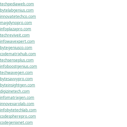
techpediaweb.com
bytelabgenius.com
innovatetechco.com
magdynopro.com
infoplazapro.com
techreviveit.com
infowavexpert.com
bytegeniusco.com
codematrixhub.com
techsenseplus.com
infoboostgenius.com
techwavegen.com
bytesavvypro.com
byteinsightgen.com
digizinetech.com
infomatrixgen.com
innovexarolab.com
infobytetechlab.com
codespherepro.com
codegenixnet.com