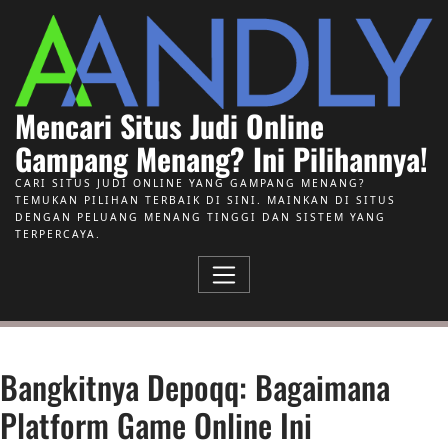
Skip to Content
Mencari Situs Judi Online
Gampang Menang? Ini Pilihannya!
CARI SITUS JUDI ONLINE YANG GAMPANG MENANG?
TEMUKAN PILIHAN TERBAIK DI SINI. MAINKAN DI SITUS
DENGAN PELUANG MENANG TINGGI DAN SISTEM YANG
TERPERCAYA.
Bangkitnya Depoqq: Bagaimana
Platform Game Online Ini