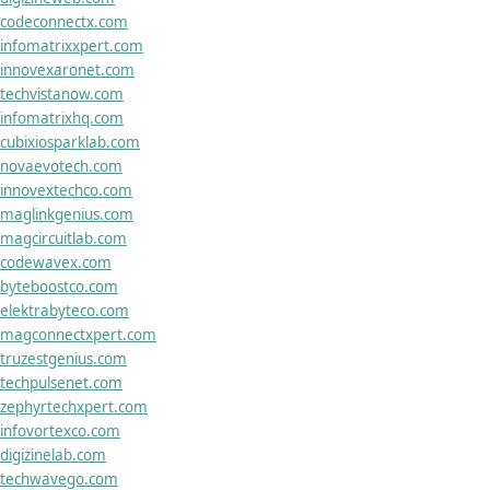
codeconnectx.com
infomatrixxpert.com
innovexaronet.com
techvistanow.com
infomatrixhq.com
cubixiosparklab.com
novaevotech.com
innovextechco.com
maglinkgenius.com
magcircuitlab.com
codewavex.com
byteboostco.com
elektrabyteco.com
magconnectxpert.com
truzestgenius.com
techpulsenet.com
zephyrtechxpert.com
infovortexco.com
digizinelab.com
techwavego.com