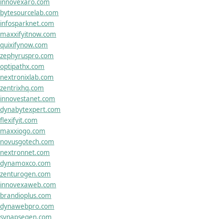
innovexaro.com
bytesourcelab.com
infosparknet.com
maxxifyitnow.com
quixifynow.com
zephyruspro.com
optipathx.com
nextronixlab.com
zentrixhq.com
innovestanet.com
dynabytexpert.com
flexifyit.com
maxxiogo.com
novusgotech.com
nextronnet.com
dynamoxco.com
zenturogen.com
innovexaweb.com
brandioplus.com
dynawebpro.com
synapsegen.com