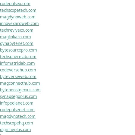
codepulsex.com
techscopetech.com
magdynoweb.com
innovexaroweb.com
techreviveco.com
maglinkaro.com
dynabytenet.com
bytesourcepro.com
techspherelab.com
infomatrixlab.com
codeversehub.com
byteverseweb.com
magconnecthub.com
byteboostgenius.com
synapsegoplus.com
infopedianet.com
codepulsenet.com
magdynotech.com
techscopehq.com
digizineplus.com