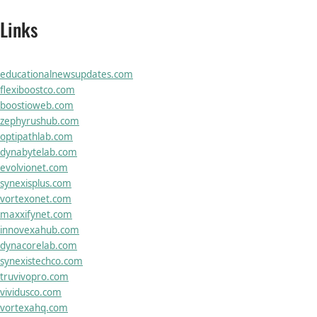
Links
educationalnewsupdates.com
flexiboostco.com
boostioweb.com
zephyrushub.com
optipathlab.com
dynabytelab.com
evolvionet.com
synexisplus.com
vortexonet.com
maxxifynet.com
innovexahub.com
dynacorelab.com
synexistechco.com
truvivopro.com
vividusco.com
vortexahq.com