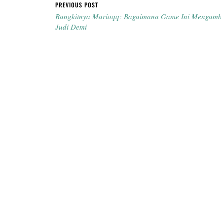
Post navigation
PREVIOUS POST
Bangkitnya Marioqq: Bagaimana Game Ini Mengamb
Judi Demi