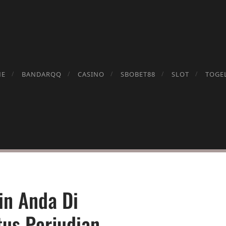
ME
BANDARQQ
CASINO
SBOBET88
SLOT
TOGE
in Anda Di
tus Perjudian