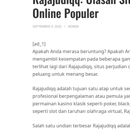
Online Populer
SEPTEMBER 9, 2025
ADMIN
[ad_1]
Apakah Anda merasa beruntung? Apakah And
mengambil kesempatan pada beberapa game 
terlihat lagi dari Rajajudiqq, situs perjud
peluang untuk menang besar.
Rajajudiqq adalah tujuan satu atap untuk 
profesional berpengalaman atau pemula yang
permainan kasino klasik seperti poker, bla
seperti slot dan taruhan olahraga virtual, R
Salah satu undian terbesar Rajajudiqq ad