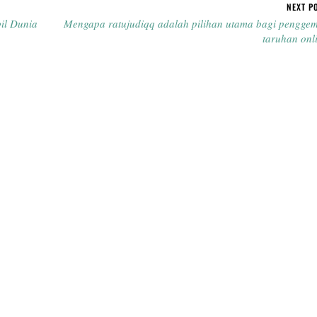
NEXT P
il Dunia
Mengapa ratujudiqq adalah pilihan utama bagi pengge
taruhan onl