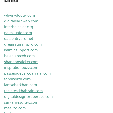
whymydoggy.com
digitalearnweb.com
interbolaslot.org
palmkuafor.com
dataentrypro.net
dreamrummypro.com
kaiminsupport.com
belanjareceh.com
shannonsticker.com
insprationbuzz.com
passeiodebarcoarraial.com
fondworth.com
iamseharkhan.com
thelatestkhabrain.com
digitaldesignproperties.com
sarkariresultex.com
mealizo.com