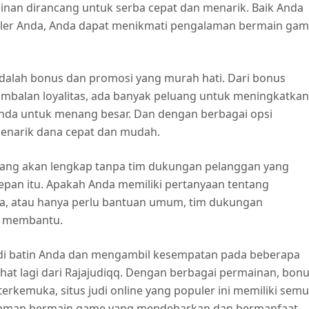
mainan dirancang untuk serba cepat dan menarik. Baik Anda
luler Anda, Anda dapat menikmati pengalaman bermain ga
adalah bonus dan promosi yang murah hati. Dari bonus
imbalan loyalitas, ada banyak peluang untuk meningkatkan
nda untuk menang besar. Dan dengan berbagai opsi
enarik dana cepat dan mudah.
ne yang akan lengkap tanpa tim dukungan pelanggan yang
epan itu. Apakah Anda memiliki pertanyaan tentang
a, atau hanya perlu bantuan umum, tim dukungan
uk membantu.
judi batin Anda dan mengambil kesempatan pada beberapa
ihat lagi dari Rajajudiqq. Dengan berbagai permainan, bon
rkemuka, situs judi online yang populer ini memiliki sem
laman bermain game yang mendebarkan dan bermanfaat.