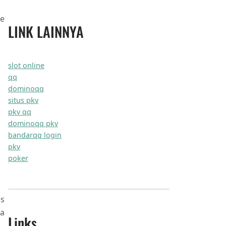
me
LINK LAINNYA
slot online
qq
dominoqq
situs pkv
pkv qq
dominoqq pkv
bandarqq login
pkv
poker
us
ua
Links