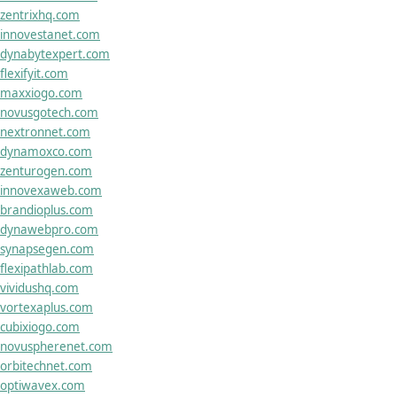
zentrixhq.com
innovestanet.com
dynabytexpert.com
flexifyit.com
maxxiogo.com
novusgotech.com
nextronnet.com
dynamoxco.com
zenturogen.com
innovexaweb.com
brandioplus.com
dynawebpro.com
synapsegen.com
flexipathlab.com
vividushq.com
vortexaplus.com
cubixiogo.com
novuspherenet.com
orbitechnet.com
optiwavex.com