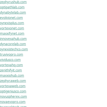
zephyrushub.com
optipathlab.com
dynabytelab.com
evolvionet.com
synexisplus.com
vortexonet.com
maxxifynet.com
innovexahub.com
dynacorelab.com
synexistechco.com
truvivopro.com
vividusco.com
vortexahq.com
zenithifyit.com
maxxiohub.com
zephyraweb.com
vortexaweb.com
optigeniusco.com
novuspherex.com
novaevopro.com