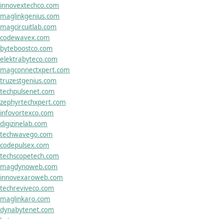
innovextechco.com
maglinkgenius.com
magcircuitlab.com
codewavex.com
byteboostco.com
elektrabyteco.com
magconnectxpert.com
truzestgenius.com
techpulsenet.com
zephyrtechxpert.com
infovortexco.com
digizinelab.com
techwavego.com
codepulsex.com
techscopetech.com
magdynoweb.com
innovexaroweb.com
techreviveco.com
maglinkaro.com
dynabytenet.com