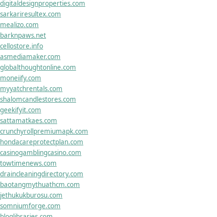
digitaldesignproperties.com
sarkariresultex.com
mealizo.com
barknpaws.net
cellostore.info
asmediamaker.com
globalthoughtonline.com
moneiify.com
myyatchrentals.com
shalomcandlestores.com
geekifyit.com
sattamatkaes.com
crunchyrollpremiumapk.com
hondacareprotectplan.com
casinogamblingcasino.com
towtimenews.com
draincleaningdirectory.com
baotangmythuathcm.com
jethukukburosu.com
somniumforge.com
bloglibraries.com