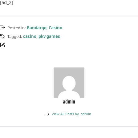
[ad_2]
Posted in:
Bandarqq
,
Casino
Tagged:
casino
,
pkv games
admin
View All Posts by
admin