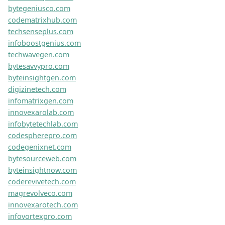
bytegeniusco.com
codematrixhub.com
techsenseplus.com
infoboostgenius.com
techwavegen.com
bytesavvypro.com
byteinsightgen.com
digizinetech.com
infomatrixgen.com
innovexarolab.com
infobytetechlab.com
codespherepro.com
codegenixnet.com
bytesourceweb.com
byteinsightnow.com
coderevivetech.com
magrevolveco.com
innovexarotech.com
infovortexpro.com