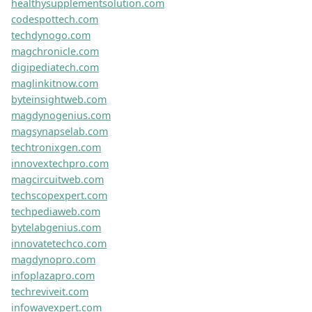
healthysupplementsolution.com
codespottech.com
techdynogo.com
magchronicle.com
digipediatech.com
maglinkitnow.com
byteinsightweb.com
magdynogenius.com
magsynapselab.com
techtronixgen.com
innovextechpro.com
magcircuitweb.com
techscopexpert.com
techpediaweb.com
bytelabgenius.com
innovatetechco.com
magdynopro.com
infoplazapro.com
techreviveit.com
infowavexpert.com