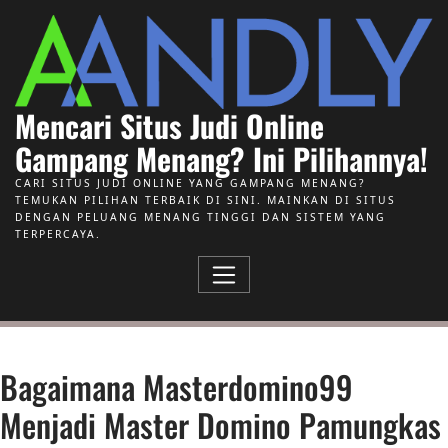
Skip to Content
Mencari Situs Judi Online
Gampang Menang? Ini Pilihannya!
CARI SITUS JUDI ONLINE YANG GAMPANG MENANG?
TEMUKAN PILIHAN TERBAIK DI SINI. MAINKAN DI SITUS
DENGAN PELUANG MENANG TINGGI DAN SISTEM YANG
TERPERCAYA.
Bagaimana Masterdomino99
Menjadi Master Domino Pamungkas