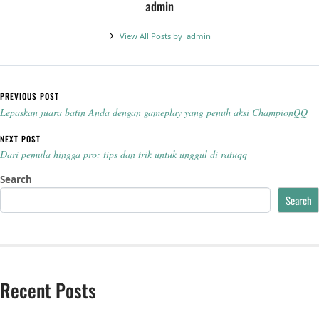
admin
View All Posts by
admin
Post navigation
PREVIOUS POST
Lepaskan juara batin Anda dengan gameplay yang penuh aksi ChampionQQ
NEXT POST
Dari pemula hingga pro: tips dan trik untuk unggul di ratuqq
Search
Search
Recent Posts