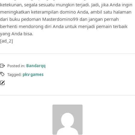
ketekunan, segala sesuatu mungkin terjadi. Jadi, jika Anda ingin
meningkatkan keterampilan domino Anda, ambil satu halaman
dari buku pedoman Masterdomino99 dan jangan pernah
berhenti mendorong diri Anda untuk menjadi pemain terbaik
yang Anda bisa.
[ad_2]
Posted in:
Bandarqq
Tagged:
pkv games