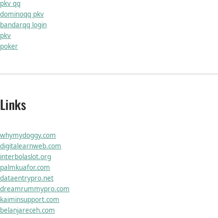
pkv qq
dominoqq pkv
bandarqq login
pkv
poker
Links
whymydoggy.com
digitalearnweb.com
interbolaslot.org
palmkuafor.com
dataentrypro.net
dreamrummypro.com
kaiminsupport.com
belanjareceh.com