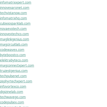
infomatrixxpert.com
innovexaronet.com
techvistanow.com
infomatrixhq.com
cubixiosparklab.com
novaevotech.com
innovextechco.com
maglinkgenius.com
magcircuitlab.com
codewavex.com
byteboostco.com
elektrabyteco.com
magconnectxpert.com
truzestgenius.com
techpulsenet.com
zephyrtechxpert.com
infovortexco.com
digizinelab.com
techwavego.com
codepulsex.com