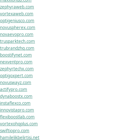
zephyraweb.com
vortexaweb.com
optigeniusco.com
novuspherex.com
novaevopro.com
trusparktech.com
trubrandzhq.com
boostifynet.com
nexventpro.com
zephyrtechx.com
optigoxpert.com
novuswayz.com
actifypro.com
dynaboostx.com
instaflexco.com
innovistapro.com
flexiboostlab.com
vortexohqplus.com
swiftiopro.com
hamilelikbelirtisi.net