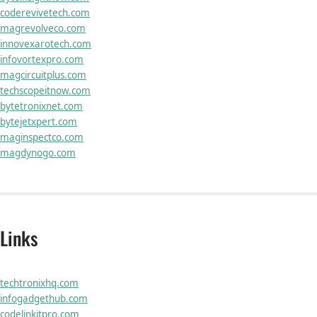
coderevivetech.com
magrevolveco.com
innovexarotech.com
infovortexpro.com
magcircuitplus.com
techscopeitnow.com
bytetronixnet.com
bytejetxpert.com
maginspectco.com
magdynogo.com
Links
techtronixhq.com
infogadgethub.com
codelinkitpro.com