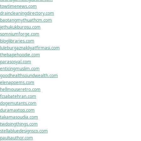
towtimenews.com
draincleaningdirectory.com
baotangmythuathcm.com
jethukukburosu.com
somniumforge.com
bloglibraries.com
luleburgaznakliyatfirmasi.com
thebapehoodie.com
parasosyal.com
enticingmuslim.com
goodhealthsoundwealth.com
elenapoems.com
hellmouseretro.com
fcsabatehran.com
dogemutants.com
duramaxtop.com
takamasoudia.com
twdoingthings.com
stellabluedesignsco.com
paulsauthor.com