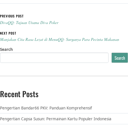
Post navigation
PREVIOUS POST
DivaQQ: Tujuan Utama Diva Poker
NEXT POST
Manjakan Cita Rasa Lezat di MenuQQ: Surganya Para Pecinta Makanan
Search
Search
Recent Posts
Pengertian Bandar66 PKV: Panduan Komprehensif
Pengertian Capsa Susun: Permainan Kartu Populer Indonesia