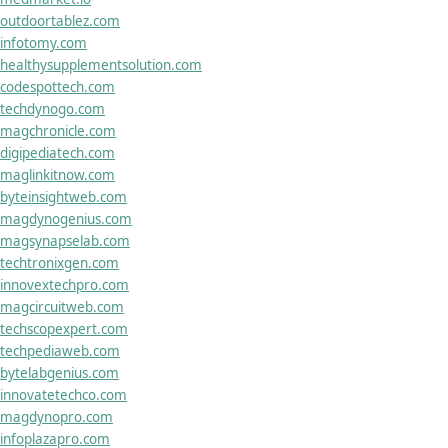
outdoortablez.com
infotomy.com
healthysupplementsolution.com
codespottech.com
techdynogo.com
magchronicle.com
digipediatech.com
maglinkitnow.com
byteinsightweb.com
magdynogenius.com
magsynapselab.com
techtronixgen.com
innovextechpro.com
magcircuitweb.com
techscopexpert.com
techpediaweb.com
bytelabgenius.com
innovatetechco.com
magdynopro.com
infoplazapro.com