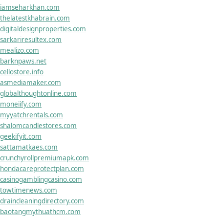
iamseharkhan.com
thelatestkhabrain.com
digitaldesignproperties.com
sarkariresultex.com
mealizo.com
barknpaws.net
cellostore.info
asmediamaker.com
globalthoughtonline.com
moneiify.com
myyatchrentals.com
shalomcandlestores.com
geekifyit.com
sattamatkaes.com
crunchyrollpremiumapk.com
hondacareprotectplan.com
casinogamblingcasino.com
towtimenews.com
draincleaningdirectory.com
baotangmythuathcm.com