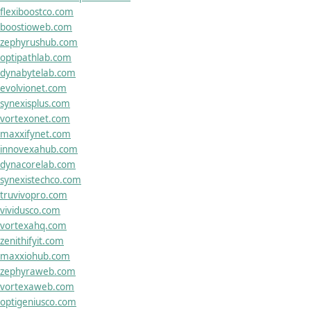
flexiboostco.com
boostioweb.com
zephyrushub.com
optipathlab.com
dynabytelab.com
evolvionet.com
synexisplus.com
vortexonet.com
maxxifynet.com
innovexahub.com
dynacorelab.com
synexistechco.com
truvivopro.com
vividusco.com
vortexahq.com
zenithifyit.com
maxxiohub.com
zephyraweb.com
vortexaweb.com
optigeniusco.com