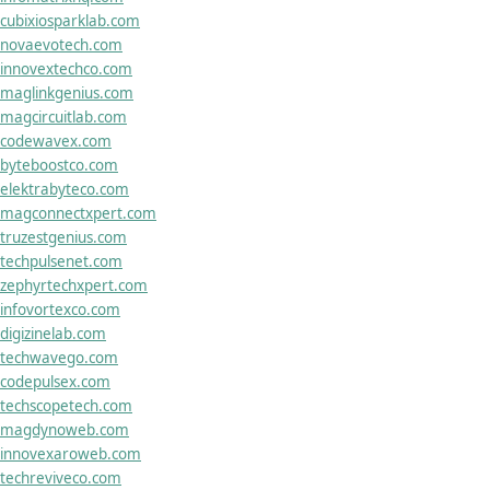
cubixiosparklab.com
novaevotech.com
innovextechco.com
maglinkgenius.com
magcircuitlab.com
codewavex.com
byteboostco.com
elektrabyteco.com
magconnectxpert.com
truzestgenius.com
techpulsenet.com
zephyrtechxpert.com
infovortexco.com
digizinelab.com
techwavego.com
codepulsex.com
techscopetech.com
magdynoweb.com
innovexaroweb.com
techreviveco.com