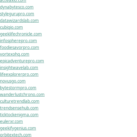
activaxio.com
dynabytesco.com
stylegurupro.com
datawizardslab.com
cubiqio.com
geeklifechronicle.com
infospherepro.com
foodiesavorpro.com
vortexohq.com
epicadventurepro.com
insightwavelab.com
lifeexplorerpro.com
novusgo.com
bytestormpro.com
wanderlustchrono.com
culturetrendlab.com
trendsensehub.com
ticktockenigma.com
eulerxr.com
geekifygenius.com
orbitextech.com