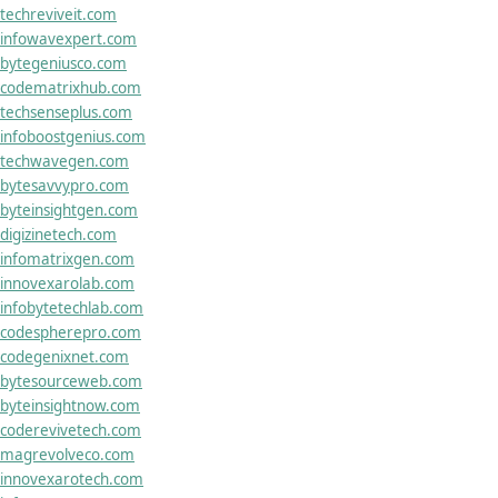
techreviveit.com
infowavexpert.com
bytegeniusco.com
codematrixhub.com
techsenseplus.com
infoboostgenius.com
techwavegen.com
bytesavvypro.com
byteinsightgen.com
digizinetech.com
infomatrixgen.com
innovexarolab.com
infobytetechlab.com
codespherepro.com
codegenixnet.com
bytesourceweb.com
byteinsightnow.com
coderevivetech.com
magrevolveco.com
innovexarotech.com