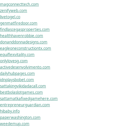
magconnecttech.com
zenifyweb.com
livetogel.co
genmatfiredoor.com
findlascegasproperties.com
healthhavenrobbie.com
donanddonnadesigns.com
eagleoneconstructiontx.com
equiflexvitality.com
onlylovesg.com
activedesenvolvimento.com
dailyhubpages.com
idnplaysbobet.com
sattakingvikidadacall.com
bestbolaslotgames.com
sattamatkafixedgamehere.com
entrepreneurguardian.com
hibaby.info
paperwashington.com
weedemup.com