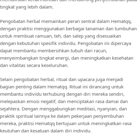
tingkat yang lebih dalam.
Pengobatan herbal memainkan peran sentral dalam Hematqq,
dengan praktisi menggunakan berbagai tanaman dan tumbuhan
untuk membuat ramuan, teh, dan salep yang disesuaikan
dengan kebutuhan spesifik individu. Pengobatan ini dipercaya
dapat membantu membersihkan tubuh dari racun,
menyeimbangkan tingkat energi, dan meningkatkan kesehatan
dan vitalitas secara keseluruhan.
Selain pengobatan herbal, ritual dan upacara juga menjadi
bagian penting dalam Hematqq. Ritual ini dirancang untuk
membantu individu terhubung dengan diri mereka sendiri,
melepaskan emosi negatif, dan menciptakan rasa damai dan
sejahtera. Dengan menggabungkan meditasi, nyanyian, dan
praktik spiritual lainnya ke dalam pekerjaan penyembuhan
mereka, praktisi Hematqq bertujuan untuk meningkatkan rasa
keutuhan dan kesatuan dalam diri individu.