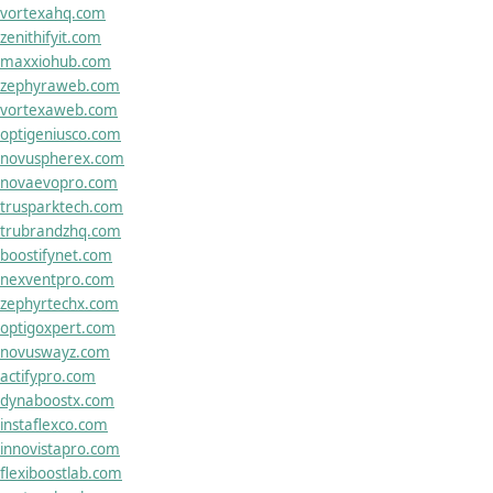
vortexahq.com
zenithifyit.com
maxxiohub.com
zephyraweb.com
vortexaweb.com
optigeniusco.com
novuspherex.com
novaevopro.com
trusparktech.com
trubrandzhq.com
boostifynet.com
nexventpro.com
zephyrtechx.com
optigoxpert.com
novuswayz.com
actifypro.com
dynaboostx.com
instaflexco.com
innovistapro.com
flexiboostlab.com