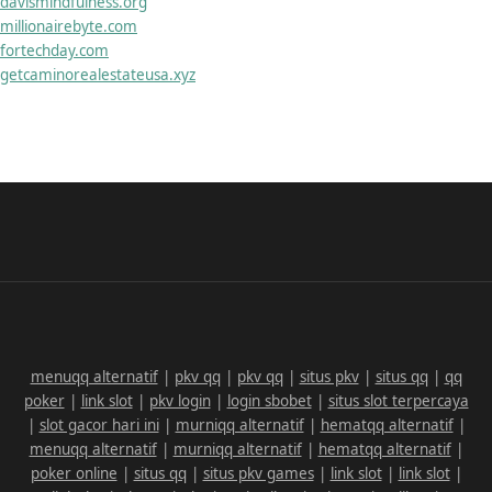
davismindfulness.org
millionairebyte.com
fortechday.com
getcaminorealestateusa.xyz
menuqq alternatif
|
pkv qq
|
pkv qq
|
situs pkv
|
situs qq
|
qq
poker
|
link slot
|
pkv login
|
login sbobet
|
situs slot terpercaya
|
slot gacor hari ini
|
murniqq alternatif
|
hematqq alternatif
|
menuqq alternatif
|
murniqq alternatif
|
hematqq alternatif
|
poker online
|
situs qq
|
situs pkv games
|
link slot
|
link slot
|