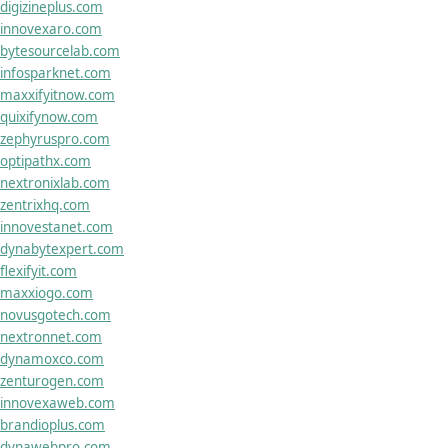
digizineplus.com
innovexaro.com
bytesourcelab.com
infosparknet.com
maxxifyitnow.com
quixifynow.com
zephyruspro.com
optipathx.com
nextronixlab.com
zentrixhq.com
innovestanet.com
dynabytexpert.com
flexifyit.com
maxxiogo.com
novusgotech.com
nextronnet.com
dynamoxco.com
zenturogen.com
innovexaweb.com
brandioplus.com
dynawebpro.com