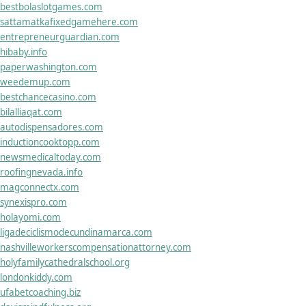
bestbolaslotgames.com
sattamatkafixedgamehere.com
entrepreneurguardian.com
hibaby.info
paperwashington.com
weedemup.com
bestchancecasino.com
bilalliaqat.com
autodispensadores.com
inductioncooktopp.com
newsmedicaltoday.com
roofingnevada.info
magconnectx.com
synexispro.com
holayomi.com
ligadeciclismodecundinamarca.com
nashvilleworkerscompensationattorney.com
holyfamilycathedralschool.org
londonkiddy.com
ufabetcoaching.biz