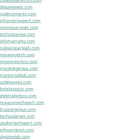
codepulsetechco.com
digizineweb.com
codeconnectx.com
infomatrixxpert.com
innovexaronet.com
techvistanow.com
infomatrixhq.com
cubixiosparklab.com
novaevotech.com
innovextechco.com
maglinkgenius.com
magcircuitlab.com
codewavex.com
byteboostco.com
elektrabyteco.com
magconnectxpert.com
truzestgenius.com
techpulsenet.com
zephyrtechxpert.com
infovortexco.com
digizinelab.com