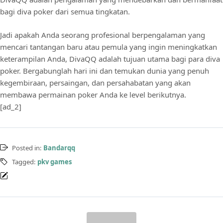
bagi diva poker dari semua tingkatan.
Jadi apakah Anda seorang profesional berpengalaman yang
mencari tantangan baru atau pemula yang ingin meningkatkan
keterampilan Anda, DivaQQ adalah tujuan utama bagi para diva
poker. Bergabunglah hari ini dan temukan dunia yang penuh
kegembiraan, persaingan, dan persahabatan yang akan
membawa permainan poker Anda ke level berikutnya.
[ad_2]
Posted in:
Bandarqq
Tagged:
pkv games