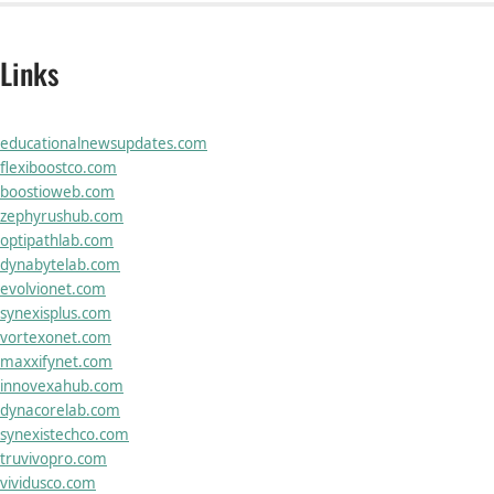
Links
educationalnewsupdates.com
flexiboostco.com
boostioweb.com
zephyrushub.com
optipathlab.com
dynabytelab.com
evolvionet.com
synexisplus.com
vortexonet.com
maxxifynet.com
innovexahub.com
dynacorelab.com
synexistechco.com
truvivopro.com
vividusco.com