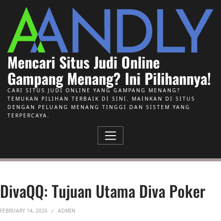
Skip to Content
Mencari Situs Judi Online
Gampang Menang? Ini Pilihannya!
CARI SITUS JUDI ONLINE YANG GAMPANG MENANG?
TEMUKAN PILIHAN TERBAIK DI SINI. MAINKAN DI SITUS
DENGAN PELUANG MENANG TINGGI DAN SISTEM YANG
TERPERCAYA.
DivaQQ: Tujuan Utama Diva Poker
FEBRUARY 14, 2026
ADMIN