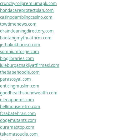
crunchyrollpremiumapk.com
hondacareprotectplan.com
casinogamblingcasino.com
towtimenews.com
draincleaningdirectory.com
baotangmythuathcm.com
jethukukburosu.com
somniumforge.com
bloglibraries.com
luleburgaznakliyatfirmasi.com
thebapehoodie.com
parasosyal.com
enticingmuslim.com
goodhealthsoundwealth.com
elenapoems.com
hellmouseretro.com
fcsabatehran.com
dogemutants.com
duramaxtop.com
takamasoudia.com