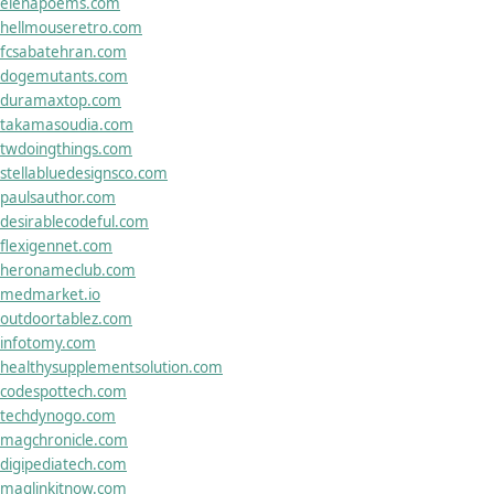
elenapoems.com
hellmouseretro.com
fcsabatehran.com
dogemutants.com
duramaxtop.com
takamasoudia.com
twdoingthings.com
stellabluedesignsco.com
paulsauthor.com
desirablecodeful.com
flexigennet.com
heronameclub.com
medmarket.io
outdoortablez.com
infotomy.com
healthysupplementsolution.com
codespottech.com
techdynogo.com
magchronicle.com
digipediatech.com
maglinkitnow.com