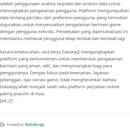
adalah penggunaan analisis lanjutan dan analisis data untuk
meningkatkan pengalaman pengguna. Platform mengumpulkan
data tentang perilaku dan preferensi pengguna, yang kemudian
digunakan untuk menyesuaikan pengalaman bermain game
dengan pengguna individu. Pendekatan yang dipersonalisasi ini
membantu membuat pengguna tetap terlibat dan kembali lagi.
Secara keseluruhan, cara kerja DatukqQ mengungkapkan
platform yang berkomitmen untuk memberikan pengalaman
bermain yang aman, adil, dan menyenangkan bagi para
penggunanya. Dengan fokus pada keamanan, layanan
pelanggan, dan variasi game, tidak mengherankan bahwa
Datukqq telah menjadi salah satu platform perjudian online
paling populer di Asia.
[ad_2]
Posted in:
Bandarqq