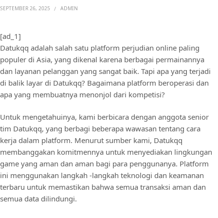
SEPTEMBER 26, 2025
ADMIN
[ad_1]
Datukqq adalah salah satu platform perjudian online paling
populer di Asia, yang dikenal karena berbagai permainannya
dan layanan pelanggan yang sangat baik. Tapi apa yang terjadi
di balik layar di Datukqq? Bagaimana platform beroperasi dan
apa yang membuatnya menonjol dari kompetisi?
Untuk mengetahuinya, kami berbicara dengan anggota senior
tim Datukqq, yang berbagi beberapa wawasan tentang cara
kerja dalam platform. Menurut sumber kami, Datukqq
membanggakan komitmennya untuk menyediakan lingkungan
game yang aman dan aman bagi para penggunanya. Platform
ini menggunakan langkah -langkah teknologi dan keamanan
terbaru untuk memastikan bahwa semua transaksi aman dan
semua data dilindungi.