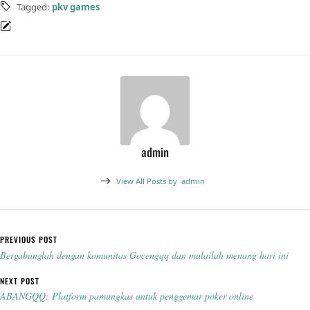
Tagged:
pkv games
admin
View All Posts by
admin
Post navigation
PREVIOUS POST
Bergabunglah dengan komunitas Gocengqq dan mulailah menang hari ini
NEXT POST
ABANGQQ: Platform pamungkas untuk penggemar poker online