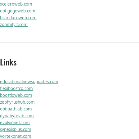
xceleroweb.com
optigogoweb.com
brandaroweb.com
zoomifyit.com
Links
educationalnewsupdates.com
flexiboostco.com
boostioweb.com
zephyrushub.com
optipathlab.com
dynabytelab.com
evolvionet.com
synexisplus.com
vortexonet.com