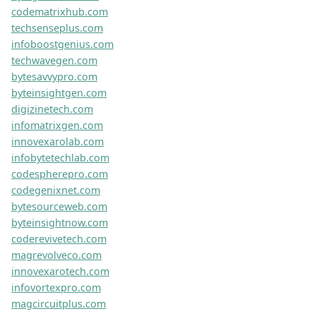
codematrixhub.com
techsenseplus.com
infoboostgenius.com
techwavegen.com
bytesavvypro.com
byteinsightgen.com
digizinetech.com
infomatrixgen.com
innovexarolab.com
infobytetechlab.com
codespherepro.com
codegenixnet.com
bytesourceweb.com
byteinsightnow.com
coderevivetech.com
magrevolveco.com
innovexarotech.com
infovortexpro.com
magcircuitplus.com