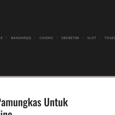
ME
BANDARQQ
CASINO
SBOBET88
SLOT
TOGE
Pamungkas Untuk
ine