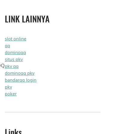
LINK LAINNYA
slot online
qq
dominoqq
situs pkv
QQ
pkv qq
dominoqq pkv
bandarqq login
pkv
poker
Links