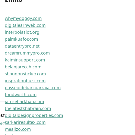
whymydoggy.com
digitalearnweb.com
interbolaslot.org
palmkuafor.com
dataentrypro.net
dreamrummypro.com
kaiminsupport.com
belanjareceh.com
shannonsticker.com
insprationbuzz.com
passeiodebarcoarraial.com
fondworth.com
iamseharkhan.com
thelatestkhabrain.com
digitaldesignproperties.com
OST
sarkariresultex.com
aqq
mealizo.com