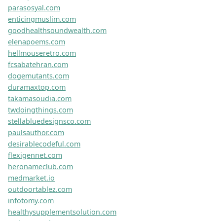
parasosyal.com
enticingmuslim.com
goodhealthsoundwealth.com
elenapoems.com
hellmouseretro.com
fcsabatehran.com
dogemutants.com
duramaxtop.com
takamasoudia.com
twdoingthings.com
stellabluedesignsco.com
paulsauthor.com
desirablecodeful.com
flexigennet.com
heronameclub.com
medmarket.io
outdoortablez.com
infotomy.com
healthysupplementsolution.com