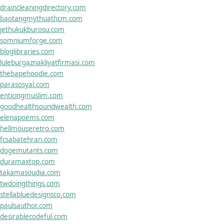
draincleaningdirectory.com
baotangmythuathcm.com
jethukukburosu.com
somniumforge.com
bloglibraries.com
luleburgaznakliyatfirmasi.com
thebapehoodie.com
parasosyal.com
enticingmuslim.com
goodhealthsoundwealth.com
elenapoems.com
hellmouseretro.com
fcsabatehran.com
dogemutants.com
duramaxtop.com
takamasoudia.com
twdoingthings.com
stellabluedesignsco.com
paulsauthor.com
desirablecodeful.com