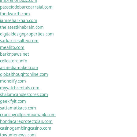
insprationbuzz.com
passeiodebarcoarraial.com
fondworth.com
iamseharkhan.com
thelatestkhabrain.com
digitaldesignproperties.com
sarkariresultex.com
mealizo.com
barknpaws.net
cellostore.info
asmediamaker.com
globalthoughtonline.com
moneiify.com
myyatchrentals.com
shalomcandlestores.com
geekifyit.com
sattamatkaes.com
crunchyrollpremiumapk.com
hondacareprotectplan.com
casinogamblingcasino.com
towtimenews.com