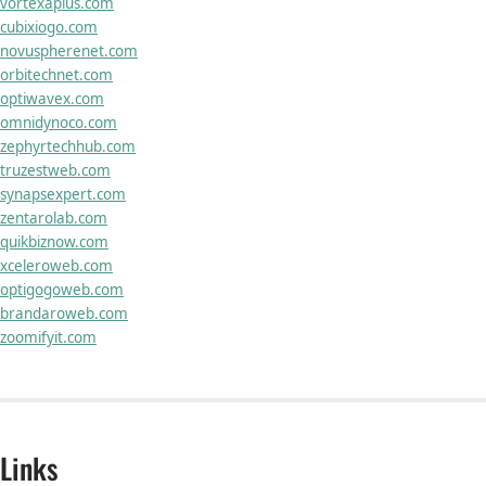
vortexaplus.com
cubixiogo.com
novuspherenet.com
orbitechnet.com
optiwavex.com
omnidynoco.com
zephyrtechhub.com
truzestweb.com
synapsexpert.com
zentarolab.com
quikbiznow.com
xceleroweb.com
optigogoweb.com
brandaroweb.com
zoomifyit.com
Links