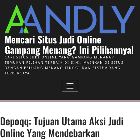
Skip to Content
Mencari Situs Judi Online
Gampang Menang? Ini Pilihannya!
CARI SITUS JUDI ONLINE YANG GAMPANG MENANG?
TEMUKAN PILIHAN TERBAIK DI SINI. MAINKAN DI SITUS
DENGAN PELUANG MENANG TINGGI DAN SISTEM YANG
TERPERCAYA.
Depoqq: Tujuan Utama Aksi Judi
Online Yang Mendebarkan