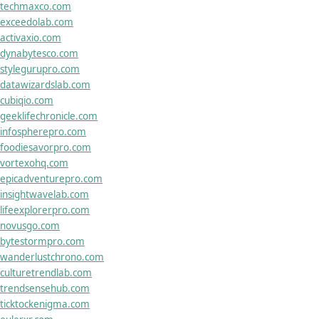
techmaxco.com
exceedolab.com
activaxio.com
dynabytesco.com
stylegurupro.com
datawizardslab.com
cubiqio.com
geeklifechronicle.com
infospherepro.com
foodiesavorpro.com
vortexohq.com
epicadventurepro.com
insightwavelab.com
lifeexplorerpro.com
novusgo.com
bytestormpro.com
wanderlustchrono.com
culturetrendlab.com
trendsensehub.com
ticktockenigma.com