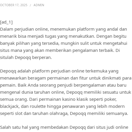
OCTOBER 17, 2025
ADMIN
[ad_1]
Dalam perjudian online, menemukan platform yang andal dan
menarik bisa menjadi tugas yang menakutkan. Dengan begitu
banyak pilihan yang tersedia, mungkin sulit untuk mengetahui
situs mana yang akan memberikan pengalaman terbaik. Di
situlah Depoqq berperan.
Depoqq adalah platform perjudian online terkemuka yang
menawarkan beragam permainan dan fitur untuk dinikmati para
pemain. Baik Anda seorang penjudi berpengalaman atau baru
mengenal dunia taruhan online, Depoqq memiliki sesuatu untuk
semua orang. Dari permainan kasino klasik seperti poker,
blackjack, dan roulette hingga penawaran yang lebih modern
seperti slot dan taruhan olahraga, Depoqq memiliki semuanya.
Salah satu hal yang membedakan Depoqq dari situs judi online