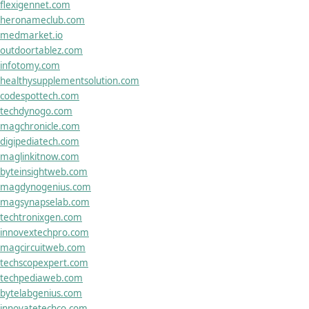
flexigennet.com
heronameclub.com
medmarket.io
outdoortablez.com
infotomy.com
healthysupplementsolution.com
codespottech.com
techdynogo.com
magchronicle.com
digipediatech.com
maglinkitnow.com
byteinsightweb.com
magdynogenius.com
magsynapselab.com
techtronixgen.com
innovextechpro.com
magcircuitweb.com
techscopexpert.com
techpediaweb.com
bytelabgenius.com
innovatetechco.com