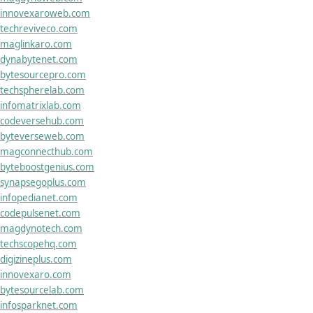
innovexaroweb.com
techreviveco.com
maglinkaro.com
dynabytenet.com
bytesourcepro.com
techspherelab.com
infomatrixlab.com
codeversehub.com
byteverseweb.com
magconnecthub.com
byteboostgenius.com
synapsegoplus.com
infopedianet.com
codepulsenet.com
magdynotech.com
techscopehq.com
digizineplus.com
innovexaro.com
bytesourcelab.com
infosparknet.com