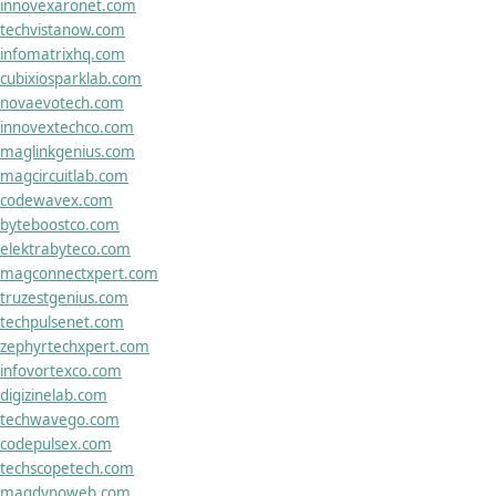
innovexaronet.com
techvistanow.com
infomatrixhq.com
cubixiosparklab.com
novaevotech.com
innovextechco.com
maglinkgenius.com
magcircuitlab.com
codewavex.com
byteboostco.com
elektrabyteco.com
magconnectxpert.com
truzestgenius.com
techpulsenet.com
zephyrtechxpert.com
infovortexco.com
digizinelab.com
techwavego.com
codepulsex.com
techscopetech.com
magdynoweb.com