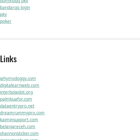
dominoqq pkv
bandarqq login
pkv
poker
Links
whymydoggy.com
digitalearnweb.com
interbolaslot.org
palmkuafor.com
dataentrypro.net
dreamrummypro.com
kaiminsupport.com
belanjareceh.com
shannonsticker.com