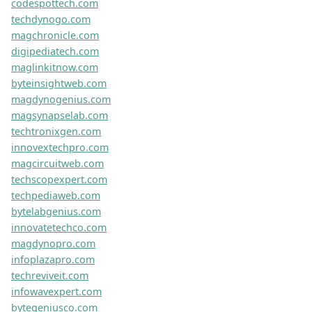
codespottech.com
techdynogo.com
magchronicle.com
digipediatech.com
maglinkitnow.com
byteinsightweb.com
magdynogenius.com
magsynapselab.com
techtronixgen.com
innovextechpro.com
magcircuitweb.com
techscopexpert.com
techpediaweb.com
bytelabgenius.com
innovatetechco.com
magdynopro.com
infoplazapro.com
techreviveit.com
infowavexpert.com
bytegeniusco.com