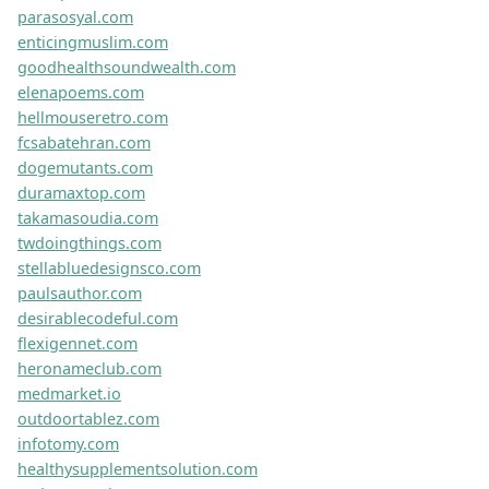
parasosyal.com
enticingmuslim.com
goodhealthsoundwealth.com
elenapoems.com
hellmouseretro.com
fcsabatehran.com
dogemutants.com
duramaxtop.com
takamasoudia.com
twdoingthings.com
stellabluedesignsco.com
paulsauthor.com
desirablecodeful.com
flexigennet.com
heronameclub.com
medmarket.io
outdoortablez.com
infotomy.com
healthysupplementsolution.com