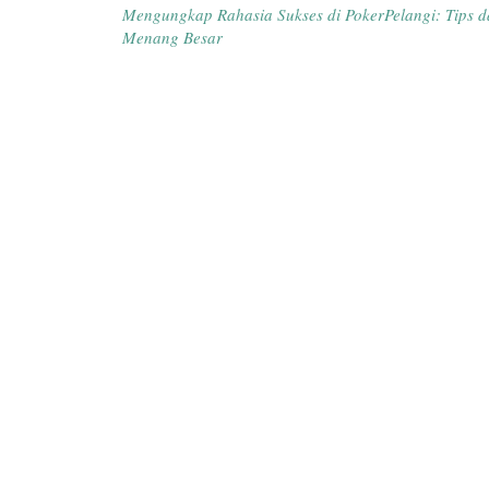
Mengungkap Rahasia Sukses di PokerPelangi: Tips d
Menang Besar