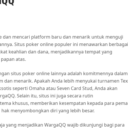
e dan mencari platform baru dan menarik untuk menguji
nya. Situs poker online populer ini menawarkan berbaga
at keahlian dan dana, menjadikannya tempat yang
papan atas.
an situs poker online lainnya adalah komitmennya dalam
 dan menarik. Apakah Anda lebih menyukai turnamen Tex
eksotis seperti Omaha atau Seven Card Stud, Anda akan
QQ. Selain itu, situs ini juga secara rutin
rtema khusus, memberikan kesempatan kepada para pema
hak menyombongkan diri yang lebih besar.
a yang menjadikan WargaQQ wajib dikunjungi bagi para