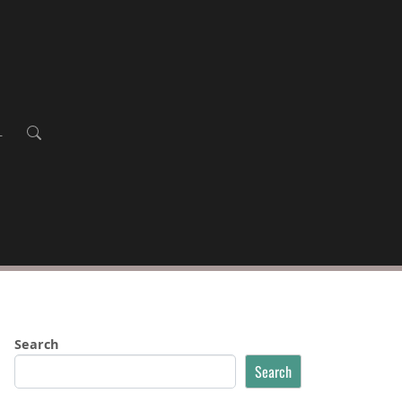
Search
L
Search
Search