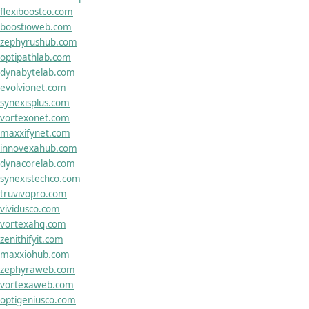
flexiboostco.com
boostioweb.com
zephyrushub.com
optipathlab.com
dynabytelab.com
evolvionet.com
synexisplus.com
vortexonet.com
maxxifynet.com
innovexahub.com
dynacorelab.com
synexistechco.com
truvivopro.com
vividusco.com
vortexahq.com
zenithifyit.com
maxxiohub.com
zephyraweb.com
vortexaweb.com
optigeniusco.com