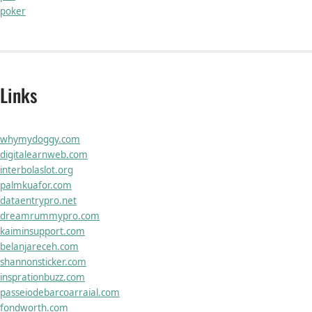
poker
Links
whymydoggy.com
digitalearnweb.com
interbolaslot.org
palmkuafor.com
dataentrypro.net
dreamrummypro.com
kaiminsupport.com
belanjareceh.com
shannonsticker.com
insprationbuzz.com
passeiodebarcoarraial.com
fondworth.com