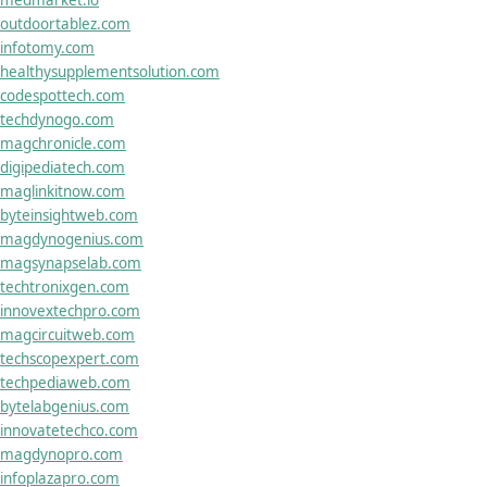
outdoortablez.com
infotomy.com
healthysupplementsolution.com
codespottech.com
techdynogo.com
magchronicle.com
digipediatech.com
maglinkitnow.com
byteinsightweb.com
magdynogenius.com
magsynapselab.com
techtronixgen.com
innovextechpro.com
magcircuitweb.com
techscopexpert.com
techpediaweb.com
bytelabgenius.com
innovatetechco.com
magdynopro.com
infoplazapro.com