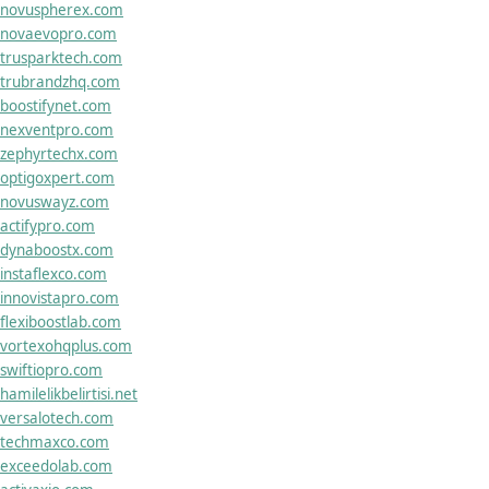
novuspherex.com
novaevopro.com
trusparktech.com
trubrandzhq.com
boostifynet.com
nexventpro.com
zephyrtechx.com
optigoxpert.com
novuswayz.com
actifypro.com
dynaboostx.com
instaflexco.com
innovistapro.com
flexiboostlab.com
vortexohqplus.com
swiftiopro.com
hamilelikbelirtisi.net
versalotech.com
techmaxco.com
exceedolab.com