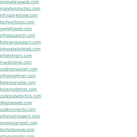
innovatexaweb.com
magdynotechco.com
infosparkitnow.com
techvortexco.com
geekifyweb.com
infoplazatech.com
bytegeniusxpert.com
innovatebytelab.com
infobytepro.com
magbytego.com
codegeniusnet.com
infoinsightnet.com
bytesourcehq.com
byteinsightnet.com
codepulsetechco.com
digizineweb.com
codeconnectx.com
infomatrixxpert.com
innovexaronet.com
techvistanow.com
infomatrixhq.com