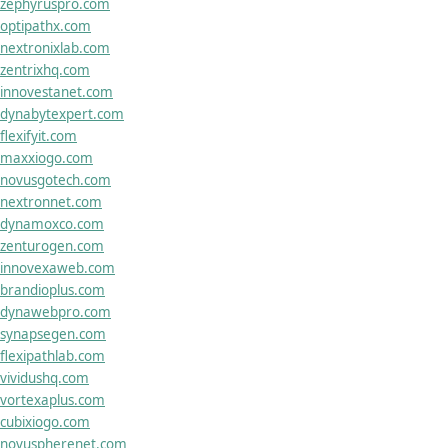
zephyruspro.com
optipathx.com
nextronixlab.com
zentrixhq.com
innovestanet.com
dynabytexpert.com
flexifyit.com
maxxiogo.com
novusgotech.com
nextronnet.com
dynamoxco.com
zenturogen.com
innovexaweb.com
brandioplus.com
dynawebpro.com
synapsegen.com
flexipathlab.com
vividushq.com
vortexaplus.com
cubixiogo.com
novuspherenet.com