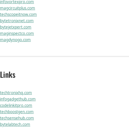
infovortexpro.com
magcircuitplus.com
techscopeitnow.com
bytetronixnet.com
bytejetxpert.com
maginspectco.com
magdynogo.com
Links
techtronixhq.com
infogadgethub.com
codelinkitpro.com
techboostgen.com
techsensehub.com
bytelabtech.com