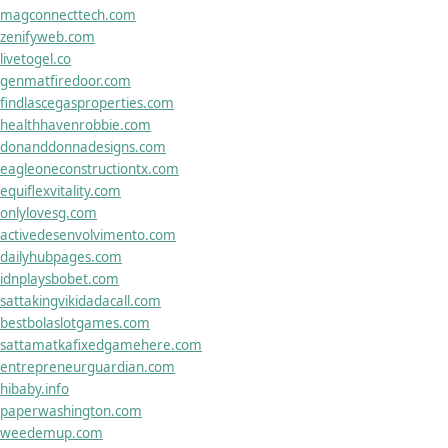
magconnecttech.com
zenifyweb.com
livetogel.co
genmatfiredoor.com
findlascegasproperties.com
healthhavenrobbie.com
donanddonnadesigns.com
eagleoneconstructiontx.com
equiflexvitality.com
onlylovesg.com
activedesenvolvimento.com
dailyhubpages.com
idnplaysbobet.com
sattakingvikidadacall.com
bestbolaslotgames.com
sattamatkafixedgamehere.com
entrepreneurguardian.com
hibaby.info
paperwashington.com
weedemup.com