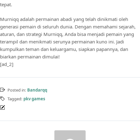
tepat.
Murniqq adalah permainan abadi yang telah dinikmati oleh
generasi pemain di seluruh dunia. Dengan memahami sejarah,
aturan, dan strategi Murniqq, Anda bisa menjadi pemain yang
terampil dan menikmati serunya permainan kuno ini. Jadi
kumpulkan teman dan keluargamu, siapkan papannya, dan
biarkan permainan dimulai!
[ad_2]
Posted in:
Bandarqq
Tagged:
pkv games