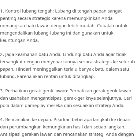
1. Kontrol lubang tengah: Lubang di tengah papan sangat
penting secara strategis karena memungkinkan Anda
menangkap batu lawan dengan lebih mudah. Cobalah untuk
mengendalikan lubang-lubang ini dan gunakan untuk
keuntungan Anda.
2. Jaga keamanan batu Anda: Lindungi batu Anda agar tidak
tersangkut dengan menyebarkannya secara strategis ke seluruh
papan. Hindari meninggalkan terlalu banyak batu dalam satu
lubang, karena akan rentan untuk ditangkap.
3. Perhatikan gerak-gerik lawan: Perhatikan gerak-gerik lawan
dan usahakan mengantisipasi gerak-geriknya selanjutnya. Cari
pola dalam gameplay mereka dan sesuaikan strategi Anda.
4. Rencanakan ke depan: Pikirkan beberapa langkah ke depan
dan pertimbangkan kemungkinan hasil dari setiap langkah.
Antisipasi gerakan lawan dan rencanakan strategi Anda dengan