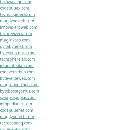
techwavego.com
codepulsex.com
techscopetech.com
magdynoweb.com
innovexaroweb.com
techreviveco.com
maglinkaro.com
dynabytenet.com
bytesourcepro.com
techspherelab.com
infomatrixlab.com
codeversehub.com
byteverseweb.com
magconnecthub.com
byteboostgenius.com
synapsegoplus.com
infopedianet.com
codepulsenet.com
magdynotech.com
techscopehq.com
digizineplus.com