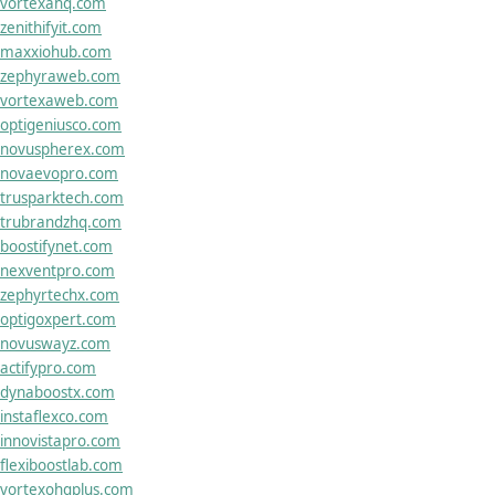
vortexahq.com
zenithifyit.com
maxxiohub.com
zephyraweb.com
vortexaweb.com
optigeniusco.com
novuspherex.com
novaevopro.com
trusparktech.com
trubrandzhq.com
boostifynet.com
nexventpro.com
zephyrtechx.com
optigoxpert.com
novuswayz.com
actifypro.com
dynaboostx.com
instaflexco.com
innovistapro.com
flexiboostlab.com
vortexohqplus.com