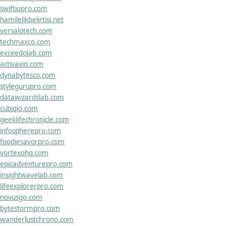
swiftiopro.com
hamilelikbelirtisi.net
versalotech.com
techmaxco.com
exceedolab.com
activaxio.com
dynabytesco.com
stylegurupro.com
datawizardslab.com
cubiqio.com
geeklifechronicle.com
infospherepro.com
foodiesavorpro.com
vortexohq.com
epicadventurepro.com
insightwavelab.com
lifeexplorerpro.com
novusgo.com
bytestormpro.com
wanderlustchrono.com