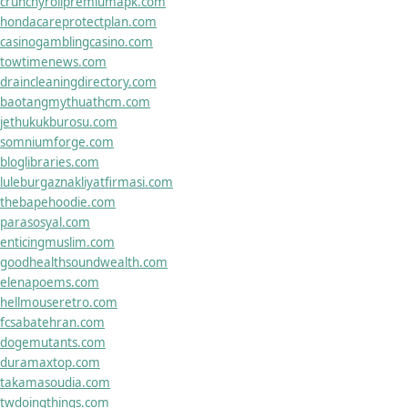
crunchyrollpremiumapk.com
hondacareprotectplan.com
casinogamblingcasino.com
towtimenews.com
draincleaningdirectory.com
baotangmythuathcm.com
jethukukburosu.com
somniumforge.com
bloglibraries.com
luleburgaznakliyatfirmasi.com
thebapehoodie.com
parasosyal.com
enticingmuslim.com
goodhealthsoundwealth.com
elenapoems.com
hellmouseretro.com
fcsabatehran.com
dogemutants.com
duramaxtop.com
takamasoudia.com
twdoingthings.com