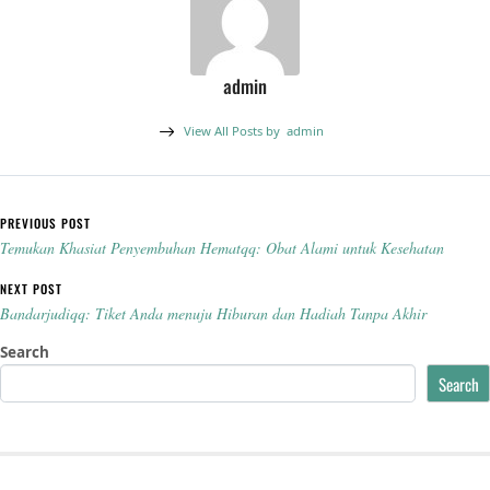
admin
View All Posts by
admin
Post navigation
PREVIOUS POST
Temukan Khasiat Penyembuhan Hematqq: Obat Alami untuk Kesehatan
NEXT POST
Bandarjudiqq: Tiket Anda menuju Hiburan dan Hadiah Tanpa Akhir
Search
Search