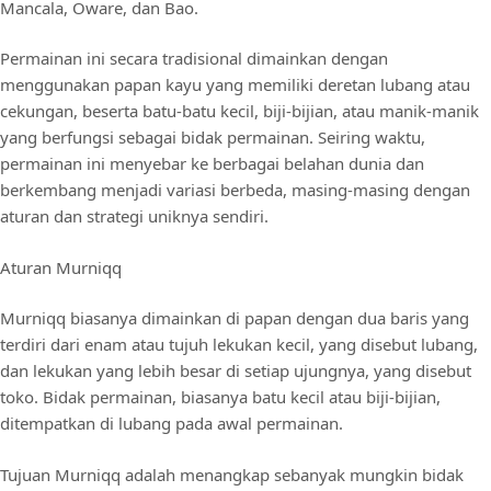
Mancala, Oware, dan Bao.
Permainan ini secara tradisional dimainkan dengan
menggunakan papan kayu yang memiliki deretan lubang atau
cekungan, beserta batu-batu kecil, biji-bijian, atau manik-manik
yang berfungsi sebagai bidak permainan. Seiring waktu,
permainan ini menyebar ke berbagai belahan dunia dan
berkembang menjadi variasi berbeda, masing-masing dengan
aturan dan strategi uniknya sendiri.
Aturan Murniqq
Murniqq biasanya dimainkan di papan dengan dua baris yang
terdiri dari enam atau tujuh lekukan kecil, yang disebut lubang,
dan lekukan yang lebih besar di setiap ujungnya, yang disebut
toko. Bidak permainan, biasanya batu kecil atau biji-bijian,
ditempatkan di lubang pada awal permainan.
Tujuan Murniqq adalah menangkap sebanyak mungkin bidak