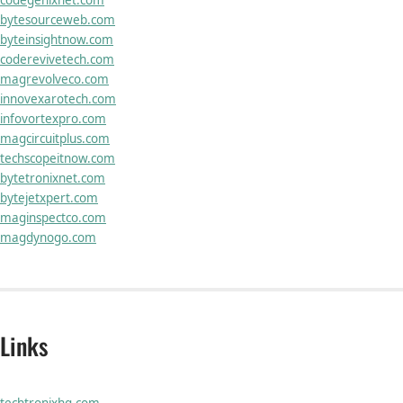
bytesourceweb.com
byteinsightnow.com
coderevivetech.com
magrevolveco.com
innovexarotech.com
infovortexpro.com
magcircuitplus.com
techscopeitnow.com
bytetronixnet.com
bytejetxpert.com
maginspectco.com
magdynogo.com
Links
techtronixhq.com