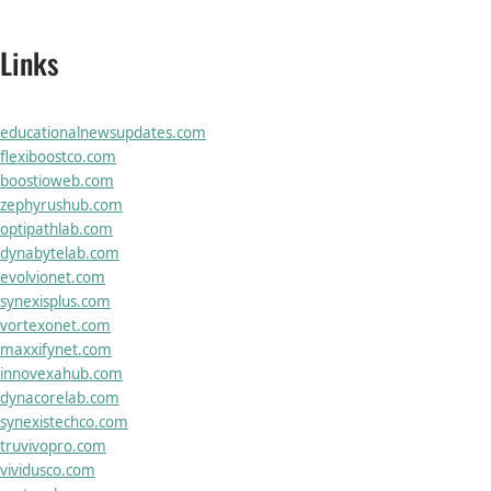
Links
educationalnewsupdates.com
flexiboostco.com
boostioweb.com
zephyrushub.com
optipathlab.com
dynabytelab.com
evolvionet.com
synexisplus.com
vortexonet.com
maxxifynet.com
innovexahub.com
dynacorelab.com
synexistechco.com
truvivopro.com
vividusco.com