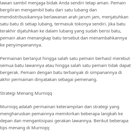
lawan sambil menjaga bidak Anda sendiri tetap aman. Pemain
bergiliran mengambil batu dari satu lubang dan
mendistribusikannya berlawanan arah jarum jam, menjatuhkan
satu batu di setiap lubang, termasuk tokonya sendiri. Jika batu
terakhir dijatuhkan ke dalam lubang yang sudah berisi batu,
pemain akan menangkap batu tersebut dan menambahkannya
ke penyimpanannya.
Permainan berlanjut hingga salah satu pemain berhasil merebut
semua batu lawannya atau hingga salah satu pemain tidak dapat
bergerak. Pemain dengan batu terbanyak di simpanannya di
akhir permainan dinyatakan sebagai pemenang.
Strategi Menang Murniqq
Murniqq adalah permainan keterampilan dan strategi yang
mengharuskan pemainnya memikirkan beberapa langkah ke
depan dan mengantisipasi gerakan lawannya. Berikut beberapa
tips menang di Murniqq: