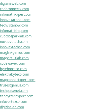
digizineweb.com
codeconnectx.com
infomatrixxpert.com
innovexaronet.com
techvistanow.com
infomatrixhq.com
cubixiosparklab.com
novaevotech.com
innovextechco.com
maglinkgenius.com
magcircuitlab.com
codewavex.com
byteboostco.com
elektrabyteco.com
magconnectxpert.com
truzestgenius.com
techpulsenet.com
zephyrtechxpert.com
infovortexco.com
digizinelab.com