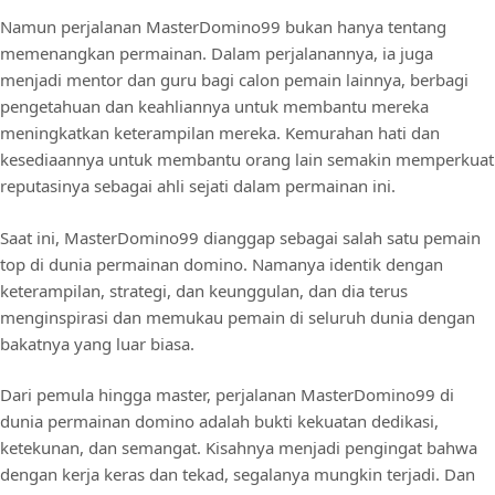
Namun perjalanan MasterDomino99 bukan hanya tentang
memenangkan permainan. Dalam perjalanannya, ia juga
menjadi mentor dan guru bagi calon pemain lainnya, berbagi
pengetahuan dan keahliannya untuk membantu mereka
meningkatkan keterampilan mereka. Kemurahan hati dan
kesediaannya untuk membantu orang lain semakin memperkuat
reputasinya sebagai ahli sejati dalam permainan ini.
Saat ini, MasterDomino99 dianggap sebagai salah satu pemain
top di dunia permainan domino. Namanya identik dengan
keterampilan, strategi, dan keunggulan, dan dia terus
menginspirasi dan memukau pemain di seluruh dunia dengan
bakatnya yang luar biasa.
Dari pemula hingga master, perjalanan MasterDomino99 di
dunia permainan domino adalah bukti kekuatan dedikasi,
ketekunan, dan semangat. Kisahnya menjadi pengingat bahwa
dengan kerja keras dan tekad, segalanya mungkin terjadi. Dan