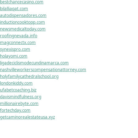
bestchancecasino.com
bilalliaqat.com
autodispensadores.com
inductioncooktopp.com
newsmedicaltoday.com
roofingnevada.info
magconnectx.com
synexispro.com
holayomi.com
ligadeciclismodecundinamarca.com
nashvilleworkerscompensationattorney.com
holyfamilycathedralschool.org
londonkiddy.com
ufabetcoaching.biz
davismindfulness.org
millionairebyte.com
fortechday.com
getcaminorealestateusa.xyz