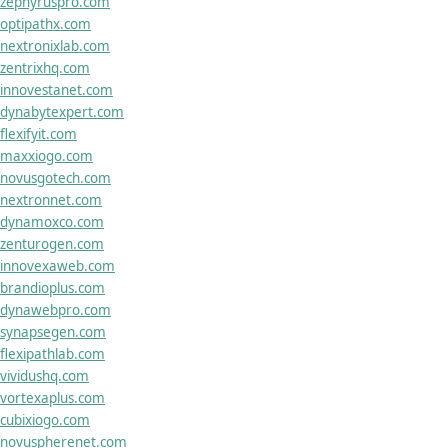
zephyruspro.com
optipathx.com
nextronixlab.com
zentrixhq.com
innovestanet.com
dynabytexpert.com
flexifyit.com
maxxiogo.com
novusgotech.com
nextronnet.com
dynamoxco.com
zenturogen.com
innovexaweb.com
brandioplus.com
dynawebpro.com
synapsegen.com
flexipathlab.com
vividushq.com
vortexaplus.com
cubixiogo.com
novuspherenet.com