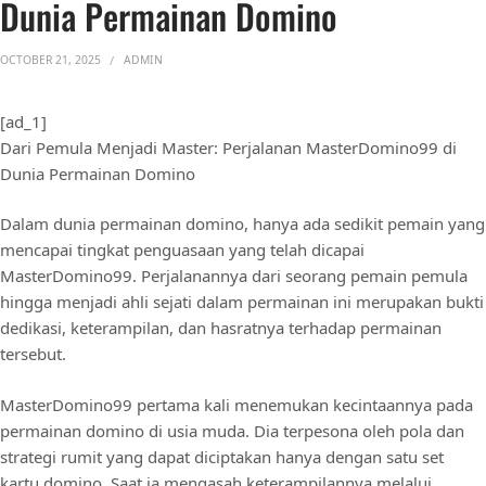
Dunia Permainan Domino
OCTOBER 21, 2025
ADMIN
[ad_1]
Dari Pemula Menjadi Master: Perjalanan MasterDomino99 di
Dunia Permainan Domino
Dalam dunia permainan domino, hanya ada sedikit pemain yang
mencapai tingkat penguasaan yang telah dicapai
MasterDomino99. Perjalanannya dari seorang pemain pemula
hingga menjadi ahli sejati dalam permainan ini merupakan bukti
dedikasi, keterampilan, dan hasratnya terhadap permainan
tersebut.
MasterDomino99 pertama kali menemukan kecintaannya pada
permainan domino di usia muda. Dia terpesona oleh pola dan
strategi rumit yang dapat diciptakan hanya dengan satu set
kartu domino. Saat ia mengasah keterampilannya melalui