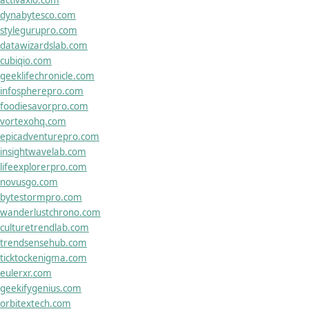
dynabytesco.com
stylegurupro.com
datawizardslab.com
cubiqio.com
geeklifechronicle.com
infospherepro.com
foodiesavorpro.com
vortexohq.com
epicadventurepro.com
insightwavelab.com
lifeexplorerpro.com
novusgo.com
bytestormpro.com
wanderlustchrono.com
culturetrendlab.com
trendsensehub.com
ticktockenigma.com
eulerxr.com
geekifygenius.com
orbitextech.com