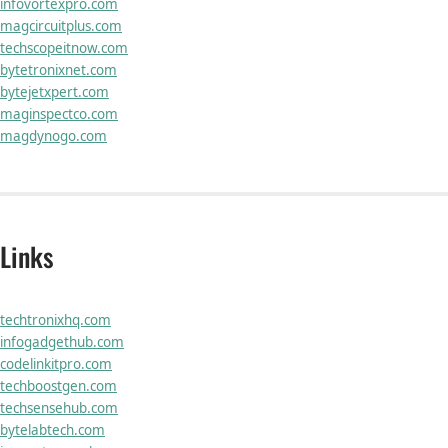
infovortexpro.com
magcircuitplus.com
techscopeitnow.com
bytetronixnet.com
bytejetxpert.com
maginspectco.com
magdynogo.com
Links
techtronixhq.com
infogadgethub.com
codelinkitpro.com
techboostgen.com
techsensehub.com
bytelabtech.com