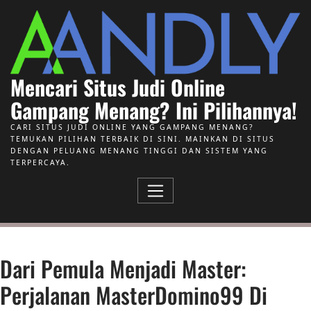
Skip to Content
Mencari Situs Judi Online
Gampang Menang? Ini Pilihannya!
CARI SITUS JUDI ONLINE YANG GAMPANG MENANG?
TEMUKAN PILIHAN TERBAIK DI SINI. MAINKAN DI SITUS
DENGAN PELUANG MENANG TINGGI DAN SISTEM YANG
TERPERCAYA.
Dari Pemula Menjadi Master:
Perjalanan MasterDomino99 Di