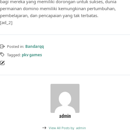
bagi mereka yang memiliki dorongan untuk sukses, dunia
permainan domino memiliki kemungkinan pertumbuhan,
pembelajaran, dan pencapaian yang tak terbatas.
[ad_2]
Posted in:
Bandarqq
Tagged:
pkv games
admin
View All Posts by
admin