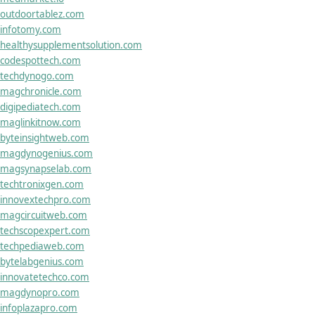
outdoortablez.com
infotomy.com
healthysupplementsolution.com
codespottech.com
techdynogo.com
magchronicle.com
digipediatech.com
maglinkitnow.com
byteinsightweb.com
magdynogenius.com
magsynapselab.com
techtronixgen.com
innovextechpro.com
magcircuitweb.com
techscopexpert.com
techpediaweb.com
bytelabgenius.com
innovatetechco.com
magdynopro.com
infoplazapro.com