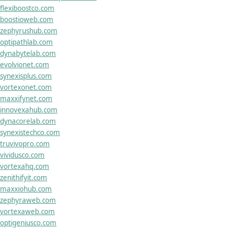
flexiboostco.com
boostioweb.com
zephyrushub.com
optipathlab.com
dynabytelab.com
evolvionet.com
synexisplus.com
vortexonet.com
maxxifynet.com
innovexahub.com
dynacorelab.com
synexistechco.com
truvivopro.com
vividusco.com
vortexahq.com
zenithifyit.com
maxxiohub.com
zephyraweb.com
vortexaweb.com
optigeniusco.com