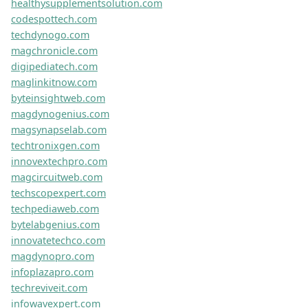
healthysupplementsolution.com
codespottech.com
techdynogo.com
magchronicle.com
digipediatech.com
maglinkitnow.com
byteinsightweb.com
magdynogenius.com
magsynapselab.com
techtronixgen.com
innovextechpro.com
magcircuitweb.com
techscopexpert.com
techpediaweb.com
bytelabgenius.com
innovatetechco.com
magdynopro.com
infoplazapro.com
techreviveit.com
infowavexpert.com