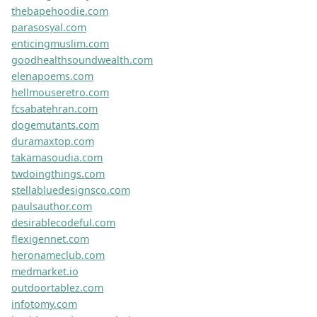
thebapehoodie.com
parasosyal.com
enticingmuslim.com
goodhealthsoundwealth.com
elenapoems.com
hellmouseretro.com
fcsabatehran.com
dogemutants.com
duramaxtop.com
takamasoudia.com
twdoingthings.com
stellabluedesignsco.com
paulsauthor.com
desirablecodeful.com
flexigennet.com
heronameclub.com
medmarket.io
outdoortablez.com
infotomy.com