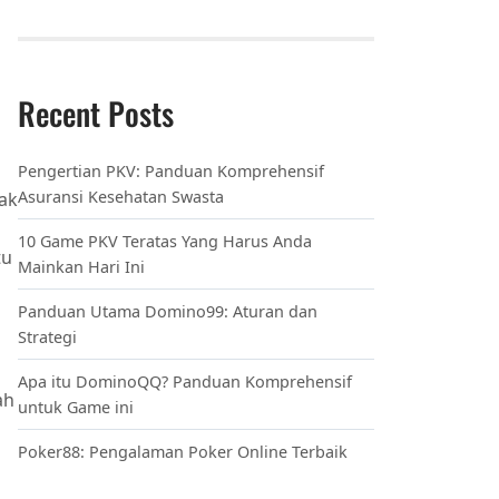
Recent Posts
Pengertian PKV: Panduan Komprehensif
Asuransi Kesehatan Swasta
ak
10 Game PKV Teratas Yang Harus Anda
tu
Mainkan Hari Ini
Panduan Utama Domino99: Aturan dan
Strategi
Apa itu DominoQQ? Panduan Komprehensif
ah
untuk Game ini
Poker88: Pengalaman Poker Online Terbaik