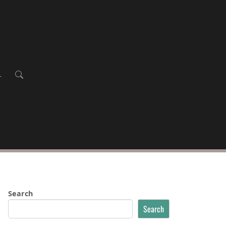
Search
L
Search
Search