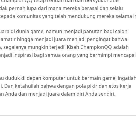
 ChampionQQ tetap rendah hati dan bersyukur atas
dak pernah lupa dari mana mereka berasal dan selalu
epada komunitas yang telah mendukung mereka selama in
juara di dunia game, namun menjadi panutan bagi calon
 amatir hingga menjadi juara menjadi pengingat bahwa
n, segalanya mungkin terjadi. Kisah ChampionQQ adalah
njadi inspirasi bagi semua orang yang bermimpi mencapai
atau duduk di depan komputer untuk bermain game, ingatla
 Dan ketahuilah bahwa dengan pola pikir dan etos kerja
n Anda dan menjadi juara dalam diri Anda sendiri.