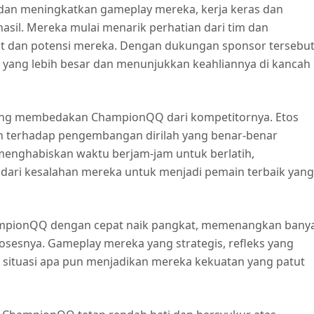
dan meningkatkan gameplay mereka, kerja keras dan
il. Mereka mulai menarik perhatian dari tim dan
at dan potensi mereka. Dengan dukungan sponsor tersebut
ang lebih besar dan menunjukkan keahliannya di kancah
ang membedakan ChampionQQ dari kompetitornya. Etos
en terhadap pengembangan dirilah yang benar-benar
nghabiskan waktu berjam-jam untuk berlatih,
 dari kesalahan mereka untuk menjadi pemain terbaik yang
mpionQQ dengan cepat naik pangkat, memenangkan bany
sesnya. Gameplay mereka yang strategis, refleks yang
situasi apa pun menjadikan mereka kekuatan yang patut