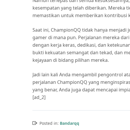
Namun terlepas dari semua kesuksesannya,
kesempatan yang telah diberikan. Mereka ti
memastikan untuk memberikan kontribusi k
Saat ini, ChampionQQ tidak hanya menjadi 
gamer di mana pun. Perjalanan mereka dari
dengan kerja keras, dedikasi, dan ketekuna
bukti kekuatan semangat dan tekad, dan me
kejayaan di bidang pilihan mereka.
Jadi lain kali Anda mengambil pengontrol 
perjalanan ChampionQQ yang menginspirasi.
yang benar, Anda juga dapat mencapai impia
[ad_2]
Posted in:
Bandarqq