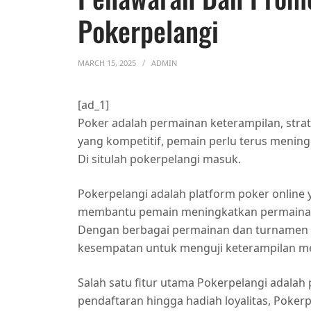
Pokerpelangi
MARCH 15, 2025
ADMIN
[ad_1]
Poker adalah permainan keterampilan, strate
yang kompetitif, pemain perlu terus mening
Di situlah pokerpelangi masuk.
Pokerpelangi adalah platform poker onlin
membantu pemain meningkatkan permaina
Dengan berbagai permainan dan turnamen u
kesempatan untuk menguji keterampilan me
Salah satu fitur utama Pokerpelangi adalah
pendaftaran hingga hadiah loyalitas, Poke