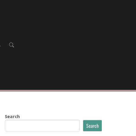
Search
L
Search
Search