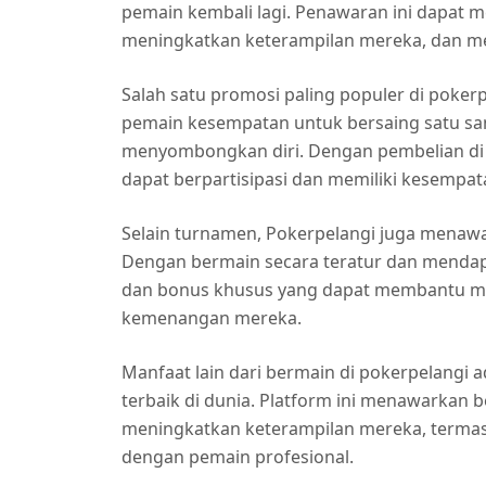
pemain kembali lagi. Penawaran ini dapat
meningkatkan keterampilan mereka, dan m
Salah satu promosi paling populer di poke
pemain kesempatan untuk bersaing satu sa
menyombongkan diri. Dengan pembelian di b
dapat berpartisipasi dan memiliki kesempa
Selain turnamen, Pokerpelangi juga menawa
Dengan bermain secara teratur dan mendap
dan bonus khusus yang dapat membantu m
kemenangan mereka.
Manfaat lain dari bermain di pokerpelangi 
terbaik di dunia. Platform ini menawarkan
meningkatkan keterampilan mereka, termasuk
dengan pemain profesional.