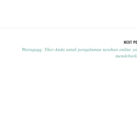
NEXT P
Waragaqq: Tiket Anda untuk pengalaman taruhan online y
mendebar