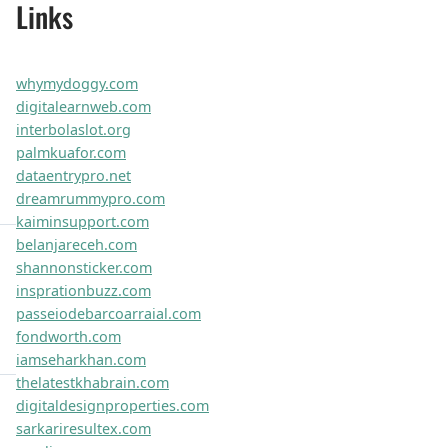
Links
whymydoggy.com
digitalearnweb.com
interbolaslot.org
palmkuafor.com
dataentrypro.net
dreamrummypro.com
kaiminsupport.com
belanjareceh.com
shannonsticker.com
insprationbuzz.com
passeiodebarcoarraial.com
fondworth.com
iamseharkhan.com
thelatestkhabrain.com
digitaldesignproperties.com
sarkariresultex.com