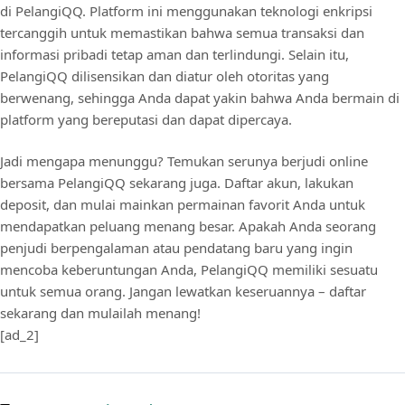
di PelangiQQ. Platform ini menggunakan teknologi enkripsi
tercanggih untuk memastikan bahwa semua transaksi dan
informasi pribadi tetap aman dan terlindungi. Selain itu,
PelangiQQ dilisensikan dan diatur oleh otoritas yang
berwenang, sehingga Anda dapat yakin bahwa Anda bermain di
platform yang bereputasi dan dapat dipercaya.
Jadi mengapa menunggu? Temukan serunya berjudi online
bersama PelangiQQ sekarang juga. Daftar akun, lakukan
deposit, dan mulai mainkan permainan favorit Anda untuk
mendapatkan peluang menang besar. Apakah Anda seorang
penjudi berpengalaman atau pendatang baru yang ingin
mencoba keberuntungan Anda, PelangiQQ memiliki sesuatu
untuk semua orang. Jangan lewatkan keseruannya – daftar
sekarang dan mulailah menang!
[ad_2]