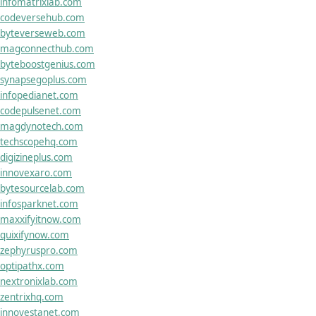
infomatrixlab.com
codeversehub.com
byteverseweb.com
magconnecthub.com
byteboostgenius.com
synapsegoplus.com
infopedianet.com
codepulsenet.com
magdynotech.com
techscopehq.com
digizineplus.com
innovexaro.com
bytesourcelab.com
infosparknet.com
maxxifyitnow.com
quixifynow.com
zephyruspro.com
optipathx.com
nextronixlab.com
zentrixhq.com
innovestanet.com