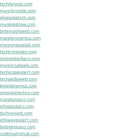
techdynogo.com
magchronicle.com
digipediatech.com
maglinkitnow.com
byteinsightweb.com
magdynogenius.com
magsynapselab.com
techtronixgen.com
innovextechpro.com
magcircuitweb.com
techscopexpert.com
techpediaweb.com
bytelabgenius.com
innovatetechco.com
magdynopro.com
infoplazapro.com
techreviveit.com
infowavexpert.com
bytegeniusco.com
codematrixhub.com