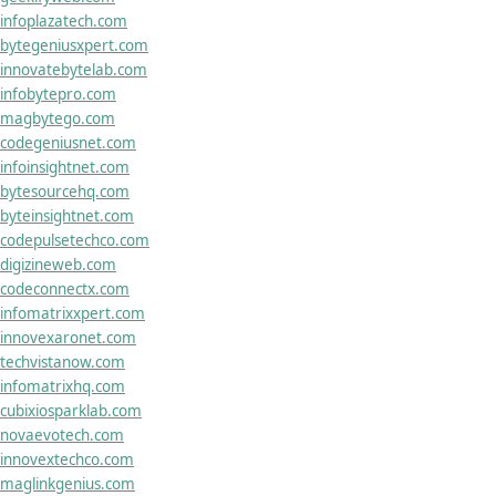
infoplazatech.com
bytegeniusxpert.com
innovatebytelab.com
infobytepro.com
magbytego.com
codegeniusnet.com
infoinsightnet.com
bytesourcehq.com
byteinsightnet.com
codepulsetechco.com
digizineweb.com
codeconnectx.com
infomatrixxpert.com
innovexaronet.com
techvistanow.com
infomatrixhq.com
cubixiosparklab.com
novaevotech.com
innovextechco.com
maglinkgenius.com