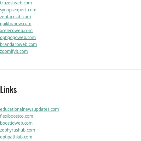
truzestweb.com
synapsexpert.com
zentarolab.com
quikbiznow.com
xceleroweb.com
optigogoweb.com
brandaroweb.com
zoomifyit.com
Links
educationalnewsupdates.com
flexiboostco.com
boostioweb.com
zephyrushub.com
optipathlab.com