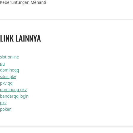
Keberuntungan Menanti
LINK LAINNYA
slot online
qq
dominoqq
situs pkv
pkv qq
dominoqq pkv
bandarqq login
pkv
poker