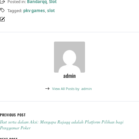
Posted in:
Bandarqq
,
Slot
Tagged:
pkv games
,
slot
admin
View All Posts by
admin
Post navigation
PREVIOUS POST
Ikut serta dalam Aksi: Mengapa Rajaqq adalah Platform Pilihan bagi
Penggemar Poker