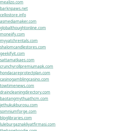
mealizo.com
barknpaws.net
cellostore.info
asmediamaker.com
globalthoughtonline.com
moneiify.com
myyatchrentals.com
shalomcandlestores.com
geekifyit.com
sattamatkaes.com
crunchyrollpremiumapk.com
hondacareprotectplan.com
casinogamblingcasino.com
towtimenews.com
draincleaningdirectory.com
baotangmythuathcm.com
jethukukburosu.com
somniumforge.com
bloglibraries.com
luleburgaznakliyatfirmasi.com
thebapehoodie.com