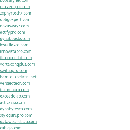
boostifynet.com
nexventpro.com
zephyrtechx.com
optigoxpert.com
novuswayz.com
actifypro.com
dynaboostx.com
instaflexco.com
innovistapro.com
flexiboostlab.com
vortexohqplus.com
swiftiopro.com
hamilelikbelirtisi.net
versalotech.com
techmaxco.com
exceedolab.com
activaxio.com
dynabytesco.com
stylegurupro.com
datawizardslab.com
cubiqio.com