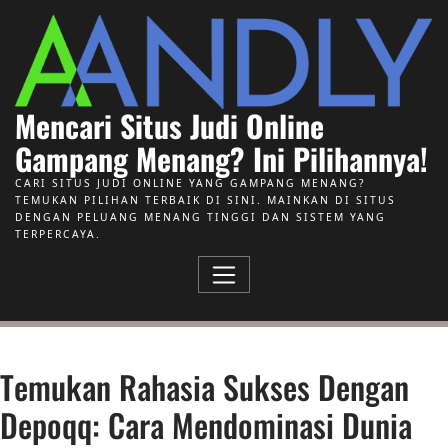
Skip to Content
Mencari Situs Judi Online
Gampang Menang? Ini Pilihannya!
CARI SITUS JUDI ONLINE YANG GAMPANG MENANG?
TEMUKAN PILIHAN TERBAIK DI SINI. MAINKAN DI SITUS
DENGAN PELUANG MENANG TINGGI DAN SISTEM YANG
TERPERCAYA.
Temukan Rahasia Sukses Dengan
Depoqq: Cara Mendominasi Dunia