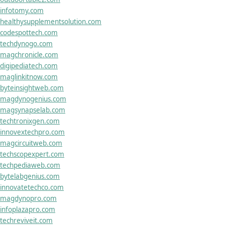
infotomy.com
healthysupplementsolution.com
codespottech.com
techdynogo.com
magchronicle.com
digipediatech.com
maglinkitnow.com
byteinsightweb.com
magdynogenius.com
magsynapselab.com
techtronixgen.com
innovextechpro.com
magcircuitweb.com
techscopexpert.com
techpediaweb.com
bytelabgenius.com
innovatetechco.com
magdynopro.com
infoplazapro.com
techreviveit.com