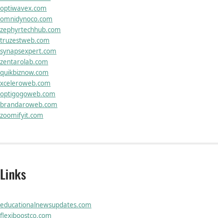
optiwavex.com
omnidynoco.com
zephyrtechhub.com
truzestweb.com
synapsexpert.com
zentarolab.com
quikbiznow.com
xceleroweb.com
optigogoweb.com
brandaroweb.com
zoomifyit.com
Links
educationalnewsupdates.com
flexiboostco.com