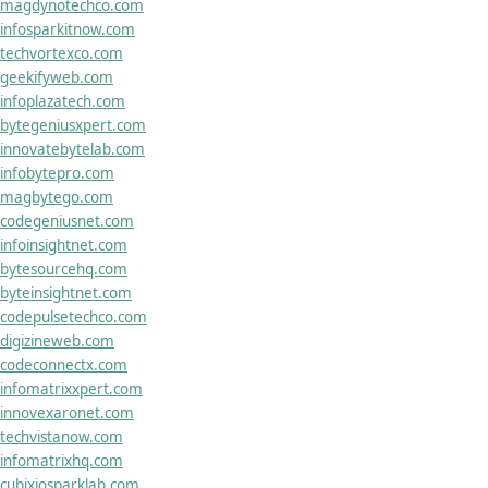
magdynotechco.com
infosparkitnow.com
techvortexco.com
geekifyweb.com
infoplazatech.com
bytegeniusxpert.com
innovatebytelab.com
infobytepro.com
magbytego.com
codegeniusnet.com
infoinsightnet.com
bytesourcehq.com
byteinsightnet.com
codepulsetechco.com
digizineweb.com
codeconnectx.com
infomatrixxpert.com
innovexaronet.com
techvistanow.com
infomatrixhq.com
cubixiosparklab.com