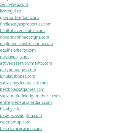
zenifyweb.com
livetogel.co
genmatfiredoor.com
findlascegasproperties.com
healthhavenrobbie.com
donanddonnadesigns.com
eagleoneconstructiontx.com
equiflexvitality.com
onlylovesg.com
activedesenvolvimento.com
dailyhubpages.com
idnplaysbobet.com
sattakingvikidadacall.com
bestbolaslotgames.com
sattamatkafixedgamehere.com
entrepreneurguardian.com
hibaby.info
paperwashington.com
weedemup.com
bestchancecasino.com