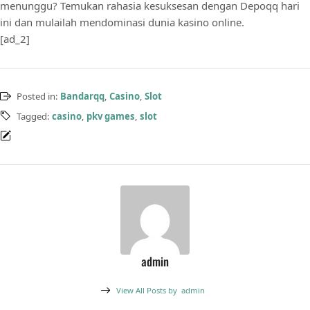
menunggu? Temukan rahasia kesuksesan dengan Depoqq hari
ini dan mulailah mendominasi dunia kasino online.
[ad_2]
Posted in:
Bandarqq
,
Casino
,
Slot
Tagged:
casino
,
pkv games
,
slot
admin
View All Posts by
admin