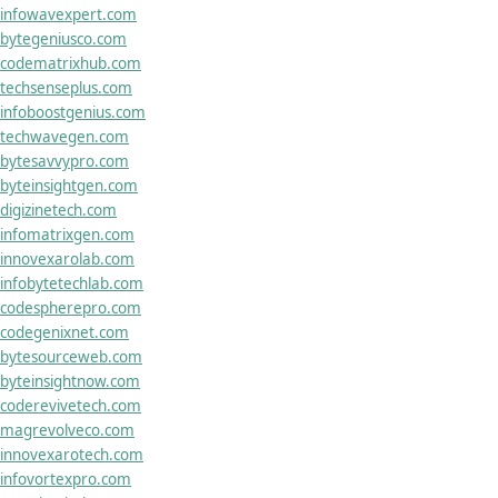
infowavexpert.com
bytegeniusco.com
codematrixhub.com
techsenseplus.com
infoboostgenius.com
techwavegen.com
bytesavvypro.com
byteinsightgen.com
digizinetech.com
infomatrixgen.com
innovexarolab.com
infobytetechlab.com
codespherepro.com
codegenixnet.com
bytesourceweb.com
byteinsightnow.com
coderevivetech.com
magrevolveco.com
innovexarotech.com
infovortexpro.com