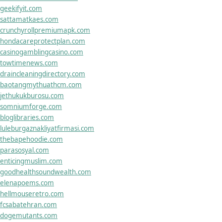
geekifyit.com
sattamatkaes.com
crunchyrollpremiumapk.com
hondacareprotectplan.com
casinogamblingcasino.com
towtimenews.com
draincleaningdirectory.com
baotangmythuathcm.com
jethukukburosu.com
somniumforge.com
bloglibraries.com
luleburgaznakliyatfirmasi.com
thebapehoodie.com
parasosyal.com
enticingmuslim.com
goodhealthsoundwealth.com
elenapoems.com
hellmouseretro.com
fcsabatehran.com
dogemutants.com