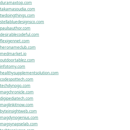
duramaxtop.com
takamasoudia.com
twdoingthings.com
stellabluedesignsco.com
paulsauthor.com
desirablecodeful.com
flexigennet.com
heronameclub.com
medmarket.io
outdoortablez.com
infotomy.com
healthysupplementsolution.com
codespottech.com
techdynogo.com
magchronicle.com
digipediatech.com
maglinkitnow.com
byteinsightweb.com
magdynogenius.com
magsynapselab.com