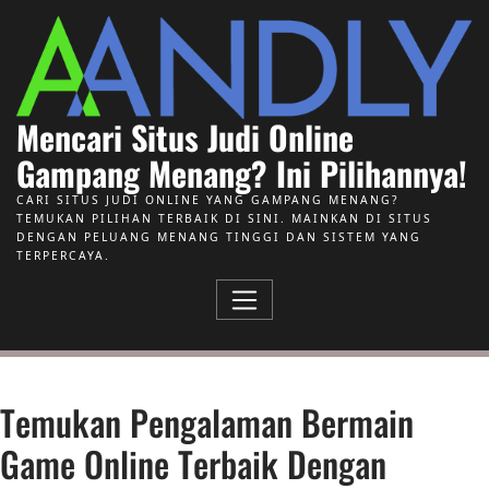
Skip to Content
Mencari Situs Judi Online
Gampang Menang? Ini Pilihannya!
CARI SITUS JUDI ONLINE YANG GAMPANG MENANG?
TEMUKAN PILIHAN TERBAIK DI SINI. MAINKAN DI SITUS
DENGAN PELUANG MENANG TINGGI DAN SISTEM YANG
TERPERCAYA.
Temukan Pengalaman Bermain
Game Online Terbaik Dengan