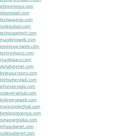
infovortexco.com
digizinelab.com
techwavego.com
codepulsex.com
techscopetech.com
magdynoweb.com
innovexaroweb.com
techreviveco.com
maglinkaro.com
dynabytenet.com
bytesourcepro.com
techspherelab.com
infomatrixlab.com
codeversehub.com
byteverseweb.com
magconnecthub.com
byteboostgenius.com
synapsegoplus.com
infopedianet.com
codepulsenet.com