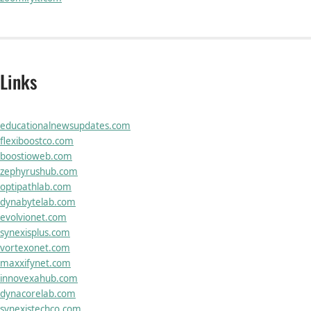
Links
educationalnewsupdates.com
flexiboostco.com
boostioweb.com
zephyrushub.com
optipathlab.com
dynabytelab.com
evolvionet.com
synexisplus.com
vortexonet.com
maxxifynet.com
innovexahub.com
dynacorelab.com
synexistechco.com