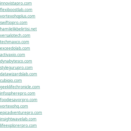
innovistapro.com
flexiboostlab.com
vortexohqplus.com
swiftiopro.com
hamilelikbelirtisi.net
versalotech.com
techmaxco.com
exceedolab.com
activaxio.com
dynabytesco.com
stylegurupro.com
datawizardslab.com
cubiqio.com
geeklifechronicle.com
infospherepro.com
foodiesavorpro.com
vortexohq.com
epicadventurepro.com
insightwavelab.com
lifeexplorerpro.com