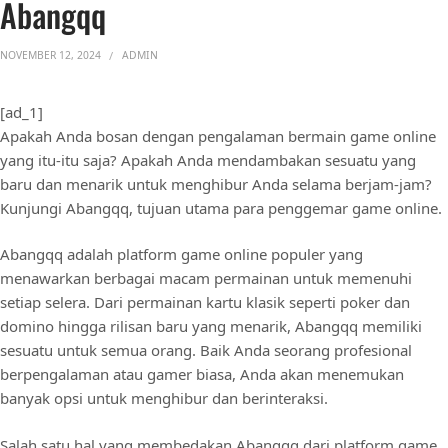
Abangqq
NOVEMBER 12, 2024
ADMIN
[ad_1]
Apakah Anda bosan dengan pengalaman bermain game online
yang itu-itu saja? Apakah Anda mendambakan sesuatu yang
baru dan menarik untuk menghibur Anda selama berjam-jam?
Kunjungi Abangqq, tujuan utama para penggemar game online.
Abangqq adalah platform game online populer yang
menawarkan berbagai macam permainan untuk memenuhi
setiap selera. Dari permainan kartu klasik seperti poker dan
domino hingga rilisan baru yang menarik, Abangqq memiliki
sesuatu untuk semua orang. Baik Anda seorang profesional
berpengalaman atau gamer biasa, Anda akan menemukan
banyak opsi untuk menghibur dan berinteraksi.
Salah satu hal yang membedakan Abangqq dari platform game