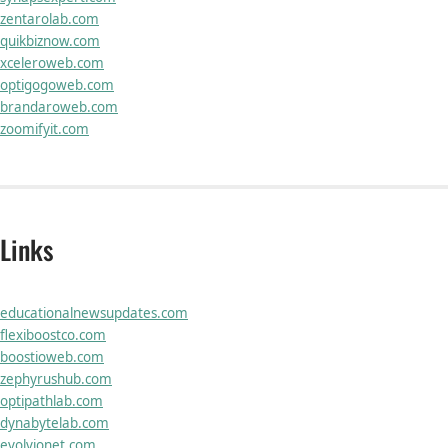
zentarolab.com
quikbiznow.com
xceleroweb.com
optigogoweb.com
brandaroweb.com
zoomifyit.com
Links
educationalnewsupdates.com
flexiboostco.com
boostioweb.com
zephyrushub.com
optipathlab.com
dynabytelab.com
evolvionet.com