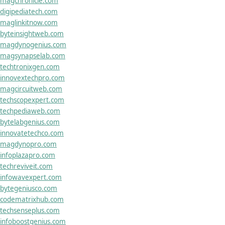
magchronicle.com
digipediatech.com
maglinkitnow.com
byteinsightweb.com
magdynogenius.com
magsynapselab.com
techtronixgen.com
innovextechpro.com
magcircuitweb.com
techscopexpert.com
techpediaweb.com
bytelabgenius.com
innovatetechco.com
magdynopro.com
infoplazapro.com
techreviveit.com
infowavexpert.com
bytegeniusco.com
codematrixhub.com
techsenseplus.com
infoboostgenius.com