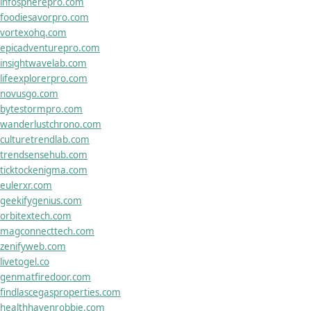
infospherepro.com
foodiesavorpro.com
vortexohq.com
epicadventurepro.com
insightwavelab.com
lifeexplorerpro.com
novusgo.com
bytestormpro.com
wanderlustchrono.com
culturetrendlab.com
trendsensehub.com
ticktockenigma.com
eulerxr.com
geekifygenius.com
orbitextech.com
magconnecttech.com
zenifyweb.com
livetogel.co
genmatfiredoor.com
findlascegasproperties.com
healthhavenrobbie.com