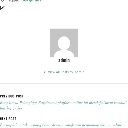
admin
View All Posts by
admin
Post navigation
PREVIOUS POST
Bangkitnya Pelangiqq: Bagaimana platform online ini mendefinisikan kembali
lanskap poker
NEXT POST
Bersiaplah untuk menang besar dengan rangkaian permainan kasino online