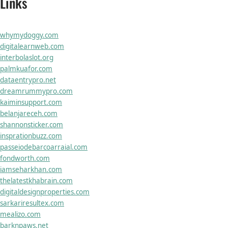
Links
whymydoggy.com
digitalearnweb.com
interbolaslot.org
palmkuafor.com
dataentrypro.net
dreamrummypro.com
kaiminsupport.com
belanjareceh.com
shannonsticker.com
insprationbuzz.com
passeiodebarcoarraial.com
fondworth.com
iamseharkhan.com
thelatestkhabrain.com
digitaldesignproperties.com
sarkariresultex.com
mealizo.com
barknpaws.net