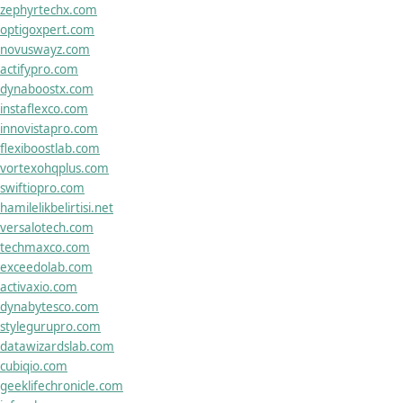
zephyrtechx.com
optigoxpert.com
novuswayz.com
actifypro.com
dynaboostx.com
instaflexco.com
innovistapro.com
flexiboostlab.com
vortexohqplus.com
swiftiopro.com
hamilelikbelirtisi.net
versalotech.com
techmaxco.com
exceedolab.com
activaxio.com
dynabytesco.com
stylegurupro.com
datawizardslab.com
cubiqio.com
geeklifechronicle.com