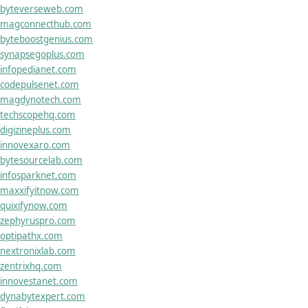
byteverseweb.com
magconnecthub.com
byteboostgenius.com
synapsegoplus.com
infopedianet.com
codepulsenet.com
magdynotech.com
techscopehq.com
digizineplus.com
innovexaro.com
bytesourcelab.com
infosparknet.com
maxxifyitnow.com
quixifynow.com
zephyruspro.com
optipathx.com
nextronixlab.com
zentrixhq.com
innovestanet.com
dynabytexpert.com