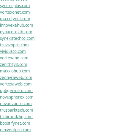
synexisplus.com
vortexonet.com
maxxifynet.com
innovexahub.com
dynacorelab.com
synexistechco.com
truvivopro.com
vividusco.com
vortexahq.com
zenithifyit.com
maxxiohub.com
zephyraweb.com
vortexaweb.com
optigeniusco.com
novuspherex.com
novaevopro.com
trusparktech.com
trubrandzhq.com
boostifynet.com
nexventpro.com