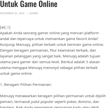
Untuk Game Online
NOVEMBER 30, 2024
ADMIN
[ad_1]
Apakah Anda seorang gamer online yang mencari platform
andal dan tepercaya untuk memainkan game favorit Anda?
Kunjungi Menuqq, pilihan terbaik untuk bermain game online.
Dengan beragam permainan, fitur keamanan terbaik, dan
layanan pelanggan yang sangat baik, Menuqq adalah tujuan
utama para gamer dari semua level. Berikut adalah 5 alasan
utama mengapa Menuqq menonjol sebagai pilihan terbaik
untuk game online:
1. Beragam Pilihan Permainan:
Menuqq menawarkan beragam pilihan permainan untuk dipilih
pemain, termasuk judul populer seperti poker, domino, dan
bandarq. Baik Anda penggemar permainan kartu atau lebih