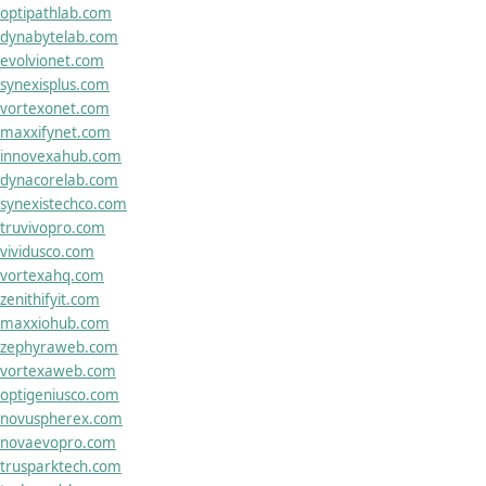
optipathlab.com
dynabytelab.com
evolvionet.com
synexisplus.com
vortexonet.com
maxxifynet.com
innovexahub.com
dynacorelab.com
synexistechco.com
truvivopro.com
vividusco.com
vortexahq.com
zenithifyit.com
maxxiohub.com
zephyraweb.com
vortexaweb.com
optigeniusco.com
novuspherex.com
novaevopro.com
trusparktech.com