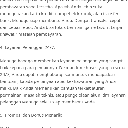
pembayaran yang tersedia. Apakah Anda lebih suka
menggunakan kartu kredit, dompet elektronik, atau transfer
bank, Menuqq siap membantu Anda. Dengan transaksi cepat
dan bebas repot, Anda bisa fokus bermain game favorit tanpa
khawatir masalah pembayaran.
4. Layanan Pelanggan 24/7:
Menuqq bangga memberikan layanan pelanggan yang sangat
baik kepada para pemainnya. Dengan tim khusus yang tersedia
24/7, Anda dapat menghubungi kami untuk mendapatkan
bantuan jika ada pertanyaan atau kekhawatiran yang Anda
miliki. Baik Anda memerlukan bantuan terkait aturan
permainan, masalah teknis, atau pengelolaan akun, tim layanan
pelanggan Menuqq selalu siap membantu Anda.
5. Promosi dan Bonus Menarik: