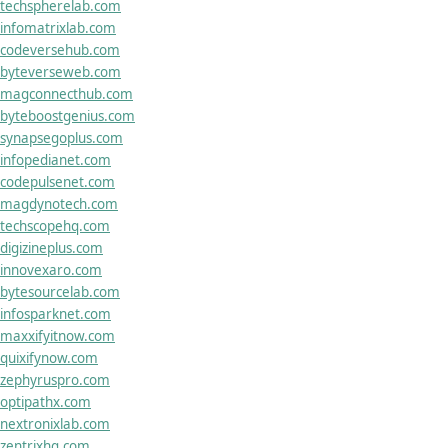
techspherelab.com
infomatrixlab.com
codeversehub.com
byteverseweb.com
magconnecthub.com
byteboostgenius.com
synapsegoplus.com
infopedianet.com
codepulsenet.com
magdynotech.com
techscopehq.com
digizineplus.com
innovexaro.com
bytesourcelab.com
infosparknet.com
maxxifyitnow.com
quixifynow.com
zephyruspro.com
optipathx.com
nextronixlab.com
zentrixhq.com