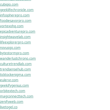
cubiqio.com
geeklifechronicle.com
infospherepro.com
foodiesavorpro.com
vortexohq.com
epicadventurepro.com
insightwavelab.com
lifeexplorerpro.com
novusgo.com
bytestormpro.com
wanderlustchrono.com
culturetrendlab.com
trendsensehub.com
ticktockenigma.com
eulerxr.com
geekifygenius.com
orbitextech.com
magconnecttech.com
zenifyweb.com
livetogel.co