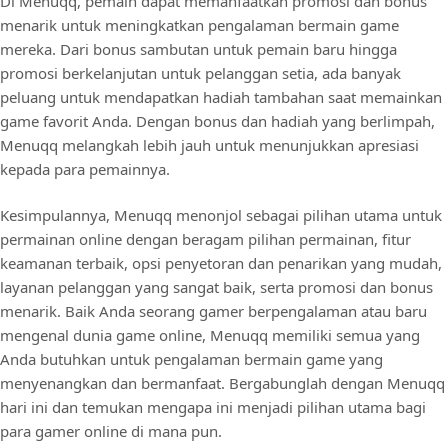
Di Menuqq, pemain dapat memanfaatkan promosi dan bonus
menarik untuk meningkatkan pengalaman bermain game
mereka. Dari bonus sambutan untuk pemain baru hingga
promosi berkelanjutan untuk pelanggan setia, ada banyak
peluang untuk mendapatkan hadiah tambahan saat memainkan
game favorit Anda. Dengan bonus dan hadiah yang berlimpah,
Menuqq melangkah lebih jauh untuk menunjukkan apresiasi
kepada para pemainnya.
Kesimpulannya, Menuqq menonjol sebagai pilihan utama untuk
permainan online dengan beragam pilihan permainan, fitur
keamanan terbaik, opsi penyetoran dan penarikan yang mudah,
layanan pelanggan yang sangat baik, serta promosi dan bonus
menarik. Baik Anda seorang gamer berpengalaman atau baru
mengenal dunia game online, Menuqq memiliki semua yang
Anda butuhkan untuk pengalaman bermain game yang
menyenangkan dan bermanfaat. Bergabunglah dengan Menuqq
hari ini dan temukan mengapa ini menjadi pilihan utama bagi
para gamer online di mana pun.