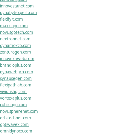
innovestanet.com
dynabytexpert.com
flexifyit.com
maxxiogo.com
novusgotech.com
nextronnet.com
dynamoxco.com
zenturogen.com
innovexaweb.com
brandioplus.com
dynawebpro.com
synapsegen.com
flexipathlab.com
vividushq.com
vortexaplus.com
cubixiogo.com
novuspherenet.com
orbitechnet.com
optiwavex.com
omnidynoco.com