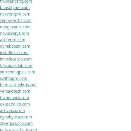
trubrandzhq.com
boostifynet.com
nexventpro.com
zephyrtechx.com
optigoxpert.com
novuswayz.com
actifypro.com
dynaboostx.com
instaflexco.com
innovistapro.com
flexiboostlab.com
vortexohqplus.com
swiftiopro.com
hamilelikbelirtisi.net
versalotech.com
techmaxco.com
exceedolab.com
activaxio.com
dynabytesco.com
stylegurupro.com
datawizardslab.com