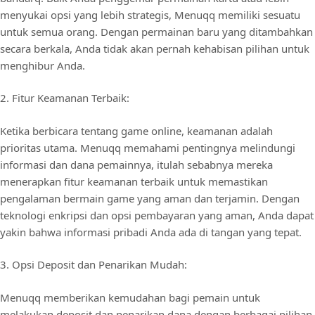
menyukai opsi yang lebih strategis, Menuqq memiliki sesuatu
untuk semua orang. Dengan permainan baru yang ditambahkan
secara berkala, Anda tidak akan pernah kehabisan pilihan untuk
menghibur Anda.
2. Fitur Keamanan Terbaik:
Ketika berbicara tentang game online, keamanan adalah
prioritas utama. Menuqq memahami pentingnya melindungi
informasi dan dana pemainnya, itulah sebabnya mereka
menerapkan fitur keamanan terbaik untuk memastikan
pengalaman bermain game yang aman dan terjamin. Dengan
teknologi enkripsi dan opsi pembayaran yang aman, Anda dapat
yakin bahwa informasi pribadi Anda ada di tangan yang tepat.
3. Opsi Deposit dan Penarikan Mudah:
Menuqq memberikan kemudahan bagi pemain untuk
melakukan deposit dan penarikan dana dengan berbagai pilihan