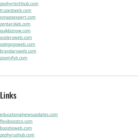
zephyrtechhub.com
truzestweb.com
synapsexpert.com
zentarolab.com
quikbiznow.com
xceleroweb.com
optigogoweb.com
brandaroweb.com
zoomifyit.com
Links
educationalnewsupdates.com
flexiboostco.com
boostioweb.com
zephyrushub.com