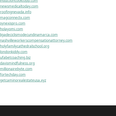
inductioncooktopp.com
newsmedicaltoday.com
roofingnevada.info
magconnectx.com
synexispro.com
holayomi.com
ligadeciclismodecundinamarca.com
nashvilleworkerscompensationattorney.com
holyfamilycathedralschool.org
londonkiddy.com
ufabetcoaching.biz
davismindfulness.org
millionairebyte.com
fortechday.com
getcaminorealestateusa.xyz