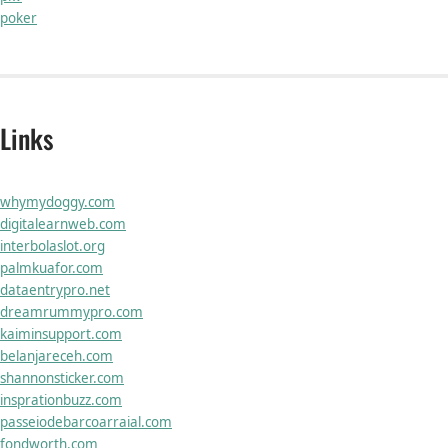
poker
Links
whymydoggy.com
digitalearnweb.com
interbolaslot.org
palmkuafor.com
dataentrypro.net
dreamrummypro.com
kaiminsupport.com
belanjareceh.com
shannonsticker.com
insprationbuzz.com
passeiodebarcoarraial.com
fondworth.com