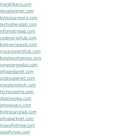
maglinkaro.com
dynabytenet.com
bytesourcepro.com
techspherelab.com
infomatrixlab.com
codeversehub.com
byteverseweb.com
magconnecthub.com
byteboostgenius.com
synapsegoplus.com
infopedianet.com
codepulsenet.com
magdynotech.com
techscopehq.com
digizineplus.com
innovexaro.com
bytesourcelab.com
infosparknet.com
maxxifyitnow.com
quixifynow.com