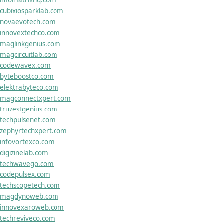
cubixiosparklab.com
novaevotech.com
innovextechco.com
maglinkgenius.com
magcircuitlab.com
codewavex.com
byteboostco.com
elektrabyteco.com
magconnectxpert.com
truzestgenius.com
techpulsenet.com
zephyrtechxpert.com
infovortexco.com
digizinelab.com
techwavego.com
codepulsex.com
techscopetech.com
magdynoweb.com
innovexaroweb.com
techreviveco.com