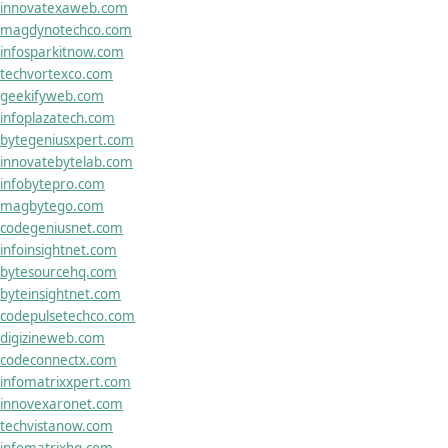
innovatexaweb.com
magdynotechco.com
infosparkitnow.com
techvortexco.com
geekifyweb.com
infoplazatech.com
bytegeniusxpert.com
innovatebytelab.com
infobytepro.com
magbytego.com
codegeniusnet.com
infoinsightnet.com
bytesourcehq.com
byteinsightnet.com
codepulsetechco.com
digizineweb.com
codeconnectx.com
infomatrixxpert.com
innovexaronet.com
techvistanow.com
infomatrixhq.com