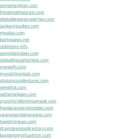
iamseharkhan.com
thelatestkhabrain.com
digitaldesignproperties.com
sarkariresultex.com
mealizo.com
barknpaws.net
cellostore.info
asmediamaker.com
globalthoughtonline.com
moneiify.com
myyatchrentals.com
shalomcandlestores.com
geekifyit.com
sattamatkaes.com
crunchyrollpremiumapk.com
hondacareprotectplan.com
casinogamblingcasino.com
towtimenews.com
draincleaningdirectory.com
baotangmythuathcm.com