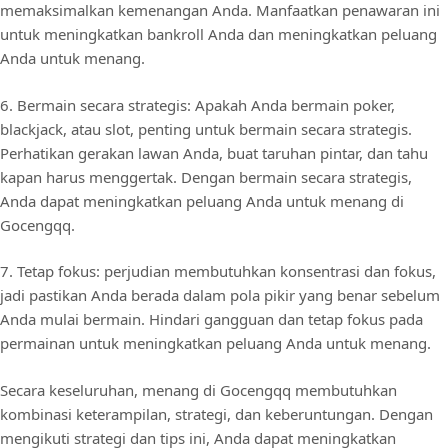
memaksimalkan kemenangan Anda. Manfaatkan penawaran ini
untuk meningkatkan bankroll Anda dan meningkatkan peluang
Anda untuk menang.
6. Bermain secara strategis: Apakah Anda bermain poker,
blackjack, atau slot, penting untuk bermain secara strategis.
Perhatikan gerakan lawan Anda, buat taruhan pintar, dan tahu
kapan harus menggertak. Dengan bermain secara strategis,
Anda dapat meningkatkan peluang Anda untuk menang di
Gocengqq.
7. Tetap fokus: perjudian membutuhkan konsentrasi dan fokus,
jadi pastikan Anda berada dalam pola pikir yang benar sebelum
Anda mulai bermain. Hindari gangguan dan tetap fokus pada
permainan untuk meningkatkan peluang Anda untuk menang.
Secara keseluruhan, menang di Gocengqq membutuhkan
kombinasi keterampilan, strategi, dan keberuntungan. Dengan
mengikuti strategi dan tips ini, Anda dapat meningkatkan