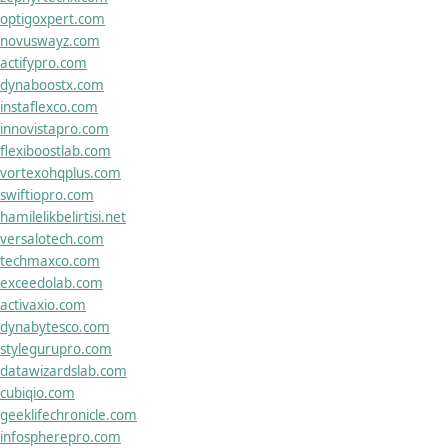
optigoxpert.com
novuswayz.com
actifypro.com
dynaboostx.com
instaflexco.com
innovistapro.com
flexiboostlab.com
vortexohqplus.com
swiftiopro.com
hamilelikbelirtisi.net
versalotech.com
techmaxco.com
exceedolab.com
activaxio.com
dynabytesco.com
stylegurupro.com
datawizardslab.com
cubiqio.com
geeklifechronicle.com
infospherepro.com