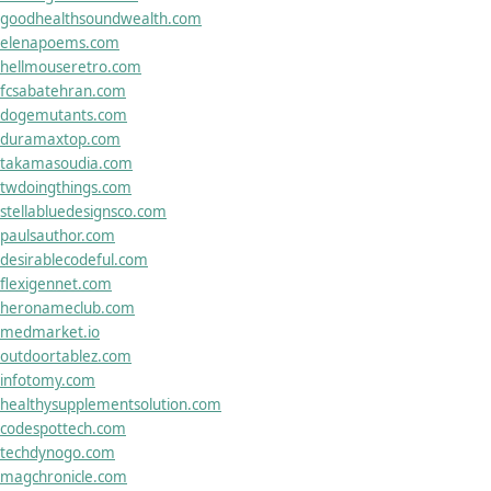
goodhealthsoundwealth.com
elenapoems.com
hellmouseretro.com
fcsabatehran.com
dogemutants.com
duramaxtop.com
takamasoudia.com
twdoingthings.com
stellabluedesignsco.com
paulsauthor.com
desirablecodeful.com
flexigennet.com
heronameclub.com
medmarket.io
outdoortablez.com
infotomy.com
healthysupplementsolution.com
codespottech.com
techdynogo.com
magchronicle.com