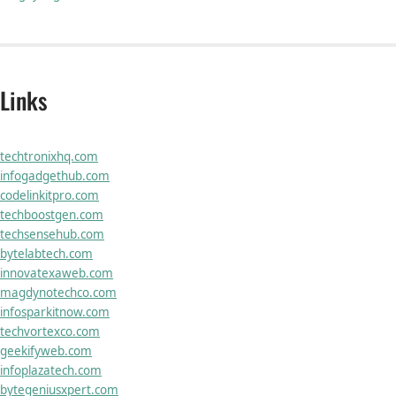
Links
techtronixhq.com
infogadgethub.com
codelinkitpro.com
techboostgen.com
techsensehub.com
bytelabtech.com
innovatexaweb.com
magdynotechco.com
infosparkitnow.com
techvortexco.com
geekifyweb.com
infoplazatech.com
bytegeniusxpert.com