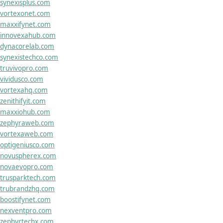
synexisplus.com
vortexonet.com
maxxifynet.com
innovexahub.com
dynacorelab.com
synexistechco.com
truvivopro.com
vividusco.com
vortexahq.com
zenithifyit.com
maxxiohub.com
zephyraweb.com
vortexaweb.com
optigeniusco.com
novuspherex.com
novaevopro.com
trusparktech.com
trubrandzhq.com
boostifynet.com
nexventpro.com
zephyrtechx.com