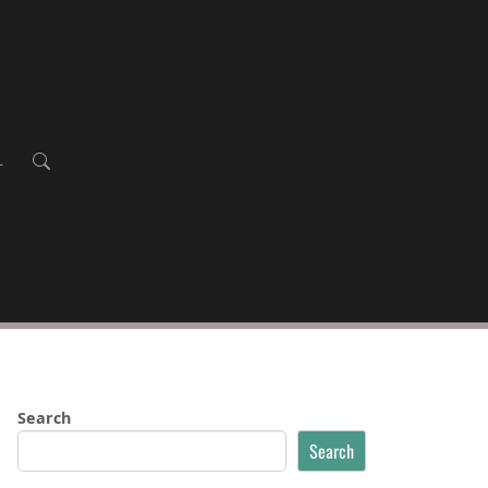
Search
L
Search
Search