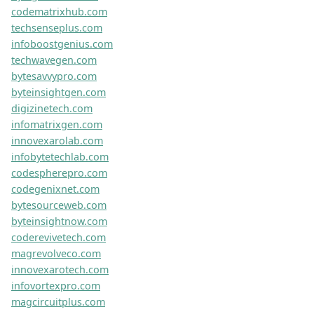
codematrixhub.com
techsenseplus.com
infoboostgenius.com
techwavegen.com
bytesavvypro.com
byteinsightgen.com
digizinetech.com
infomatrixgen.com
innovexarolab.com
infobytetechlab.com
codespherepro.com
codegenixnet.com
bytesourceweb.com
byteinsightnow.com
coderevivetech.com
magrevolveco.com
innovexarotech.com
infovortexpro.com
magcircuitplus.com