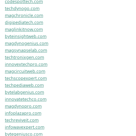
codespottech.com
techdynogo.com
magchronicle.com
digipediatech.com
maglinkitnow.com
byteinsightweb.com
magdynogenius.com
magsynapselab.com
techtronixgen.com
innovextechpro.com
magcircuitweb.com
techscopexpert.com
techpediaweb.com
bytelabgenius.com
innovatetechco.com
magdynopro.com
infoplazapro.com
techreviveit.com
infowavexpert.com
bytegeniusco.com