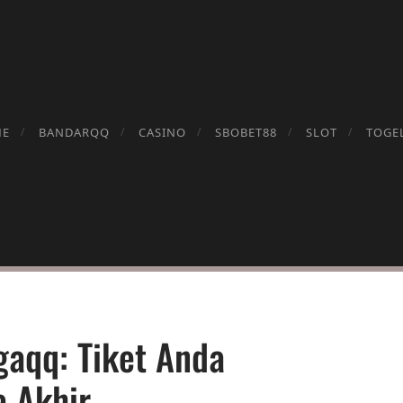
ME
BANDARQQ
CASINO
SBOBET88
SLOT
TOGE
aqq: Tiket Anda
a Akhir