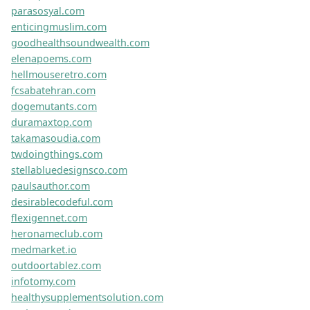
parasosyal.com
enticingmuslim.com
goodhealthsoundwealth.com
elenapoems.com
hellmouseretro.com
fcsabatehran.com
dogemutants.com
duramaxtop.com
takamasoudia.com
twdoingthings.com
stellabluedesignsco.com
paulsauthor.com
desirablecodeful.com
flexigennet.com
heronameclub.com
medmarket.io
outdoortablez.com
infotomy.com
healthysupplementsolution.com