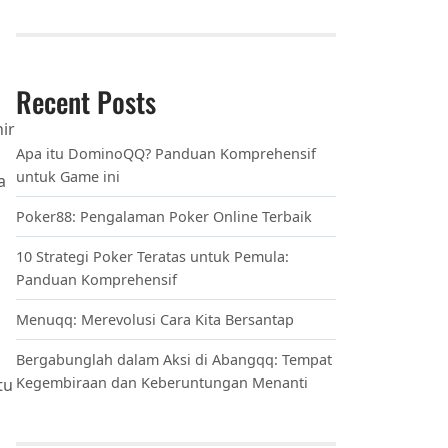
Recent Posts
ir
Apa itu DominoQQ? Panduan Komprehensif
untuk Game ini
a
Poker88: Pengalaman Poker Online Terbaik
10 Strategi Poker Teratas untuk Pemula:
Panduan Komprehensif
Menuqq: Merevolusi Cara Kita Bersantap
Bergabunglah dalam Aksi di Abangqq: Tempat
Kegembiraan dan Keberuntungan Menanti
tu