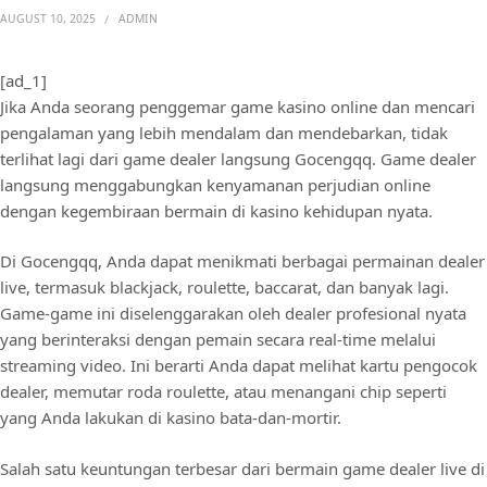
AUGUST 10, 2025
ADMIN
[ad_1]
Jika Anda seorang penggemar game kasino online dan mencari
pengalaman yang lebih mendalam dan mendebarkan, tidak
terlihat lagi dari game dealer langsung Gocengqq. Game dealer
langsung menggabungkan kenyamanan perjudian online
dengan kegembiraan bermain di kasino kehidupan nyata.
Di Gocengqq, Anda dapat menikmati berbagai permainan dealer
live, termasuk blackjack, roulette, baccarat, dan banyak lagi.
Game-game ini diselenggarakan oleh dealer profesional nyata
yang berinteraksi dengan pemain secara real-time melalui
streaming video. Ini berarti Anda dapat melihat kartu pengocok
dealer, memutar roda roulette, atau menangani chip seperti
yang Anda lakukan di kasino bata-dan-mortir.
Salah satu keuntungan terbesar dari bermain game dealer live di