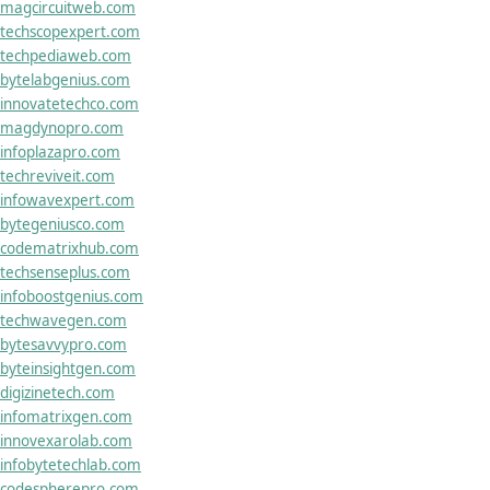
magcircuitweb.com
techscopexpert.com
techpediaweb.com
bytelabgenius.com
innovatetechco.com
magdynopro.com
infoplazapro.com
techreviveit.com
infowavexpert.com
bytegeniusco.com
codematrixhub.com
techsenseplus.com
infoboostgenius.com
techwavegen.com
bytesavvypro.com
byteinsightgen.com
digizinetech.com
infomatrixgen.com
innovexarolab.com
infobytetechlab.com
codespherepro.com