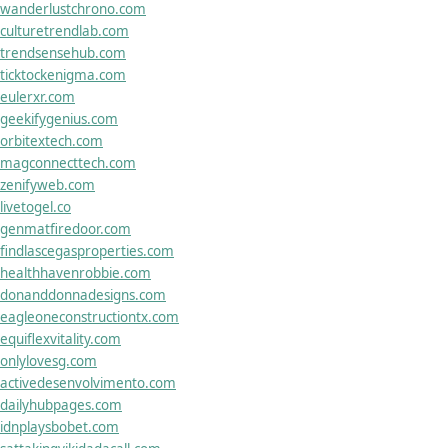
wanderlustchrono.com
culturetrendlab.com
trendsensehub.com
ticktockenigma.com
eulerxr.com
geekifygenius.com
orbitextech.com
magconnecttech.com
zenifyweb.com
livetogel.co
genmatfiredoor.com
findlascegasproperties.com
healthhavenrobbie.com
donanddonnadesigns.com
eagleoneconstructiontx.com
equiflexvitality.com
onlylovesg.com
activedesenvolvimento.com
dailyhubpages.com
idnplaysbobet.com