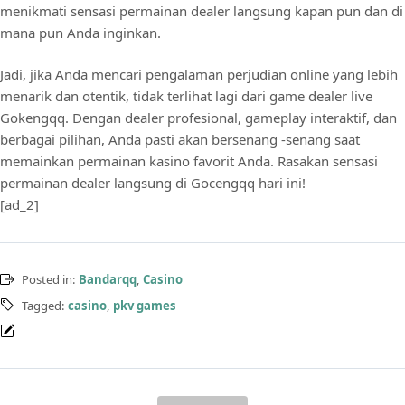
menikmati sensasi permainan dealer langsung kapan pun dan di
mana pun Anda inginkan.
Jadi, jika Anda mencari pengalaman perjudian online yang lebih
menarik dan otentik, tidak terlihat lagi dari game dealer live
Gokengqq. Dengan dealer profesional, gameplay interaktif, dan
berbagai pilihan, Anda pasti akan bersenang -senang saat
memainkan permainan kasino favorit Anda. Rasakan sensasi
permainan dealer langsung di Gocengqq hari ini!
[ad_2]
Posted in:
Bandarqq
,
Casino
Tagged:
casino
,
pkv games