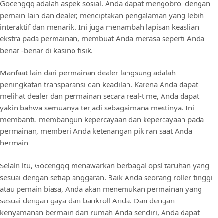
Gocengqq adalah aspek sosial. Anda dapat mengobrol dengan
pemain lain dan dealer, menciptakan pengalaman yang lebih
interaktif dan menarik. Ini juga menambah lapisan keaslian
ekstra pada permainan, membuat Anda merasa seperti Anda
benar -benar di kasino fisik.
Manfaat lain dari permainan dealer langsung adalah
peningkatan transparansi dan keadilan. Karena Anda dapat
melihat dealer dan permainan secara real-time, Anda dapat
yakin bahwa semuanya terjadi sebagaimana mestinya. Ini
membantu membangun kepercayaan dan kepercayaan pada
permainan, memberi Anda ketenangan pikiran saat Anda
bermain.
Selain itu, Gocengqq menawarkan berbagai opsi taruhan yang
sesuai dengan setiap anggaran. Baik Anda seorang roller tinggi
atau pemain biasa, Anda akan menemukan permainan yang
sesuai dengan gaya dan bankroll Anda. Dan dengan
kenyamanan bermain dari rumah Anda sendiri, Anda dapat