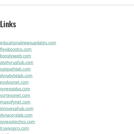
Links
educationalnewsupdates.com
flexiboostco.com
boostioweb.com
zephyrushub.com
optipathlab.com
dynabytelab.com
evolvionet.com
synexisplus.com
vortexonet.com
maxxifynet.com
innovexahub.com
dynacorelab.com
synexistechco.com
truvivopro.com