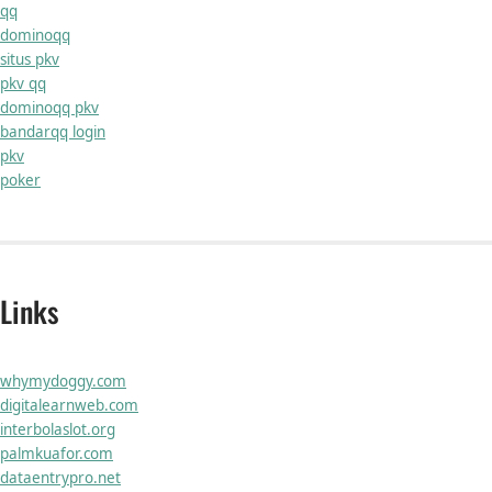
qq
dominoqq
situs pkv
pkv qq
dominoqq pkv
bandarqq login
pkv
poker
Links
whymydoggy.com
digitalearnweb.com
interbolaslot.org
palmkuafor.com
dataentrypro.net