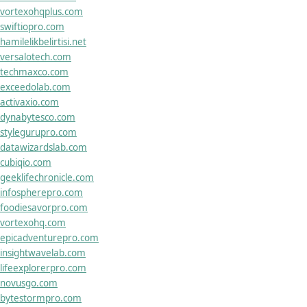
vortexohqplus.com
swiftiopro.com
hamilelikbelirtisi.net
versalotech.com
techmaxco.com
exceedolab.com
activaxio.com
dynabytesco.com
stylegurupro.com
datawizardslab.com
cubiqio.com
geeklifechronicle.com
infospherepro.com
foodiesavorpro.com
vortexohq.com
epicadventurepro.com
insightwavelab.com
lifeexplorerpro.com
novusgo.com
bytestormpro.com