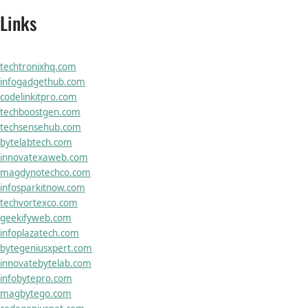
Links
techtronixhq.com
infogadgethub.com
codelinkitpro.com
techboostgen.com
techsensehub.com
bytelabtech.com
innovatexaweb.com
magdynotechco.com
infosparkitnow.com
techvortexco.com
geekifyweb.com
infoplazatech.com
bytegeniusxpert.com
innovatebytelab.com
infobytepro.com
magbytego.com