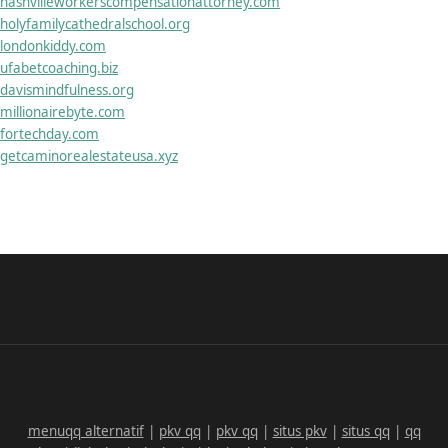
nashvilleworkerscompensationattorney.com
holyfamilycathedralschool.org
londonkiddy.com
ufabetcoaching.biz
davismindfulness.org
millionairebyte.com
fortechday.com
getcaminorealestateusa.xyz
menuqq alternatif
|
pkv qq
|
pkv qq
|
situs pkv
|
situs qq
|
qq