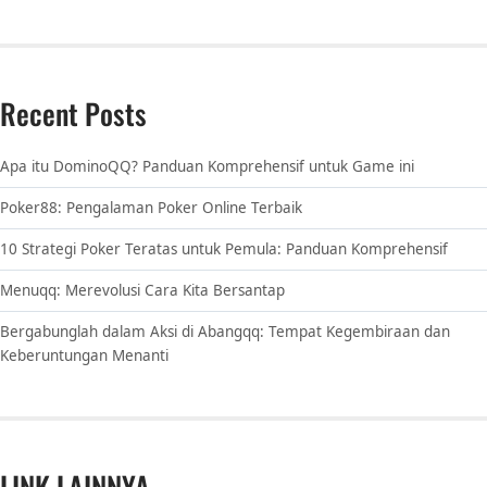
Recent Posts
Apa itu DominoQQ? Panduan Komprehensif untuk Game ini
Poker88: Pengalaman Poker Online Terbaik
10 Strategi Poker Teratas untuk Pemula: Panduan Komprehensif
Menuqq: Merevolusi Cara Kita Bersantap
Bergabunglah dalam Aksi di Abangqq: Tempat Kegembiraan dan
Keberuntungan Menanti
LINK LAINNYA