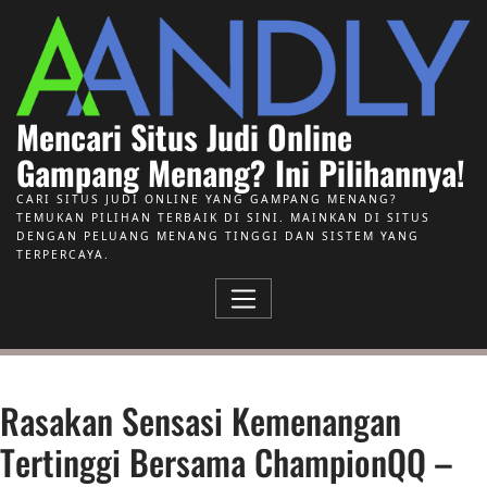
Skip to Content
Mencari Situs Judi Online
Gampang Menang? Ini Pilihannya!
CARI SITUS JUDI ONLINE YANG GAMPANG MENANG?
TEMUKAN PILIHAN TERBAIK DI SINI. MAINKAN DI SITUS
DENGAN PELUANG MENANG TINGGI DAN SISTEM YANG
TERPERCAYA.
Rasakan Sensasi Kemenangan
Tertinggi Bersama ChampionQQ –