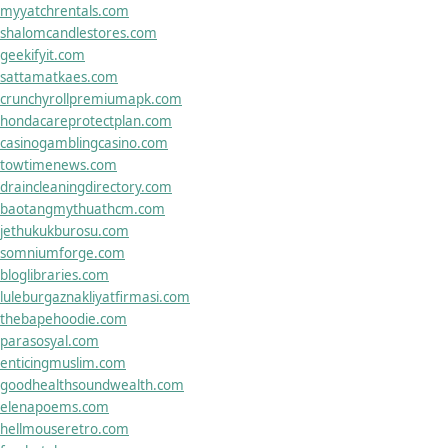
myyatchrentals.com
shalomcandlestores.com
geekifyit.com
sattamatkaes.com
crunchyrollpremiumapk.com
hondacareprotectplan.com
casinogamblingcasino.com
towtimenews.com
draincleaningdirectory.com
baotangmythuathcm.com
jethukukburosu.com
somniumforge.com
bloglibraries.com
luleburgaznakliyatfirmasi.com
thebapehoodie.com
parasosyal.com
enticingmuslim.com
goodhealthsoundwealth.com
elenapoems.com
hellmouseretro.com