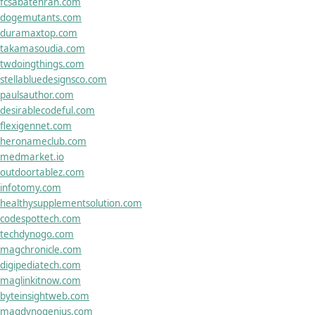
fcsabatehran.com
dogemutants.com
duramaxtop.com
takamasoudia.com
twdoingthings.com
stellabluedesignsco.com
paulsauthor.com
desirablecodeful.com
flexigennet.com
heronameclub.com
medmarket.io
outdoortablez.com
infotomy.com
healthysupplementsolution.com
codespottech.com
techdynogo.com
magchronicle.com
digipediatech.com
maglinkitnow.com
byteinsightweb.com
magdynogenius.com