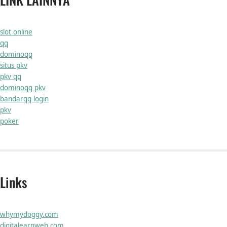
slot online
qq
dominoqq
situs pkv
pkv qq
dominoqq pkv
bandarqq login
pkv
poker
Links
whymydoggy.com
digitalearnweb.com