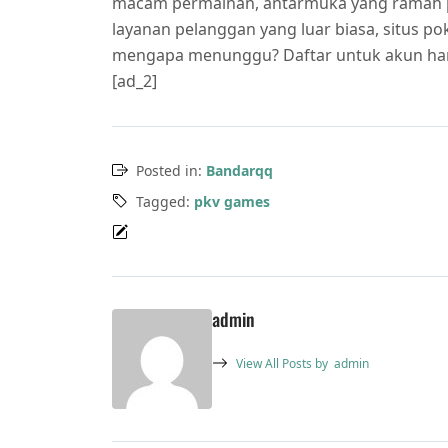
macam permainan, antarmuka yang ramah 
layanan pelanggan yang luar biasa, situs pok
mengapa menunggu? Daftar untuk akun hari
[ad_2]
Posted in:
Bandarqq
Tagged:
pkv games
admin
View All Posts by
admin