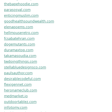
thebapehoodie.com
parasosyal.com
enticingmuslim.com
goodhealthsoundwealth.com
elenapoems.com
hellmouseretro.com
fcsabatehran.com
dogemutants.com
duramaxtop.com
takamasoudia.com
twdoingthings.com
stellabluedesignsco.com
paulsauthor.com
desirablecodeful.com
flexigennet.com
heronameclub.com
medmarket.io
outdoortablez.com
infotomy.com