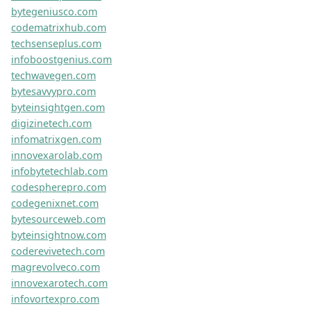
bytegeniusco.com
codematrixhub.com
techsenseplus.com
infoboostgenius.com
techwavegen.com
bytesavvypro.com
byteinsightgen.com
digizinetech.com
infomatrixgen.com
innovexarolab.com
infobytetechlab.com
codespherepro.com
codegenixnet.com
bytesourceweb.com
byteinsightnow.com
coderevivetech.com
magrevolveco.com
innovexarotech.com
infovortexpro.com