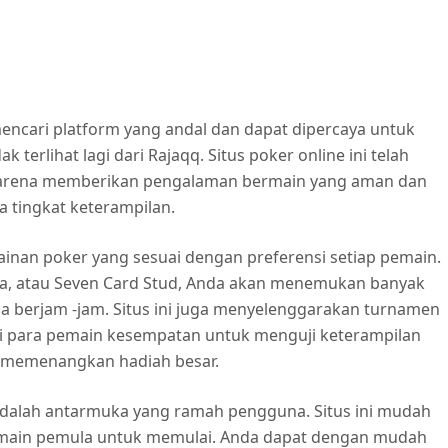
ncari platform yang andal dan dapat dipercaya untuk
 terlihat lagi dari Rajaqq. Situs poker online ini telah
 karena memberikan pengalaman bermain yang aman dan
 tingkat keterampilan.
an poker yang sesuai dengan preferensi setiap pemain.
a, atau Seven Card Stud, Anda akan menemukan banyak
a berjam -jam. Situs ini juga menyelenggarakan turnamen
i para pemain kesempatan untuk menguji keterampilan
i memenangkan hadiah besar.
 adalah antarmuka yang ramah pengguna. Situs ini mudah
emain pemula untuk memulai. Anda dapat dengan mudah