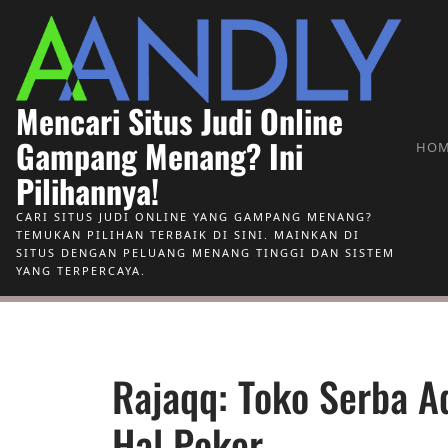
Skip to Content
Mencari Situs Judi Online
Gampang Menang? Ini
HO
Pilihannya!
CARI SITUS JUDI ONLINE YANG GAMPANG MENANG?
TEMUKAN PILIHAN TERBAIK DI SINI. MAINKAN DI
SITUS DENGAN PELUANG MENANG TINGGI DAN SISTEM
YANG TERPERCAYA.
Rajaqq: Toko Serba 
Hal Poker