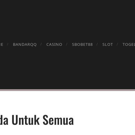
ME
BANDARQQ
CASINO
SBOBET88
SLOT
TOGE
Ada Untuk Semua