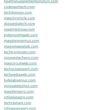
healthysupplementsolution.com
codespottech.com
techdynogo.com
magchronicle.com
digipediatech.com
maglinkitnow.com
byteinsightweb.com
magdynogenius.com
magsynapselab.com
techtronixgen.com
innovextechpro.com
magcircuitweb.com
techscopexpert.com
techpediaweb.com
bytelabgenius.com
innovatetechco.com
magdynopro.com
infoplazapro.com
techreviveit.com
infowavexpert.com