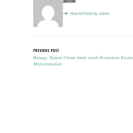
admin
View All Posts by
admin
Post navigation
PREVIOUS POST
Ratuqq: Tujuan Utama Anda untuk Permainan Kasin
Menyenangkan