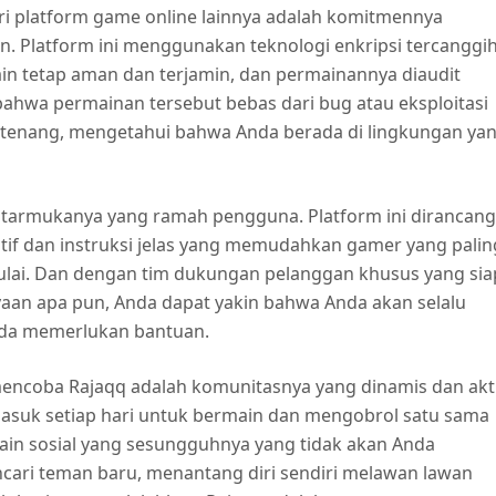
i platform game online lainnya adalah komitmennya
. Platform ini menggunakan teknologi enkripsi tercanggi
 tetap aman dan terjamin, dan permainannya diaudit
hwa permainan tersebut bebas dari bug atau eksploitasi
n tenang, mengetahui bahwa Anda berada di lingkungan ya
antarmukanya yang ramah pengguna. Platform ini dirancang
itif dan instruksi jelas yang memudahkan gamer yang palin
lai. Dan dengan tim dukungan pelanggan khusus yang sia
an apa pun, Anda dapat yakin bahwa Anda akan selalu
Anda memerlukan bantuan.
encoba Rajaqq adalah komunitasnya yang dinamis dan akti
asuk setiap hari untuk bermain dan mengobrol satu sama
in sosial yang sesungguhnya yang tidak akan Anda
ncari teman baru, menantang diri sendiri melawan lawan