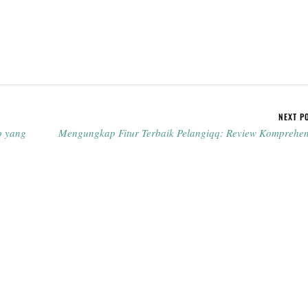
NEXT P
o yang
Mengungkap Fitur Terbaik Pelangiqq: Review Komprehen