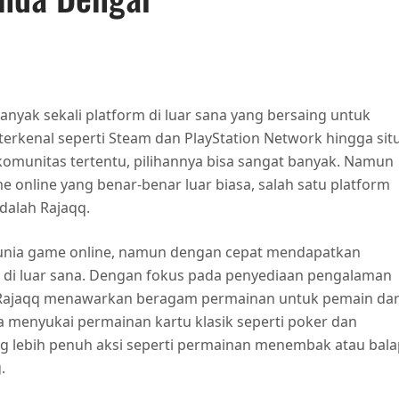
anyak sekali platform di luar sana yang bersaing untuk
erkenal seperti Steam dan PlayStation Network hingga sit
komunitas tertentu, pilihannya bisa sangat banyak. Namun
online yang benar-benar luar biasa, salah satu platform
dalah Rajaqq.
 dunia game online, namun dengan cepat mendapatkan
ik di luar sana. Dengan fokus pada penyediaan pengalaman
Rajaqq menawarkan beragam permainan untuk pemain dar
a menyukai permainan kartu klasik seperti poker dan
ng lebih penuh aksi seperti permainan menembak atau bala
.