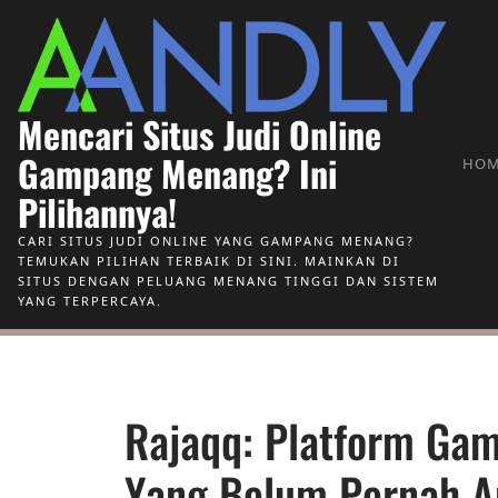
Skip to Content
Mencari Situs Judi Online
Gampang Menang? Ini
HO
Pilihannya!
CARI SITUS JUDI ONLINE YANG GAMPANG MENANG?
TEMUKAN PILIHAN TERBAIK DI SINI. MAINKAN DI
SITUS DENGAN PELUANG MENANG TINGGI DAN SISTEM
YANG TERPERCAYA.
Rajaqq: Platform Gam
Yang Belum Pernah A