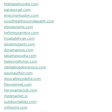
thebapehoodie.com
parasosyal.com
enticingmuslim.com
goodhealthsoundwealth.com
elenapoems.com
hellmouseretro.com
fcsabatehran.com
dogemutants.com
duramaxtop.com
takamasoudia.com
twdoingthings.com
stellabluedesignsco.com
paulsauthor.com
desirablecodeful.com
flexigennet.com
heronameclub.com
medmarket.io
outdoortablez.com
infotomy.com