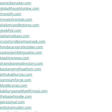
asmediamaker.com
globalthoughtonline.com
moneiify.com
myyatchrentals.com
shalomcandlestores.com
geekifyit.com
sattamatkaes.com
crunchyrollpremiumapk.com
hondacareprotectplan.com
casinogamblingcasino.com
towtimenews.com
draincleaningdirectory.com
baotangmythuathcm.com
jethukukburosu.com
somniumforge.com
bloglibraries.com
luleburgaznakliyatfirmasi.com
thebapehoodie.com
parasosyal.com
enticingmuslim.com