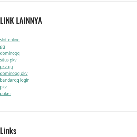
LINK LAINNYA
slot online
qq
dominoqq
situs pkv
pkv qq
dominoqq pkv
bandarqq login
pkv
poker
Links