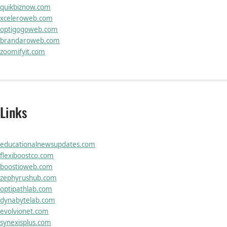
quikbiznow.com
xceleroweb.com
optigogoweb.com
brandaroweb.com
zoomifyit.com
Links
educationalnewsupdates.com
flexiboostco.com
boostioweb.com
zephyrushub.com
optipathlab.com
dynabytelab.com
evolvionet.com
synexisplus.com