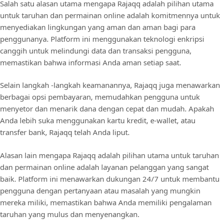
Salah satu alasan utama mengapa Rajaqq adalah pilihan utama
untuk taruhan dan permainan online adalah komitmennya untuk
menyediakan lingkungan yang aman dan aman bagi para
penggunanya. Platform ini menggunakan teknologi enkripsi
canggih untuk melindungi data dan transaksi pengguna,
memastikan bahwa informasi Anda aman setiap saat.
Selain langkah -langkah keamanannya, Rajaqq juga menawarkan
berbagai opsi pembayaran, memudahkan pengguna untuk
menyetor dan menarik dana dengan cepat dan mudah. Apakah
Anda lebih suka menggunakan kartu kredit, e-wallet, atau
transfer bank, Rajaqq telah Anda liput.
Alasan lain mengapa Rajaqq adalah pilihan utama untuk taruhan
dan permainan online adalah layanan pelanggan yang sangat
baik. Platform ini menawarkan dukungan 24/7 untuk membantu
pengguna dengan pertanyaan atau masalah yang mungkin
mereka miliki, memastikan bahwa Anda memiliki pengalaman
taruhan yang mulus dan menyenangkan.