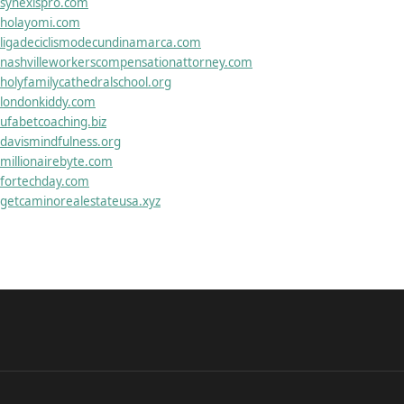
synexispro.com
holayomi.com
ligadeciclismodecundinamarca.com
nashvilleworkerscompensationattorney.com
holyfamilycathedralschool.org
londonkiddy.com
ufabetcoaching.biz
davismindfulness.org
millionairebyte.com
fortechday.com
getcaminorealestateusa.xyz