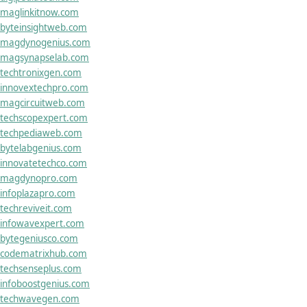
maglinkitnow.com
byteinsightweb.com
magdynogenius.com
magsynapselab.com
techtronixgen.com
innovextechpro.com
magcircuitweb.com
techscopexpert.com
techpediaweb.com
bytelabgenius.com
innovatetechco.com
magdynopro.com
infoplazapro.com
techreviveit.com
infowavexpert.com
bytegeniusco.com
codematrixhub.com
techsenseplus.com
infoboostgenius.com
techwavegen.com