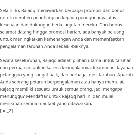
Selain itu, Rajaqq menawarkan berbagai promosi dan bonus
untuk memberi penghargaan kepada penggunanya atas
kesetiaan dan dukungan berkelanjutan mereka. Dari bonus
selamat datang hingga promosi harian, ada banyak peluang
untuk meningkatkan kemenangan Anda dan memanfaatkan
pengalaman taruhan Anda sebaik -baiknya.
Secara keseluruhan, Rajaqq adalah pilihan utama untuk taruhan
dan permainan online karena keandalannya, keamanan, layanan
pelanggan yang sangat baik, dan berbagai opsi taruhan. Apakah
Anda seorang petaruh berpengalaman atau hanya memulai,
Rajaqq memiliki sesuatu untuk semua orang. Jadi mengapa
menunggu? Mendaftar untuk Rajaqq hari ini dan mulai
menikmati semua manfaat yang ditawarkan.
[ad_2]