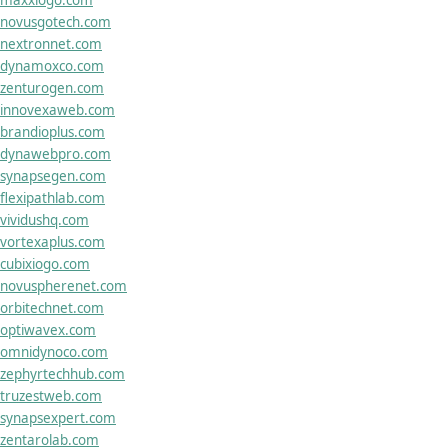
novusgotech.com
nextronnet.com
dynamoxco.com
zenturogen.com
innovexaweb.com
brandioplus.com
dynawebpro.com
synapsegen.com
flexipathlab.com
vividushq.com
vortexaplus.com
cubixiogo.com
novuspherenet.com
orbitechnet.com
optiwavex.com
omnidynoco.com
zephyrtechhub.com
truzestweb.com
synapsexpert.com
zentarolab.com