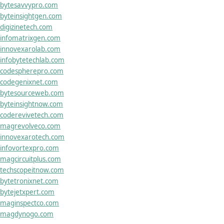
bytesavvypro.com
byteinsightgen.com
digizinetech.com
infomatrixgen.com
innovexarolab.com
infobytetechlab.com
codespherepro.com
codegenixnet.com
bytesourceweb.com
byteinsightnow.com
coderevivetech.com
magrevolveco.com
innovexarotech.com
infovortexpro.com
magcircuitplus.com
techscopeitnow.com
bytetronixnet.com
bytejetxpert.com
maginspectco.com
magdynogo.com